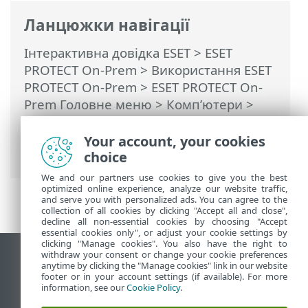
Ланцюжки навігації
Інтерактивна довідка ESET
>
ESET
PROTECT On-Prem
>
Використання ESET
PROTECT On-Prem
>
ESET PROTECT On-
Prem Головне меню
>
Комп’ютери
>
Групи
> Дерево статичної групи для
ESET Business Account / ESET PROTECT
Your account, your cookies
Hub / ESET MSP Administrator
choice
We and our partners use cookies to give you the best
optimized online experience, analyze our website traffic,
and serve you with personalized ads. You can agree to the
collection of all cookies by clicking "Accept all and close",
decline all non-essential cookies by choosing "Accept
essential cookies only", or adjust your cookie settings by
clicking "Manage cookies". You also have the right to
withdraw your consent or change your cookie preferences
Переглянути повну версію
anytime by clicking the "Manage cookies" link in our website
footer or in your account settings (if available). For more
End of Life
information, see our
Cookie Policy
.
База знань ESET