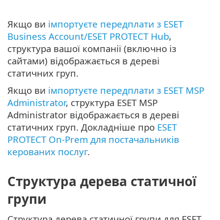
Якщо ви
імпортуєте передплати з ESET
Business Account/ESET PROTECT Hub
,
структура вашої компанії (включно із
сайтами) відображається в дереві
статичних груп.
Якщо ви
імпортуєте передплати з ESET MSP
Administrator
, структура ESET MSP
Administrator відображається в дереві
статичних груп. Докладніше про
ESET
PROTECT On-Prem для постачальників
керованих послуг
.
Структура дерева статичної
групи
Структура дерева статичної групи для ESET