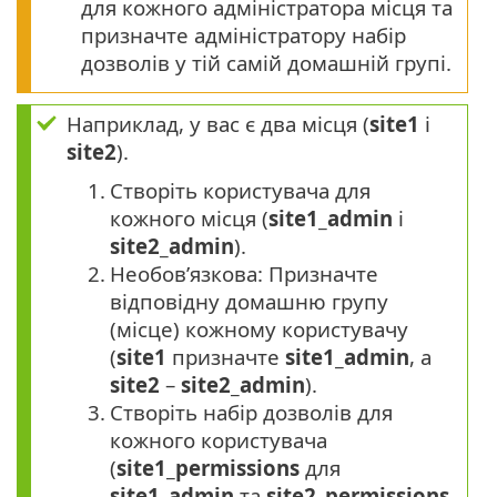
для кожного адміністратора місця та
призначте адміністратору набір
дозволів у тій самій домашній групі.
Наприклад, у вас є два місця (
site1
і
site2
).
1.
Створіть користувача для
кожного місця (
site1_admin
і
site2_admin
).
2.
Необов’язкова: Призначте
відповідну домашню групу
(місце) кожному користувачу
(
site1
призначте
site1_admin
, а
site2
–
site2_admin
).
3.
Створіть набір дозволів для
кожного користувача
(
site1_permissions
для
site1_admin
та
site2_permissions