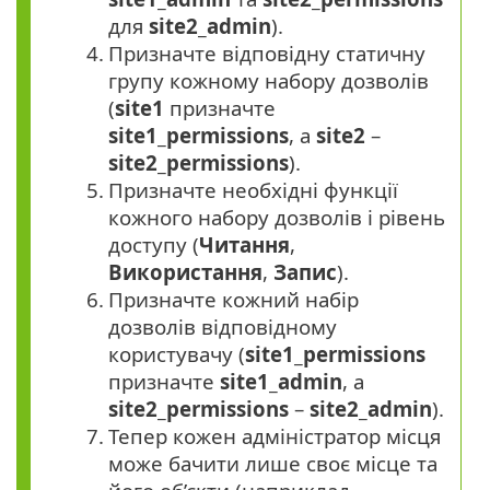
для
site2_admin
).
4.
Призначте відповідну статичну
групу кожному набору дозволів
(
site1
призначте
site1_permissions
, а
site2
–
site2_permissions
).
5.
Призначте необхідні функції
кожного набору дозволів і рівень
доступу (
Читання
,
Використання
,
Запис
).
6.
Призначте кожний набір
дозволів відповідному
користувачу (
site1_permissions
призначте
site1_admin
, а
site2_permissions
–
site2_admin
).
7.
Тепер кожен адміністратор місця
може бачити лише своє місце та