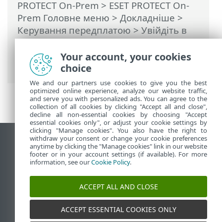
PROTECT On-Prem
>
ESET PROTECT On-
Prem Головне меню
> Докладніше >
Керування передплатою
> Увійдіть в
обліковий запис: ESET PROTECT Hub,
ESET Business Account або ESET MSP
Your account, your cookies
Administrator
choice
We and our partners use cookies to give you the best
optimized online experience, analyze our website traffic,
and serve you with personalized ads. You can agree to the
collection of all cookies by clicking "Accept all and close",
decline all non-essential cookies by choosing "Accept
essential cookies only", or adjust your cookie settings by
clicking "Manage cookies". You also have the right to
withdraw your consent or change your cookie preferences
Переглянути повну версію
anytime by clicking the "Manage cookies" link in our website
footer or in your account settings (if available). For more
End of Life
information, see our
Cookie Policy
.
База знань ESET
Форум ESET
ACCEPT ALL AND CLOSE
ESET Status Portal
Регіональна підтримка
ACCEPT ESSENTIAL COOKIES ONLY