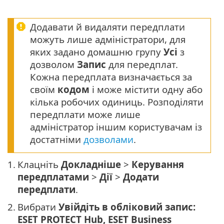
Додавати й видаляти передплати
можуть лише адміністратори, для
яких задано домашню групу
Усі
з
дозволом
Запис
для передплат.
Кожна передплата визначається за
своїм
кодом
і може містити одну або
кілька робочих одиниць. Розподіляти
передплати може лише
адміністратор іншим користувачам із
достатніми
дозволами
.
1.
Клацніть
Докладніше
>
Керування
передплатами
>
Дії
>
Додати
передплати
.
2.
Вибрати
Увійдіть в обліковий запис:
ESET PROTECT Hub, ESET Business