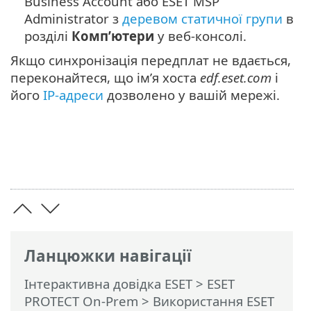
Business Account або ESET MSP
Administrator з
деревом статичної групи
в
розділі
Комп’ютери
у веб-консолі.
Якщо синхронізація передплат не вдається,
переконайтеся, що ім’я хоста
edf.eset.com
і
його
IP-адреси
дозволено у вашій мережі.
Ланцюжки навігації
Інтерактивна довідка ESET
>
ESET
PROTECT On-Prem
>
Використання ESET