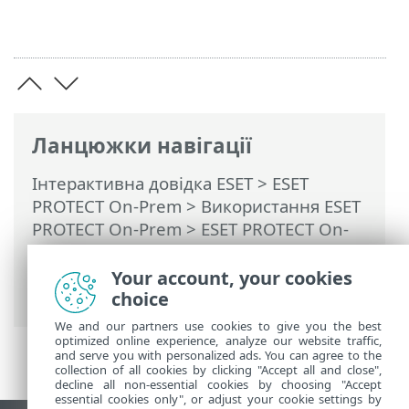
Ланцюжки навігації
Інтерактивна довідка ESET
>
ESET
PROTECT On-Prem
>
Використання ESET
PROTECT On-Prem
>
ESET PROTECT On-
Prem Головне меню
> Докладніше >
Права доступу
>
Набори дозволів
>
Your account, your cookies
Список дозволів
choice
We and our partners use cookies to give you the best
optimized online experience, analyze our website traffic,
and serve you with personalized ads. You can agree to the
collection of all cookies by clicking "Accept all and close",
decline all non-essential cookies by choosing "Accept
essential cookies only", or adjust your cookie settings by