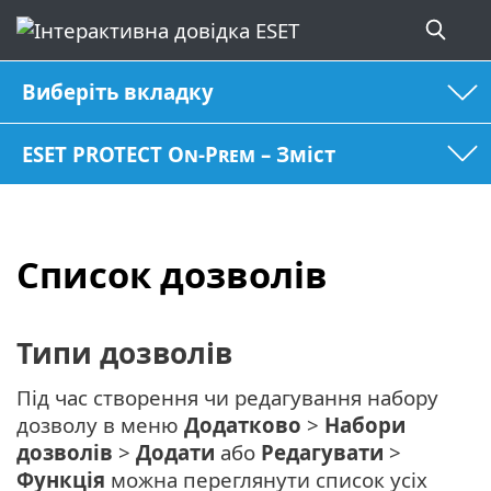
Виберіть вкладку
ESET PROTECT On-Prem – Зміст
Список дозволів
Типи дозволів
Під час створення чи редагування набору
дозволу в меню
Додатково
>
Набори
дозволів
>
Додати
або
Редагувати
>
Функція
можна переглянути список усіх