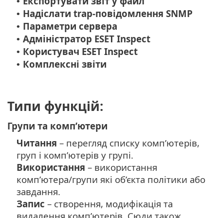
Експортувати звіт у файл
•
Надіслати trap-повідомлення SNMP
•
Параметри сервера
•
Адміністратор ESET Inspect
•
Користувач ESET Inspect
•
Комплексні звіти
•
Типи функцій:
Групи та комп’ютери
Читання
– перегляд списку комп’ютерів,
груп і комп’ютерів у групі.
Використання
– використання
комп’ютера/групи які об’єкта політики або
завдання.
Запис
– створення, модифікація та
видалення комп’ютерів. Сюди також