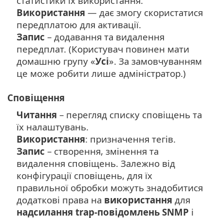
статистики їх використання.
Використання
— дає змогу скористатися
передплатою для активації.
Запис
– додавання та видалення
передплат. (Користувач повинен мати
домашню групу «
Усі
». За замовчуванням
це може робити лише адміністратор.)
Сповіщення
Читання
– перегляд списку сповіщень та
їх налаштувань.
Використання
: призначення тегів.
Запис
– створення, змінення та
видалення сповіщень. Залежно від
конфігурації сповіщень, для їх
правильної обробки можуть знадобитися
додаткові права на
використання
для
надсилання trap-повідомлень SNMP
і