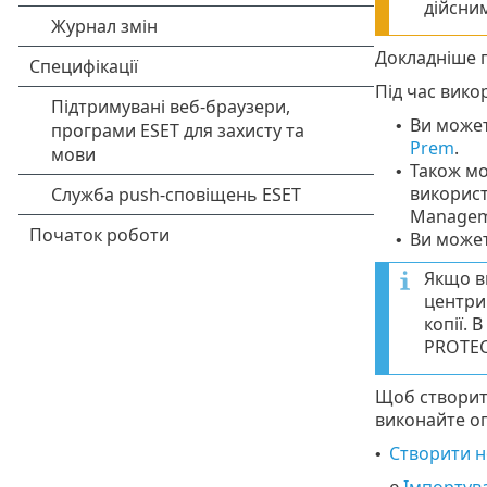
дійсни
Докладніше п
Під час викор
Ви может
•
Prem
.
Також м
•
використ
Manageme
Ви може
•
Якщо ви
центри 
копії.
PROTEC
Щоб створи
виконайте оп
Створити н
•
Імпортув