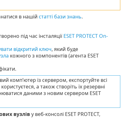
знатися в нашій
статті бази знань
.
ворено під час інсталяції
ESET PROTECT On-
увати відкритий ключ
, який буде
узла
кожного з компонентів (агента ESET
фікати.
вий комп’ютер із сервером, експортуйте всі
користуєтеся, а також створіть їх резервні
інюватися даними з новим сервером ESET
ових вузлів
у веб-консолі ESET PROTECT,