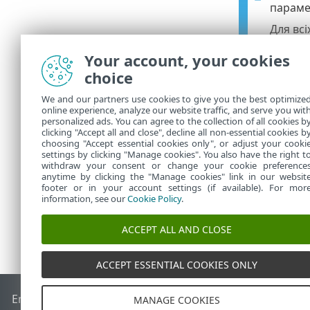
парамет
Для всі
установ
Your account, your cookies
розбіж
choice
Наприкл
парамет
We and our partners use cookies to give you the best optimize
сертифі
online experience, analyze our website traffic, and serve you wit
personalized ads. You can agree to the collection of all cookies b
значенн
clicking "Accept all and close", decline all non-essential cookies b
choosing "Accept essential cookies only", or adjust your cooki
settings by clicking "Manage cookies". You also have the right t
withdraw your consent or change your cookie preference
anytime by clicking the "Manage cookies" link in our websit
footer or in your account settings (if available). For mor
information, see our
Cookie Policy
.
ACCEPT ALL AND CLOSE
ACCEPT ESSENTIAL COOKIES ONLY
End of Life
База знань ESET
Форум ESET
ESET Status Porta
MANAGE COOKIES