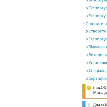
o
Експорту
o
Експорту
o
Створити н
•
Створити
o
Експортув
o
Відкликан
o
Використ
o
Установл
o
Спеціальн
o
Сертифіка
o
macOS н
Manage
Для всі