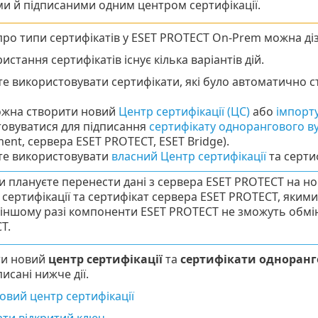
ми й підписаними одним центром сертифікації.
ро типи сертифікатів у ESET PROTECT On-Prem можна ді
истання сертифікатів існує кілька варіантів дій.
е використовувати сертифікати, які було автоматично ст
ожна створити новий
Центр сертифікації (ЦС)
або
імпорт
овуватися для підписання
сертифікату однорангового в
nt, сервера ESET PROTECT, ESET Bridge).
те використовувати
власний Центр сертифікації
та серти
 плануєте перенести дані з сервера ESET PROTECT на но
сертифікації та сертифікат сервера ESET PROTECT, якими 
 В іншому разі компоненти ESET PROTECT не зможуть обм
T.
ти новий
центр сертифікації
та
сертифікати одноранг
исані нижче дії.
овий центр сертифікації
ати відкритий ключ