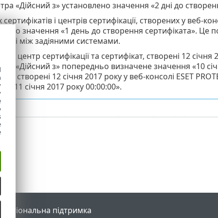
ра «Дійсний з» установлено значення «2 дні до створен
х сертифікатів і центрів сертифікації, створених у веб-к
лено значення «1 день до створення сертифіката». Це п
ності між задіяними системами.
ад, центр сертифікації та сертифікат, створені 12 січня 2
ра «Дійсний з» попередньо визначене значення «10 січня
d
кат, створені 12 січня 2017 року у веб-консолі ESET PRO
h
y
я «11 січня 2017 року 00:00:00».
y
e
o
s
e
e
l
Регіональна підтримка