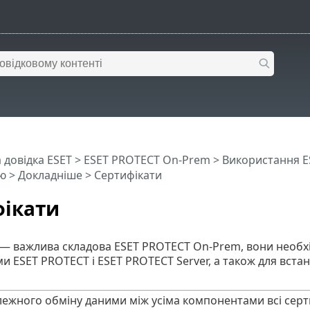
 довідка ESET
>
ESET PROTECT On-Prem
>
Використання E
ю
> Докладніше > Сертифікати
ікати
— важлива складова ESET PROTECT On-Prem, вони необхі
 ESET PROTECT і ESET PROTECT Server, а також для вст
лежного обміну даними між усіма компонентами всі сер