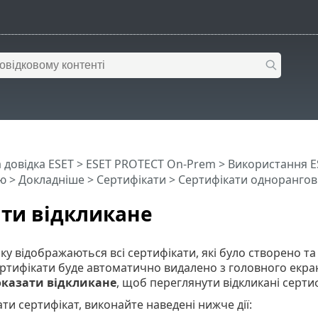
 довідка ESET
>
ESET PROTECT On-Prem
>
Використання E
ю
> Докладніше >
Сертифікати
>
Сертифікати однорангови
ти відкликане
ку відображаються всі сертифікати, які було створено 
ертифікати буде автоматично видалено з головного екр
казати відкликане
, щоб переглянути відкликані сертиф
ти сертифікат, виконайте наведені нижче дії: