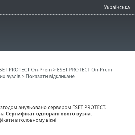
Українська
SET PROTECT On-Prem
>
ESET PROTECT On-Prem
х вузлів
> Показати відкликане
та згодом анульовано сервером ESET PROTECT.
ана
Сертифікат однорангового вузла
.
ікати в головному вікні.