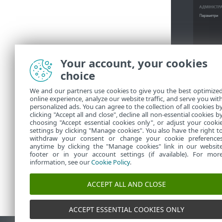
Your account, your cookies
choice
2.
Укажіть
п
We and our partners use cookies to give you the best optimize
online experience, analyze our website traffic, and serve you wit
3.
Натисніть
personalized ads. You can agree to the collection of all cookies b
відклика
clicking "Accept all and close", decline all non-essential cookies b
choosing "Accept essential cookies only", or adjust your cooki
settings by clicking "Manage cookies". You also have the right t
withdraw your consent or change your cookie preference
anytime by clicking the "Manage cookies" link in our websit
footer or in your account settings (if available). For mor
information, see our
Cookie Policy
.
ACCEPT ALL AND CLOSE
ACCEPT ESSENTIAL COOKIES ONLY