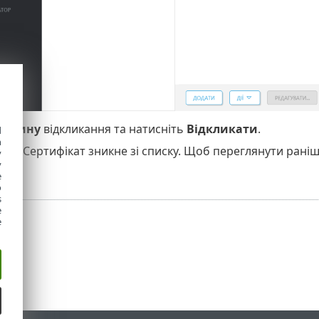
ричину
відкликання та натисніть
Відкликати
.
d
h
OK
. Сертифікат зникне зі списку. Щоб переглянути раніш
y
не
.
y
e
o
s
e
e