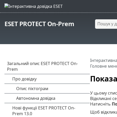
ESET PROTECT On-Prem
Інтерактивна
Головне мен
Показа
У цьому спис
Відкликані с
Натисніть
По
Щоб відклика