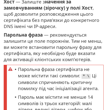
Хост
— Залиште з
начення за
замовчуванням (зірочку) у полі Хост
,
щоб дозволити розповсюдження цього
сертифіката без прив’язки до конкретного
DNS імені чи IP-адреси.
Парольна фраза
— рекомендується
залишити це поле порожнім. Тим не менш,
ви можете встановити парольну фразу для
сертифіката, яку необхідно буде вказати
для активації клієнтських комп’ютерів.
Парольна фраза сертифіката не
•
може містити такі символи:
Ці
" \
символи спричиняють критичну
помилку під час ініціалізації агента.
Пароль має містити не менше 14
•
символів із трьох категорій: малі
літери, великі літери, цифри або