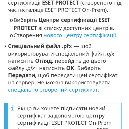
сертифікації
ESET PROTECT
(створеного під
час інсталяції ESET PROTECT On-Prem).
Виберіть
Центри сертифікації ESET
o
PROTECT
зі списку доступних центрів.
Створення
нового центру сертифікації
o
Спеціальний файл .pfx
— щоб
•
використовувати спеціальний файл
.pfx
,
натисніть
Огляд
, перейдіть до цього
файлу
.pfx
і натисніть
ОК
. Виберіть
Передати
, щоб передати цей сертифікат
на сервер. Не можна використовувати
спеціально створений сертифікат
.
Якщо ви хочете підписати новий
сертифікат за допомогою центру
сертифікації ESET PROTECT On-Prem