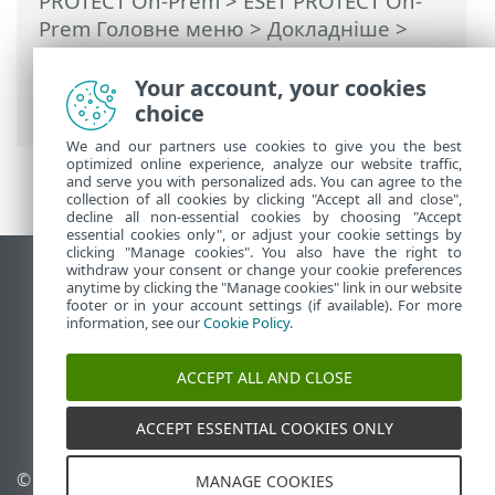
PROTECT On-Prem
>
ESET PROTECT On-
Prem Головне меню
> Докладніше >
Сертифікати
>
Сертифікати
однорангових вузлів
> Створення
Your account, your cookies
нового сертифіката
choice
We and our partners use cookies to give you the best
optimized online experience, analyze our website traffic,
and serve you with personalized ads. You can agree to the
collection of all cookies by clicking "Accept all and close",
decline all non-essential cookies by choosing "Accept
essential cookies only", or adjust your cookie settings by
clicking "Manage cookies". You also have the right to
withdraw your consent or change your cookie preferences
Переглянути повну версію
anytime by clicking the "Manage cookies" link in our website
footer or in your account settings (if available). For more
End of Life
information, see our
Cookie Policy
.
База знань ESET
Форум ESET
ACCEPT ALL AND CLOSE
ESET Status Portal
Регіональна підтримка
ACCEPT ESSENTIAL COOKIES ONLY
© 1992 - 2026 ESET, spol. s
Керувати файлами cookie
MANAGE COOKIES