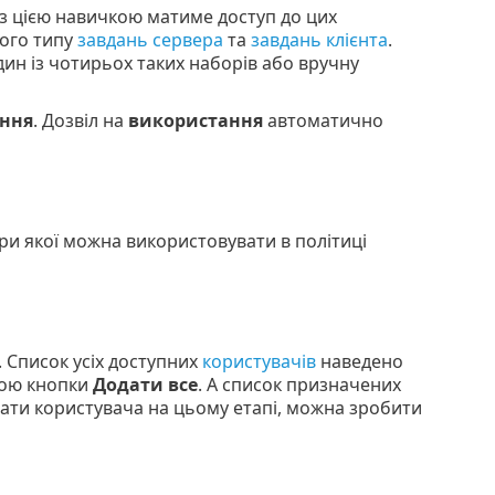
 із цією навичкою матиме доступ до цих
ного типу
завдань сервера
та
завдань клієнта
.
ин із чотирьох таких наборів або вручну
ння
. Дозвіл на
використання
автоматично
три якої можна використовувати в політиці
 Список усіх доступних
користувачів
наведено
огою кнопки
Додати все
. А список призначених
ати користувача на цьому етапі, можна зробити