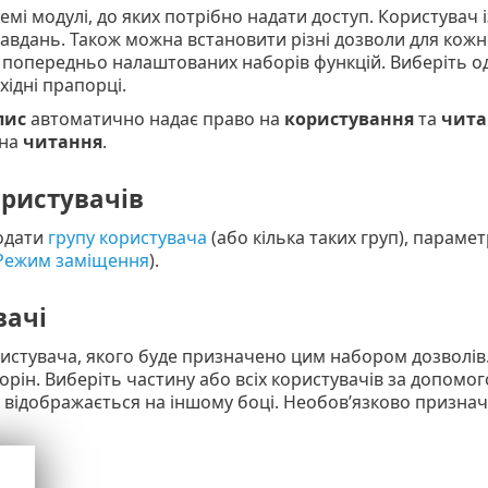
емі модулі, до яких потрібно надати доступ. Користувач
авдань. Також можна встановити різні дозволи для кож
 попередньо налаштованих наборів функцій. Виберіть од
хідні прапорці.
пис
автоматично надає право на
користування
та
чита
 на
читання
.
ористувачів
одати
групу користувача
(або кілька таких груп), параме
Режим заміщення
).
вачі
истувача, якого буде призначено цим набором дозволів.
сторін. Виберіть частину або всіх користувачів за допом
 відображається на іншому боці. Необов’язково признач