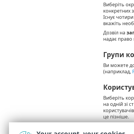
Виберіть окр
конкретних з
Існує чотири
вкажіть необ
Дозвіл на
за
надає право
Групи к
Ви можете д
(наприклад,
Користу
Виберіть кор
на одній зі 
користувачів
це пізніше.
Звіт
Your account, your cookies