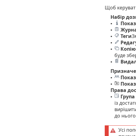
Щоб керувати
Набір доз
Показ
•
Журна
•
Теги
З
•
Редаг
•
Копію
•
буде збе
Вида
•
Призначе
Показ
•
Показ
•
Права до
Група
•
із доста
вирішити
до нього
Усі по