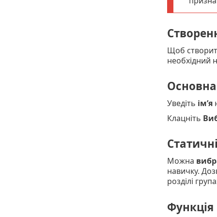
признач
Створенн
Щоб створити
необхідний н
Основна
Уведіть
ім’я
н
Клацніть
Виб
Статичні
Можна
вибр
навичку. Дозв
розділі група
Функція