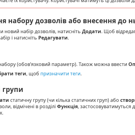
аєте їх користувачу. Користувачі матимуть ці дозволи дл
я набору дозволів або внесення до н
 новий набір дозволів, натисніть
Додати
. Щоб відреда
абір і натисніть
Редагувати
.
абору (обов’язковий параметр). Також можна ввести
Оп
рати теги
, щоб
призначити теги
.
 групи
ати
статичну групу (чи кілька статичних груп) або
створ
оли, відмічені в розділі
Функція
, застосовуватимуться д
х.