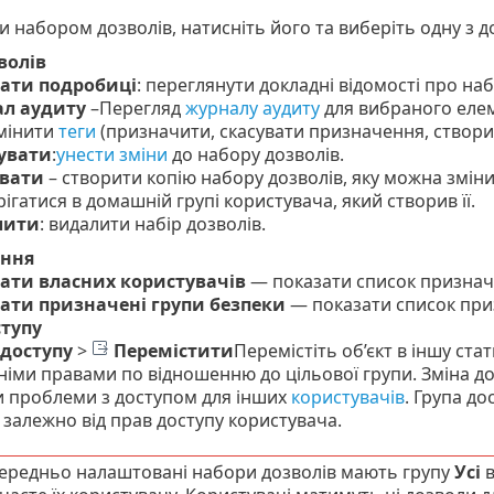
 набором дозволів, натисніть його та виберіть одну з до
волів
ати подробиці
: переглянути докладні відомості про наб
л аудиту
–
Перегляд
журналу аудиту
для вибраного еле
мінити
теги
(призначити, скасувати призначення, створит
увати
:
унести зміни
до набору дозволів.
вати
– створити копію набору дозволів, яку можна змін
рігатися в домашній групі користувача, який створив її.
лити
: видалити набір дозволів.
ння
ати власних користувачів
— показати список призначе
ати призначені групи безпеки
— показати список при
ступу
 доступу
>
Перемістити
Перемістіть об’єкт в іншу ста
тніми правами по відношенню до цільової групи. Зміна до
 проблеми з доступом для інших
користувачів
. Група до
 залежно від прав доступу користувача.
передньо налаштовані набори дозволів мають групу
Усі
в