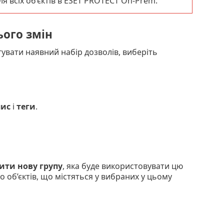
я всіх об’єктів в ESET PROTECT On-Prem.
ього змін
гувати наявний набір дозволів, виберіть
ис
і
теги
.
ити нову групу
, яка буде використовувати цю
о об’єктів, що містяться у вибраних у цьому