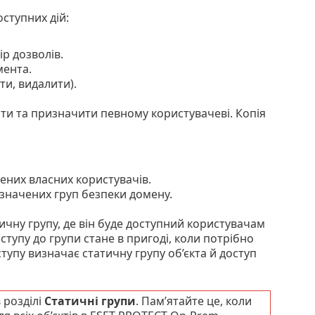
ступних дій:
ір дозволів.
мента.
и, видалити).
ити та призначити певному користувачеві. Копія
них власних користувачів.
значених груп безпеки домену.
тичну групу, де він буде доступний користувачам
ступу до групи стане в пригоді, коли потрібно
ступу визначає статичну групу об’єкта й доступ
 розділі
Статичні групи
. Пам’ятайте це, коли