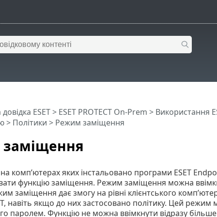
 довідка ESET
>
ESET PROTECT On-Prem
>
Використання E
ю
>
Політики
> Режим заміщення
 заміщення
 на комп’ютерах яких інстальовано програми ESET Endpo
ати функцію заміщення. Режим заміщення можна ввімкну
им заміщення дає змогу на рівні клієнтського комп’юте
T, навіть якщо до них застосовано політику. Цей режим 
го паролем. Функцію не можна ввімкнути відразу більше