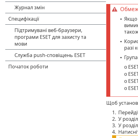
Обмеж
Якщо 
•
вимик
також
Корис
•
разі 
Група
•
ESET
o
ESET
o
ESET
o
ESET
o
Щоб устано
1.
Перейді
2.
У розділ
3.
У розділ
4.
Натисн