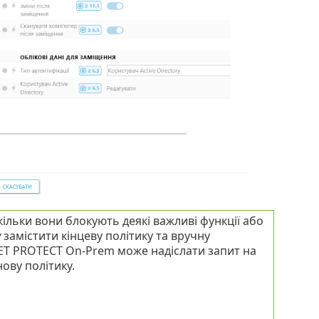
льки вони блокують деякі важливі функції або
у
замістити кінцеву політику та вручну
SET PROTECT On-Prem може надіслати запит на
ову політику.