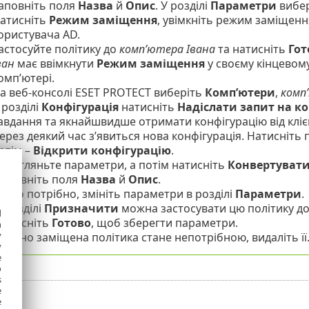
аповніть поля
Назва
й
Опис
. У розділі
Параметри
вибе
атисніть
Режим заміщення
, увімкніть режим заміщенн
ористувача AD.
астосуйте політику до
комп’ютера Івана
та натисніть
Гот
ван
має ввімкнути
Режим заміщення
у своєму кінцевому
омп’ютері.
а веб-консолі ESET PROTECT виберіть
Комп’ютери
,
комп
 розділі
Конфігурація
натисніть
Надіслати запит на к
авдання та якнайшвидше отримати конфігурацію від кліє
ерез деякий час з’явиться нова конфігурація. Натисніть 
отім –
Відкрити конфігурацію
.
ерегляньте параметри, а потім натисніть
Конвертувати
аповніть поля
Назва
й
Опис
.
кщо потрібно, змініть параметри в розділі
Параметри
.
 розділі
Призначити
можна застосувати цю політику д
d
атисніть
Готово
, щоб зберегти параметри.
h
y
ойно заміщена політика стане непотрібною, видаліть її
y
e
o
s
e
e