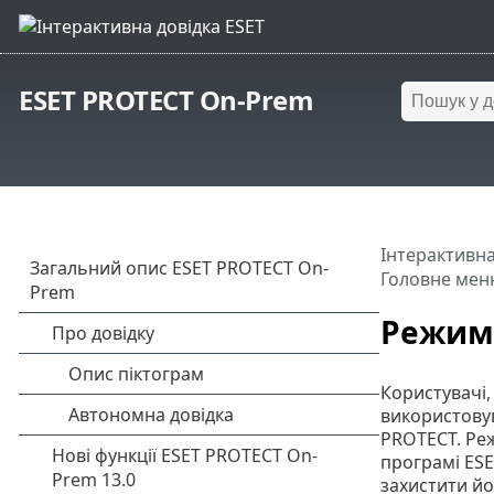
ESET PROTECT On-Prem
Інтерактивна
Головне мен
Режим
Користувачі,
використовув
PROTECT. Реж
програмі ESE
захистити йо