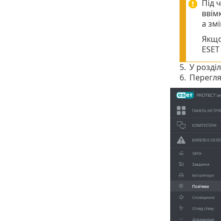
Під 
ввім
а зм
Якщо
ESET
5.
У розділ
6.
Перегля