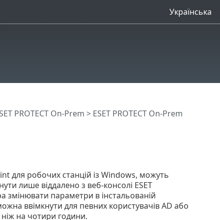
Українська
SET PROTECT On-Prem
>
ESET PROTECT On-Prem
int для робочих станцій із Windows, можуть
ти лише віддалено з веб-консолі ESET
ра змінювати параметри в інстальованій
можна ввімкнути для певних користувачів AD або
 ніж на чотири години.