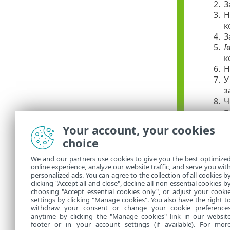
2.
З
3.
Н
к
4.
З
5.
І
к
6.
Н
7.
У
з
8.
Ч
п
9.
П
Your account, your cookies
10.
З
choice
11.
Я
12.
У
We and our partners use cookies to give you the best optimize
13.
Н
online experience, analyze our website traffic, and serve you wit
personalized ads. You can agree to the collection of all cookies b
14.
Щ
clicking "Accept all and close", decline all non-essential cookies b
choosing "Accept essential cookies only", or adjust your cooki
settings by clicking "Manage cookies". You also have the right t
withdraw your consent or change your cookie preference
anytime by clicking the "Manage cookies" link in our websit
footer or in your account settings (if available). For mor