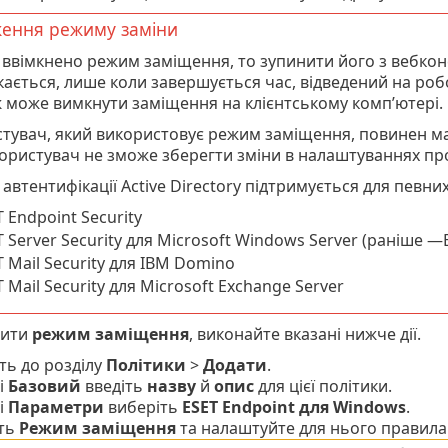
ення режиму заміни
ввімкнено режим заміщення, то зупинити його з вебкон
ається, лише коли завершується час, відведений на роб
 може вимкнути заміщення на клієнтському комп’ютері.
тувач, який використовує режим заміщення, повинен ма
користувач не зможе зберегти зміни в налаштуваннях пр
 автентифікації Active Directory підтримується для певн
 Endpoint Security
 Server Security для Microsoft Windows Server (раніше —E
 Mail Security для IBM Domino
 Mail Security для Microsoft Exchange Server
вити
режим заміщення
, виконайте вказані нижче дії.
ть до розділу
Політики
>
Додати
.
і
Базовий
введіть
назву
й
опис
для цієї політики.
і
Параметри
виберіть
ESET Endpoint для Windows
.
іть
Режим заміщення
та налаштуйте для нього правила