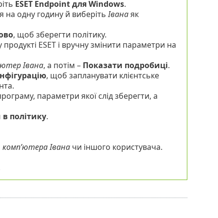
ріть
ESET Endpoint для Windows
.
я на одну годину й виберіть
Івана
як
ово
, щоб зберегти політику.
 продукті ESET і вручну змінити параметри на
’ютер Івана
, а потім –
Показати подробиці
.
онфігурацію
, щоб запланувати клієнтське
нта.
програму, параметри якої слід зберегти, а
 в політику
.
о
комп’ютера Івана
чи іншого користувача.
.