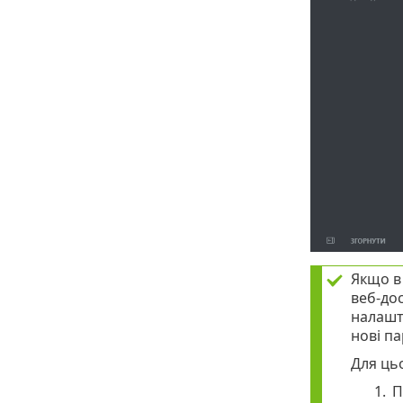
Якщо 
веб-до
налашт
нові па
Для цьо
1.
П