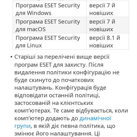
Програма ESET Security
версії 7 й
для Windows
новіших
Програма ESET Security
версії 7 й
для macOS
новіших
Програма ESET Security
версії 8.1 й
для Linux
новіших
Старіші за перелічені вище версії
•
програм ESET для захисту. Після
видалення політики конфігурацію не
буде скинуто до початкових
налаштувань. Конфігурація буде
відповідати останній політиці,
застосованій на клієнтських
комп’ютерах. Те саме відбувається, коли
комп’ютер додають до
динамічної
групи
, в якій діє певна політика, що
змінює його налаштування. Ці