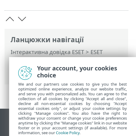
Ланцюжки навігації
Інтерактивна довідка ESET
>
ESET
PROTECT On-Prem
>
Використання ESET
PROTECT On-Prem
>
ESET PROTECT On-
Your account, your cookies
Prem Головне меню
> Політики
choice
We and our partners use cookies to give you the best
optimized online experience, analyze our website traffic,
and serve you with personalized ads. You can agree to the
collection of all cookies by clicking "Accept all and close",
decline all non-essential cookies by choosing "Accept
essential cookies only", or adjust your cookie settings by
clicking "Manage cookies". You also have the right to
withdraw your consent or change your cookie preferences
Переглянути повну версію
anytime by clicking the "Manage cookies" link in our website
footer or in your account settings (if available). For more
End of Life
information, see our
Cookie Policy
.