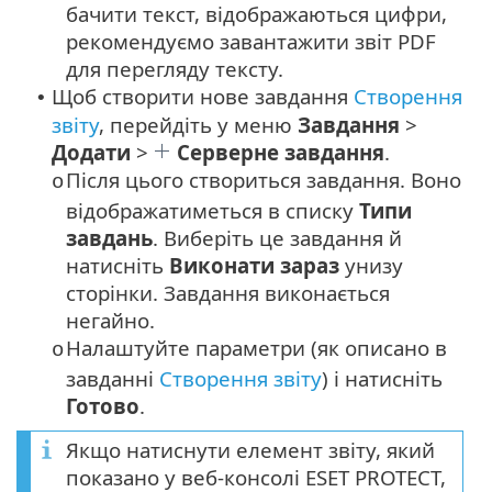
бачити текст, відображаються цифри,
рекомендуємо завантажити звіт PDF
для перегляду тексту.
Щоб створити нове завдання
Створення
•
звіту
, перейдіть у меню
Завдання
>
Додати
>
Серверне завдання
.
Після цього створиться завдання. Воно
o
відображатиметься в списку
Типи
завдань
. Виберіть це завдання й
натисніть
Виконати зараз
унизу
сторінки. Завдання виконається
негайно.
Налаштуйте параметри (як описано в
o
завданні
Створення звіту
) і натисніть
Готово
.
Якщо натиснути елемент звіту, який
показано у веб-консолі ESET PROTECT,