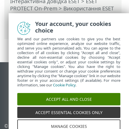
Інтерактивна довідка ESET
>
ESET
PROTECT On-Prem
>
Використання ESET
PROTECT On-Prem
>
ESET PROTECT On-
Prem Головне меню
>
Звіти
>
Your account, your cookies
Генерувати звіт
choice
We and our partners use cookies to give you the best
optimized online experience, analyze our website traffic,
and serve you with personalized ads. You can agree to the
collection of all cookies by clicking "Accept all and close",
decline all non-essential cookies by choosing "Accept
essential cookies only", or adjust your cookie settings by
clicking "Manage cookies". You also have the right to
withdraw your consent or change your cookie preferences
Переглянути повну версію
anytime by clicking the "Manage cookies" link in our website
footer or in your account settings (if available). For more
End of Life
information, see our
Cookie Policy
.
База знань ESET
Форум ESET
ACCEPT ALL AND CLOSE
ESET Status Portal
Регіональна підтримка
ACCEPT ESSENTIAL COOKIES ONLY
© 1992 - 2026 ESET, spol. s
Керувати файлами cookie
MANAGE COOKIES