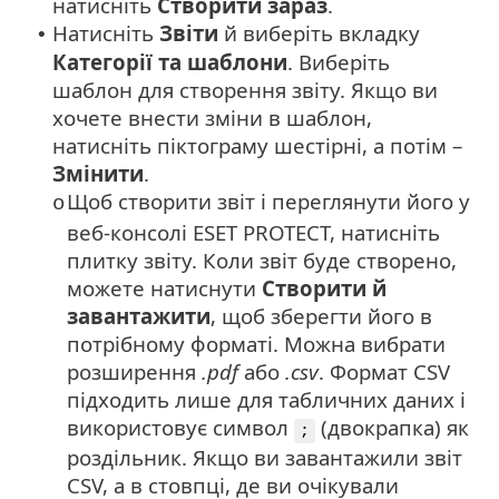
натисніть
Створити
зараз
.
Натисніть
Звіти
й виберіть вкладку
•
Категорії та шаблони
. Виберіть
шаблон для створення звіту. Якщо ви
хочете внести зміни в шаблон,
натисніть піктограму шестірні, а потім –
Змінити
.
Щоб створити звіт і переглянути його у
o
веб-консолі ESET PROTECT, натисніть
плитку звіту. Коли звіт буде створено,
можете натиснути
Створити й
завантажити
, щоб зберегти його в
потрібному форматі.
Можна вибрати
розширення
.pdf
або
.csv
. Формат CSV
підходить лише для табличних даних і
використовує символ
(двокрапка) як
;
роздільник. Якщо ви завантажили звіт
CSV, а в стовпці, де ви очікували