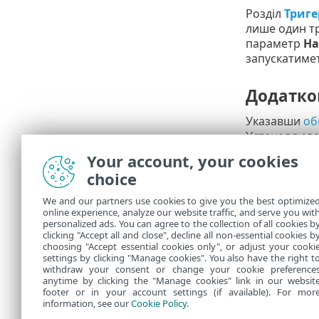
Розділ
Триге
лише один т
параметр
На
запускатимет
Додатко
Указавши
об
Установлюва
Your account, your cookies
Звіт
choice
Усі налаштов
We and our partners use cookies to give you the best optimize
online experience, analyze our website traffic, and serve you wit
У розділі
Зав
personalized ads. You can agree to the collection of all cookies b
завдання.
clicking "Accept all and close", decline all non-essential cookies b
choosing "Accept essential cookies only", or adjust your cooki
settings by clicking "Manage cookies". You also have the right t
withdraw your consent or change your cookie preference
anytime by clicking the "Manage cookies" link in our websit
footer or in your account settings (if available). For mor
information, see our
Cookie Policy
.