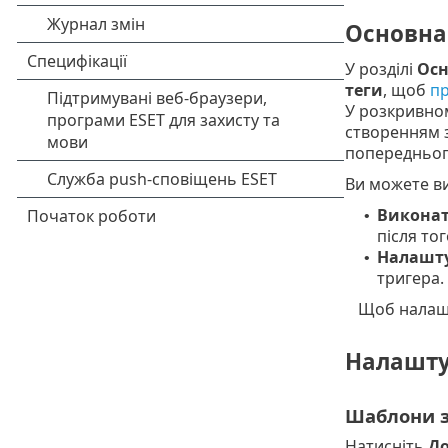
Основна
У розділі
Осн
теги
, щоб
пр
У розкривн
створенням 
попередньог
Ви можете ви
Виконат
•
після то
Налашту
•
тригера.
Щоб налашт
Налашту
Шаблони з
Натисніть
До