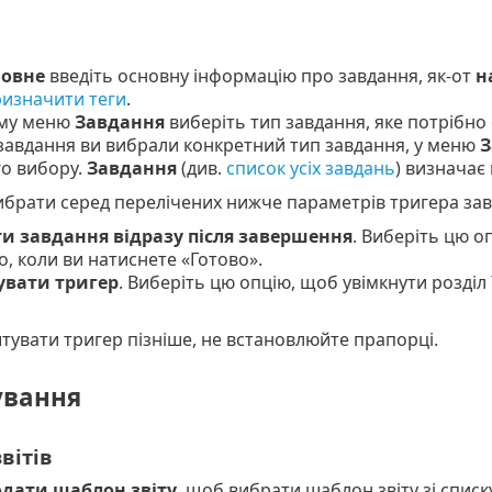
овне
введіть основну інформацію про завдання, як-от
н
изначити теги
.
ому меню
Завдання
виберіть тип завдання, яке потрібно
завдання ви вибрали конкретний тип завдання, у меню
З
о вибору.
Завдання
(див.
список усіх завдань
) визначає
брати серед перелічених нижче параметрів тригера зав
и завдання відразу після завершення
. Виберіть цю 
го, коли ви натиснете «Готово».
вати тригер
. Виберіть цю опцію, щоб увімкнути розділ
увати тригер пізніше, не встановлюйте прапорці.
вання
вітів
дати шаблон звіту
, щоб вибрати шаблон звіту зі спис