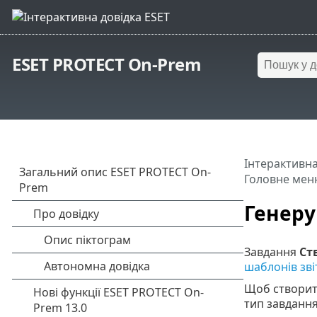
ESET PROTECT On-Prem
Інтерактивна
Головне мен
Генеру
Завдання
Ст
шаблонів зві
Щоб створит
тип завдання