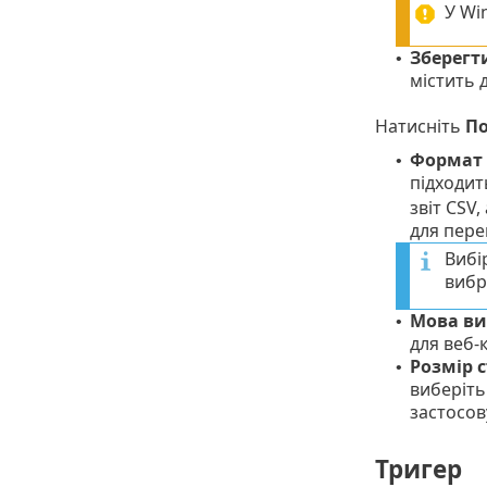
У Wi
Зберегт
•
містить 
Натисніть
По
Формат
•
підходит
звіт CSV
для пере
Вибі
вибр
Мова ви
•
для веб-
Розмір с
•
виберіть 
застосов
Тригер