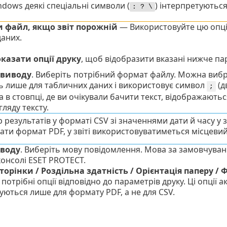
ndows деякі спеціальні символи (
) інтерпретуються
: ? \
и файл, якщо звіт порожній
— Використовуйте цю опцію,
даних.
казати опції друку
, щоб відобразити вказані нижче па
 виводу
. Виберіть потрібний формат файлу.
Можна виб
ь лише для табличних даних і використовує символ
(д
;
, а в стовпці, де ви очікували бачити текст, відображаю
гляду тексту.
р результатів у форматі CSV зі значеннями дати й часу у 
ати формат PDF, у звіті використовуватиметься місцевий
воду
. Виберіть мову повідомлення. Мова за замовчуван
консолі ESET PROTECT.
торінки / Роздільна здатність / Орієнтація паперу /
потрібні опції відповідно до параметрів друку. Ці опції а
уються лише для формату PDF, а не для CSV.