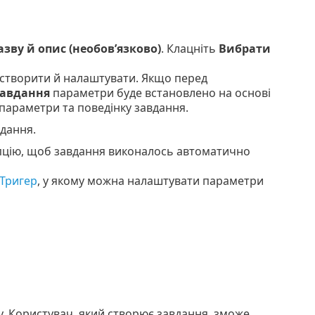
азву й опис (необов’язково)
. Клацніть
Вибрати
 створити й налаштувати. Якщо перед
авдання
параметри буде встановлено на основі
 параметри та поведінку завдання.
дання.
опцію, щоб завдання виконалось автоматично
Тригер
, у якому можна налаштувати параметри
ку. Користувач, який створює завдання, зможе