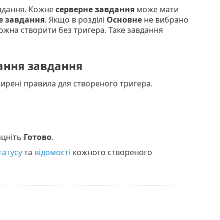
вдання. Кожне
серверне завдання
може мати
е завдання
. Якщо в розділі
Основне
не вибрано
ожна створити без тригера. Таке завдання
ання завдання
ирені правила для створеного тригера.
ацніть
Готово
.
татусу
та
відомості
кожного створеного