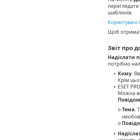
переглядати 
шаблонів.
Користувачі
Щоб отримати
Звіт про д
Надіслати 
потрібно на
Кому
. В
•
Крім цьог
ESET PRO
•
Можна в
Повідом
Тема
. 
o
необов
Повід
o
Надісла
•
містить 