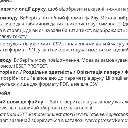
казати опції друку
, щоб відобразити вказані нижче па
 виводу
. Виберіть потрібний формат файлу.
Можна виб
ь лише для табличних даних і використовує символ
(д
;
, а в стовпці, де ви очікували бачити текст, відображаю
гляду тексту.
р результатів у форматі CSV зі значеннями дати й часу у 
ати формат PDF, у звіті використовуватиметься місцевий
воду
. Виберіть мову повідомлення. Мова за замовчуван
консолі ESET PROTECT.
торінки / Роздільна здатність / Орієнтація паперу /
потрібні опції відповідно до параметрів друку. Ці опції а
уються лише для формату PDF, а не для CSV.
файл
ий шлях до файлу
— Звіт створиться в указаному катало
ws звіт зазвичай зберігається в каталозі
ramData\ESET\RemoteAdministrator\Server\EraServerApplicatio
 звіт зазвичай зберігається в каталозі /var/opt/eset/Rem