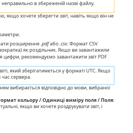
 неправильно в збереженій назві файлу.
 якщо хочете зберегти звіт, навіть якщо він не
раметри.
рати розширення
.pdf
або
.csv
. Формат CSV
вокрапка) як роздільник. Якщо ви завантажили
ться цифри, рекомендуємо завантажити звіт PDF
звіті, який зберігатиметься у форматі UTC. Якщо
 час сервера.
ням вибирається відповідно до мови, вибраної
 Формат кольору / Одиниці виміру поля / Поля
:
ктуальні, якщо ви хочете роздрукувати звіт, і