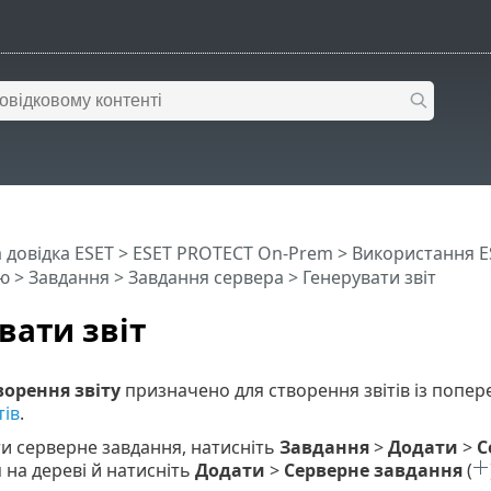
 довідка ESET
>
ESET PROTECT On-Prem
>
Використання E
ю
>
Завдання
>
Завдання сервера
> Генерувати звіт
вати звіт
ворення звіту
призначено для створення звітів із попе
тів
.
и серверне завдання, натисніть
Завдання
>
Додати
>
С
 на дереві й натисніть
Додати
>
Серверне завдання
(