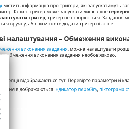
р
містить інформацію про тригери, які запускатимуть за
ригер. Кожен тригер може запускати лише одне
серверн
лаштувати тригер
, тригер не створюється. Завдання м
ься вручну, або ви можете додати тригер пізніше.
ві налаштування – Обмеження викон
меження виконання завдання
, можна налаштувати розш
ти обмеження виконання завдання необов’язково.
ані опції відображаються тут. Перевірте параметри й кл
d
h
дання
відображаються
індикатор перебігу
,
піктограма с
y
y
e
o
s
e
e