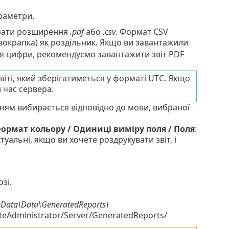
раметри.
рати розширення
.pdf
або
.csv
. Формат CSV
вокрапка) як роздільник. Якщо ви завантажили
ться цифри, рекомендуємо завантажити звіт PDF
звіті, який зберігатиметься у форматі UTC. Якщо
 час сервера.
ням вибирається відповідно до мови, вибраної
 Формат кольору / Одиниці виміру поля / Поля
:
ктуальні, якщо ви хочете роздрукувати звіт, і
зі.
nData\Data\GeneratedReports\
oteAdministrator/Server/GeneratedReports/