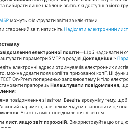
та вибирати лише шаблони звітів, які доступні в його гру
 MSP
можуть фільтрувати звіти за клієнтами.
 створений звіт, натисніть
Надіслати електронний лист
оставку
повідомлення електронної пошти
—Щоб надсилати й о
лаштувати параметри SMTP в розділі
Докладніше
>
Пар
ведіть електронні адреси отримувачів електронних листів з
о, можна додати поля копії та прихованої копії. Ці функц
TECT On-Prem попередньо заповнює тему й тіло електро
становити прапорець
Налаштувати повідомлення
, щ
лення
:
Тема повідомлення зі звітом. Введіть зрозумілу тему, що
’язковий параметр, але рекомендуємо заповнити це пол
омлення
. Укажіть вміст повідомлення зі звітом.
ти лист, якщо звіт порожній
. Використовуйте цю опцію,
даних.