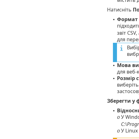
Натисніть
По
Формат
•
підходит
звіт CSV
для пере
Вибі
вибр
Мова ви
•
для веб-
Розмір с
•
виберіть 
застосов
Зберегти у 
Відносн
•
У Windo
o
C:\Prog
У Linux
o