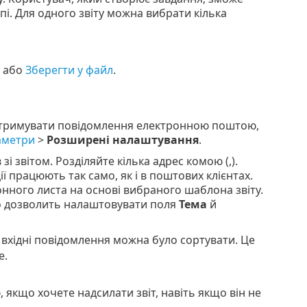
пі. Для одного звіту можна вибрати кілька
або
Зберегти у файл
.
тримувати повідомлення електронною поштою,
аметри
>
Розширені налаштування
.
і звітом. Розділяйте кілька адрес комою (,).
ії працюють так само, як і в поштових клієнтах.
нного листа на основі вибраного шаблона звіту.
о дозволить налаштовувати поля
Тема
й
б вхідні повідомлення можна було сортувати. Це
е.
 якщо хочете надсилати звіт, навіть якщо він не