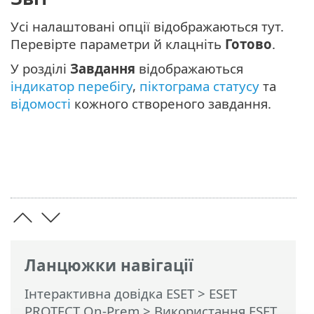
Усі налаштовані опції відображаються тут.
Перевірте параметри й клацніть
Готово
.
У розділі
Завдання
відображаються
індикатор перебігу
,
піктограма статусу
та
відомості
кожного створеного завдання.
Ланцюжки навігації
Інтерактивна довідка ESET
>
ESET
PROTECT On-Prem
>
Використання ESET