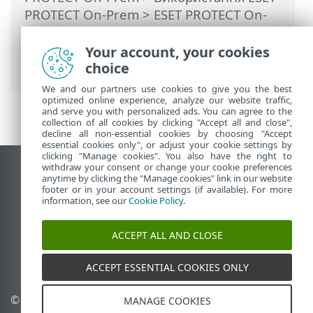
PROTECT On-Prem
>
ESET PROTECT On-
Prem Головне меню
>
Завдання
>
Завдання сервера
> Перейменувати
Your account, your cookies
комп’ютери
choice
We and our partners use cookies to give you the best
optimized online experience, analyze our website traffic,
and serve you with personalized ads. You can agree to the
collection of all cookies by clicking "Accept all and close",
decline all non-essential cookies by choosing "Accept
essential cookies only", or adjust your cookie settings by
clicking "Manage cookies". You also have the right to
withdraw your consent or change your cookie preferences
Переглянути повну версію
anytime by clicking the "Manage cookies" link in our website
footer or in your account settings (if available). For more
End of Life
information, see our
Cookie Policy
.
База знань ESET
Форум ESET
ACCEPT ALL AND CLOSE
ESET Status Portal
Регіональна підтримка
ACCEPT ESSENTIAL COOKIES ONLY
© 1992 - 2026 ESET, spol. s
Керувати файлами cookie
MANAGE COOKIES