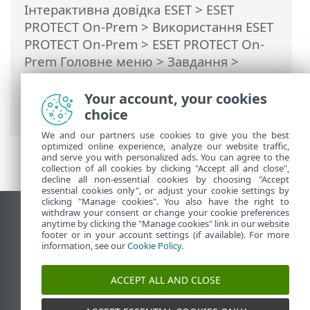
Інтерактивна довідка ESET
>
ESET
PROTECT On-Prem
>
Використання ESET
PROTECT On-Prem
>
ESET PROTECT On-
Prem Головне меню
>
Завдання
>
Завдання сервера
>
Синхронізація
статичної групи
> Синхронізація
Your account, your cookies
статичної групи — комп’ютери з Linux
choice
We and our partners use cookies to give you the best
optimized online experience, analyze our website traffic,
and serve you with personalized ads. You can agree to the
collection of all cookies by clicking "Accept all and close",
decline all non-essential cookies by choosing "Accept
essential cookies only", or adjust your cookie settings by
clicking "Manage cookies". You also have the right to
withdraw your consent or change your cookie preferences
Переглянути повну версію
anytime by clicking the "Manage cookies" link in our website
footer or in your account settings (if available). For more
End of Life
information, see our
Cookie Policy
.
База знань ESET
Форум ESET
ACCEPT ALL AND CLOSE
ESET Status Portal
Регіональна підтримка