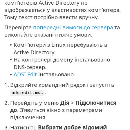
комп’ютерів Active Directory не
відображається у властивостях комп’ютера.
Тому текст потрібно ввести вручну.
Перевірте
попередні вимоги до сервера
та
виконайте вказані нижче умови.
Комп’ютери з Linux перебувають в
•
Active Directory.
На контролері домену інстальовано
•
DNS-сервер.
ADSI Edit
інстальовано.
•
1.
Відкрийте командний рядок і запустіть
.
adsiedit.msc
2.
Перейдіть у меню
Дія
>
Підключитися
до
. З’явиться вікно з параметрами
підключення.
3.
Натисніть
Вибрати добре відомий