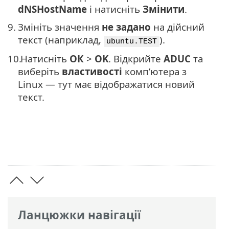
dNSHostName
і натисніть
Змінити
.
9.
Змініть значення
не задано
на дійсний
текст (наприклад,
).
ubuntu.TEST
10.
Натисніть
ОК
>
OK
. Відкрийте
ADUC
та
виберіть
властивості
комп’ютера з
Linux — тут має відображатися новий
текст.
Ланцюжки навігації