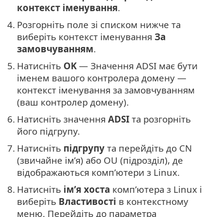
контекст іменування
.
4.
Розгорніть поле зі списком нижче та
виберіть контекст іменування
За
замовчуванням
.
5.
Натисніть
OK
— Значення ADSI має бути
іменем вашого контролера домену —
контекст іменування за замовчуванням
(ваш контролер домену).
6.
Натисніть значення
ADSI
та розгорніть
його підгрупу.
7.
Натисніть
підгрупу
та перейдіть до CN
(звичайне ім’я) або OU (підрозділ), де
відображаються комп’ютери з Linux.
8.
Натисніть
ім’я хоста
комп’ютера з Linux і
виберіть
Властивості
в контекстному
меню. Перейдіть до параметра