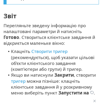
Звіт
Перегляньте зведену інформацію про
налаштовані параметри й натисніть
Готово
. Створиться клієнтське завдання й
відкриється маленьке вікно:
Клацніть
Створити тригер
•
(рекомендується), щоб указати цільові
об’єкти клієнтського завдання
(комп’ютери або групи) й тригер.
Якщо ви натиснули
Закрити
, створити
•
тригер
можна пізніше: клацніть
клієнтське завдання й у розкривному
меню виберіть пункт
Запустити на
.