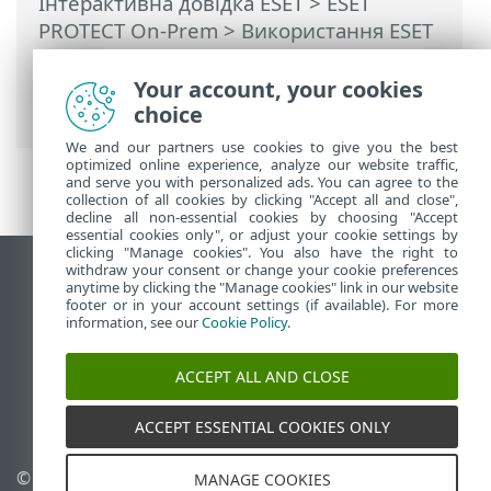
Інтерактивна довідка ESET
>
ESET
PROTECT On-Prem
>
Використання ESET
PROTECT On-Prem
>
ESET PROTECT On-
Prem Головне меню
>
Завдання
>
Your account, your cookies
Завдання клієнта
> Вийти
choice
We and our partners use cookies to give you the best
optimized online experience, analyze our website traffic,
and serve you with personalized ads. You can agree to the
collection of all cookies by clicking "Accept all and close",
decline all non-essential cookies by choosing "Accept
essential cookies only", or adjust your cookie settings by
clicking "Manage cookies". You also have the right to
withdraw your consent or change your cookie preferences
Переглянути повну версію
anytime by clicking the "Manage cookies" link in our website
footer or in your account settings (if available). For more
End of Life
information, see our
Cookie Policy
.
База знань ESET
Форум ESET
ACCEPT ALL AND CLOSE
ESET Status Portal
Регіональна підтримка
ACCEPT ESSENTIAL COOKIES ONLY
© 1992 - 2026 ESET, spol. s
Керувати файлами cookie
MANAGE COOKIES