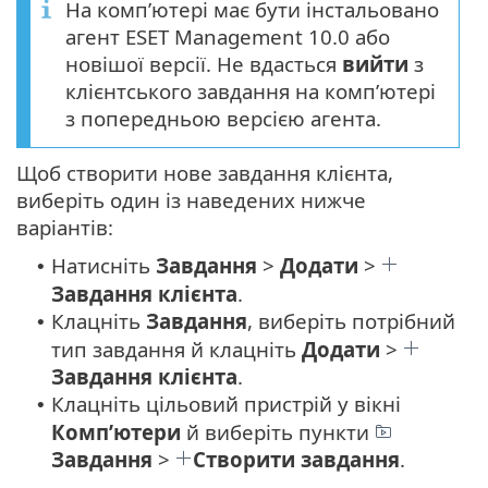
На комп’ютері має бути інстальовано
агент ESET Management 10.0 або
новішої версії. Не вдасться
вийти
з
клієнтського завдання на комп’ютері
з попередньою версією агента.
Щоб створити нове завдання клієнта,
виберіть один із наведених нижче
варіантів:
Натисніть
Завдання
>
Додати
>
•
Завдання клієнта
.
Клацніть
Завдання
, виберіть потрібний
•
тип завдання й клацніть
Додати
>
Завдання клієнта
.
Клацніть цільовий пристрій у вікні
•
Комп’ютери
й виберіть пункти
Завдання
>
Створити завдання
.