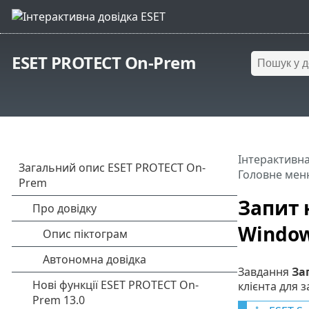
ESET PROTECT On-Prem
Інтерактивна
Головне мен
Запит 
Window
Завдання
За
клієнта для з