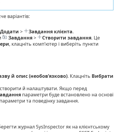
.
че варіантів:
Додати
>
Завдання клієнта
.
и
Завдання
>
Створити завдання
. Це
ери
, клацніть комп’ютер і виберіть пункти
азву й опис (необов’язково)
. Клацніть
Вибрати
 створити й налаштувати. Якщо перед
авдання
параметри буде встановлено на основі
 параметри та поведінку завдання.
ерегти журнал SysInspector як на клієнтському