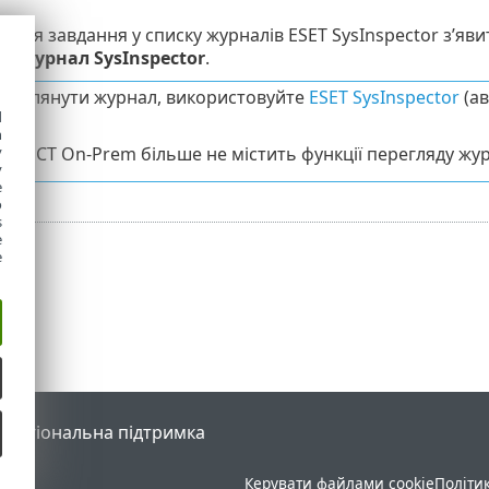
ення завдання у списку журналів ESET SysInspector з’яви
 журнал SysInspector
.
реглянути журнал, використовуйте
ESET SysInspector
(ав
d
h
y
OTECT On-Prem більше не містить функції перегляду журн
y
e
o
s
e
e
l
Регіональна підтримка
Керувати файлами cookie
Політи