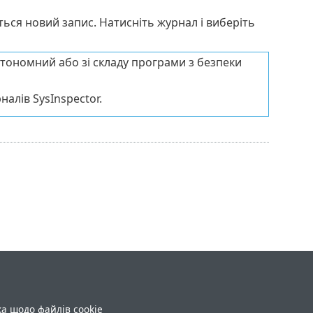
ться новий запис. Натисніть журнал і виберіть
тономний або зі складу програми з безпеки
алів SysInspector.
ка щодо файлів cookie