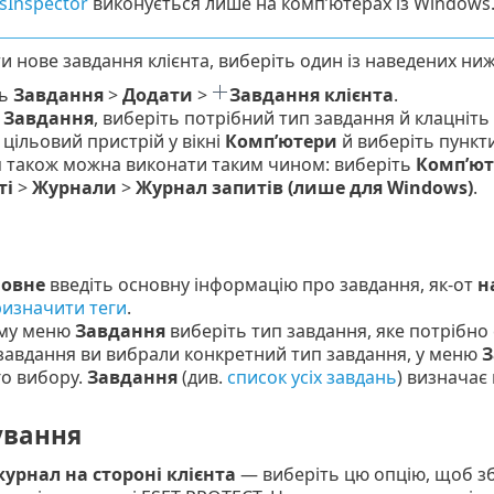
sInspector
виконується лише на комп’ютерах із Windows
 нове завдання клієнта, виберіть один із наведених ниж
ть
Завдання
>
Додати
>
Завдання клієнта
.
ь
Завдання
, виберіть потрібний тип завдання й клацніть
 цільовий пристрій у вікні
Комп’ютери
й виберіть пункт
 також можна виконати таким чином: виберіть
Комп’ют
ті
>
Журнали
>
Журнал запитів (лише для Windows)
.
овне
введіть основну інформацію про завдання, як-от
н
изначити теги
.
ому меню
Завдання
виберіть тип завдання, яке потрібно
завдання ви вибрали конкретний тип завдання, у меню
З
о вибору.
Завдання
(див.
список усіх завдань
) визначає
вання
урнал на стороні клієнта
— виберіть цю опцію, щоб зб