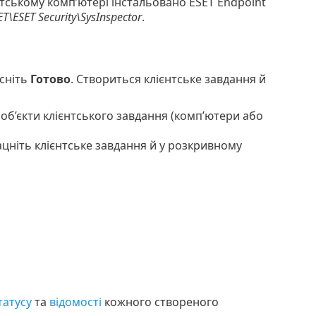
єнтському комп’ютері інстальовано ESET Endpoint
T\ESET Security\SysInspector
.
сніть
Готово
. Створиться клієнтське завдання й
 об’єкти клієнтського завдання (комп’ютери або
цніть клієнтське завдання й у розкривному
татусу
та
відомості
кожного створеного