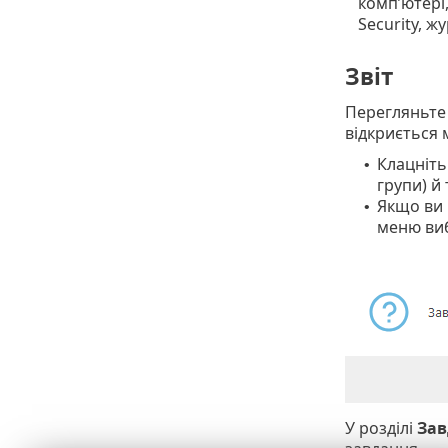
комп’ютері,
Security, ж
Звіт
Перегляньте
відкриється 
Клацніт
•
групи) й 
Якщо ви
•
меню ви
У розділі
Зав