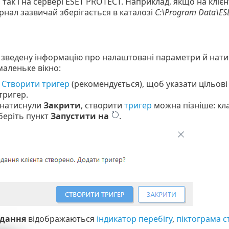
 так і на сервері ESET PROTECT. Наприклад, якщо на клі
урнал зазвичай зберігається в каталозі
C:\Program Data\ESE
 зведену інформацію про налаштовані параметри й нати
маленьке вікно:
ь
Створити тригер
(рекомендується), щоб указати цільові
тригер.
 натиснули
Закрити
, створити
тригер
можна пізніше: кла
беріть пункт
Запустити на
.
дання
відображаються
індикатор перебігу
,
піктограма с