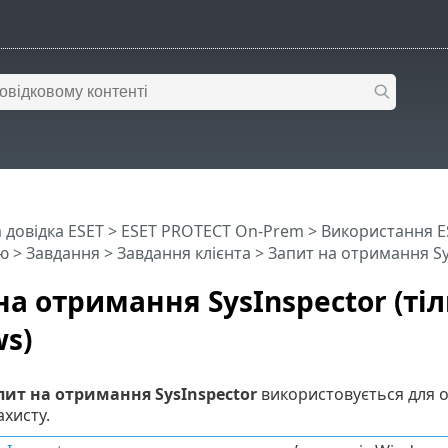
 довідка ESET
>
ESET PROTECT On-Prem
>
Використання E
ю
>
Завдання
>
Завдання клієнта
> Запит на отримання Sy
на отримання SysInspector (ті
s)
пит на отримання SysInspector
використовується для о
ахисту.