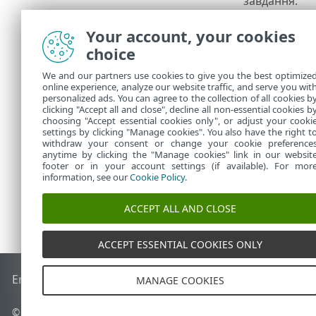
завдання.
Після заверш
Your account, your cookies
Завантажити
choice
Щоб пе
We and our partners use cookies to give you the best optimize
ESET).
online experience, analyze our website traffic, and serve you wit
personalized ads. You can agree to the collection of all cookies b
ESET PR
clicking "Accept all and close", decline all non-essential cookies b
choosing "Accept essential cookies only", or adjust your cooki
settings by clicking "Manage cookies". You also have the right t
withdraw your consent or change your cookie preference
anytime by clicking the "Manage cookies" link in our websit
footer or in your account settings (if available). For mor
information, see our
Cookie Policy
.
ACCEPT ALL AND CLOSE
ACCEPT ESSENTIAL COOKIES ONLY
End of Life
База знань ESET
Форум ESET
ESET Status Porta
MANAGE COOKIES
© 1992 - 2026 ESET, spol. s r.o. - Усі права захищено.