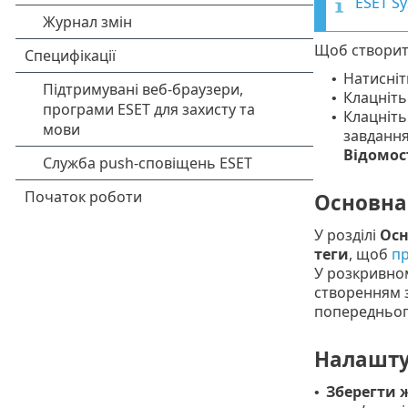
ESET Sy
Щоб створити
Натисні
•
Клацніт
•
Клацніть
•
завдання
Відомос
Основна
У розділі
Осн
теги
, щоб
пр
У розкривн
створенням 
попередньог
Налашту
Зберегти ж
•