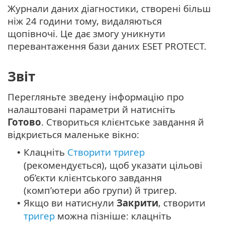
Журнали даних діагностики, створені більш
ніж 24 години тому, видаляються
щопівночі. Це дає змогу уникнути
перевантаження бази даних ESET PROTECT.
Звіт
Перегляньте зведену інформацію про
налаштовані параметри й натисніть
Готово
. Створиться клієнтське завдання й
відкриється маленьке вікно:
Клацніть
Створити тригер
•
(рекомендується), щоб указати цільові
об’єкти клієнтського завдання
(комп’ютери або групи) й тригер.
Якщо ви натиснули
Закрити
, створити
•
тригер
можна пізніше: клацніть