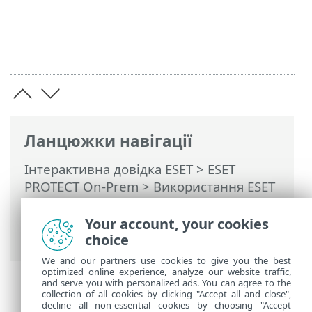
Ланцюжки навігації
Інтерактивна довідка ESET
>
ESET
PROTECT On-Prem
>
Використання ESET
PROTECT On-Prem
>
ESET PROTECT On-
Prem Головне меню
>
Завдання
>
Your account, your cookies
Завдання клієнта
> Діагностичні дані
choice
We and our partners use cookies to give you the best
optimized online experience, analyze our website traffic,
and serve you with personalized ads. You can agree to the
collection of all cookies by clicking "Accept all and close",
decline all non-essential cookies by choosing "Accept