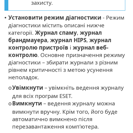
захисту.
Установити режим діагностики
- Режим
•
діагностики містить описані нижче
категорії.
Журнал спаму
,
журнал
брандмауера
,
журнал HIPS
,
журнал
контролю пристроїв
і
журнал веб-
контролю
. Основне призначення режиму
діагностики – збирати журнали з різним
рівнем критичності з метою усунення
неполадок.
Увімкнути
– увімкніть ведення журналу
o
для всіх програм ESET.
Вимкнути
– ведення журналу можна
o
вимкнути вручну. Крім того, його буде
автоматично вимкнено після
перезавантаження комп’ютера.