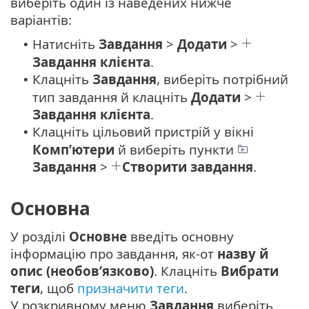
виберіть один із наведених нижче
варіантів:
Натисніть
Завдання
>
Додати
>
•
Завдання клієнта
.
Клацніть
Завдання
, виберіть потрібний
•
тип завдання й клацніть
Додати
>
Завдання клієнта
.
Клацніть цільовий пристрій у вікні
•
Комп’ютери
й виберіть пункти
Завдання
>
Створити завдання
.
Основна
У розділі
Основне
введіть основну
інформацію про завдання, як-от
назву й
опис (необов’язково)
. Клацніть
Вибрати
теги
, щоб
призначити теги
.
У розкривному меню
Завдання
виберіть