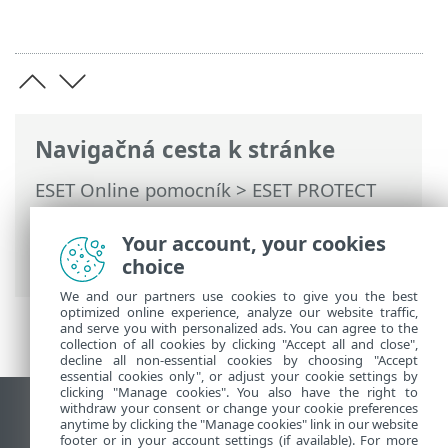
Navigačná cesta k stránke
ESET Online pomocník
>
ESET PROTECT
On-Prem
>
Používanie ESET PROTECT On-
Prem
>
Hlavné menu ESET PROTECT On-
Your account, your cookies
Prem
>
Počítače
> Podrobnosti o počítači
choice
We and our partners use cookies to give you the best
optimized online experience, analyze our website traffic,
and serve you with personalized ads. You can agree to the
collection of all cookies by clicking "Accept all and close",
decline all non-essential cookies by choosing "Accept
essential cookies only", or adjust your cookie settings by
clicking "Manage cookies". You also have the right to
withdraw your consent or change your cookie preferences
Zobraziť stránku ako na počítači
anytime by clicking the "Manage cookies" link in our website
footer or in your account settings (if available). For more
End of Life