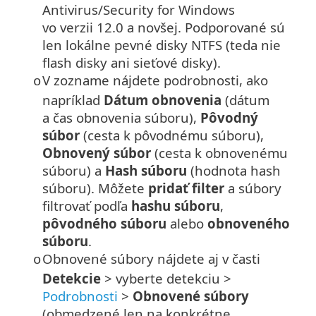
Antivirus/Security for Windows
vo verzii 12.0 a novšej. Podporované sú
len lokálne pevné disky NTFS (teda nie
flash disky ani sieťové disky).
V zozname nájdete podrobnosti, ako
o
napríklad
Dátum obnovenia
(dátum
a čas obnovenia súboru),
Pôvodný
súbor
(cesta k pôvodnému súboru),
Obnovený súbor
(cesta k obnovenému
súboru) a
Hash súboru
(hodnota hash
súboru). Môžete
pridať filter
a súbory
filtrovať podľa
hashu súboru
,
pôvodného súboru
alebo
obnoveného
súboru
.
Obnovené súbory nájdete aj v časti
o
Detekcie
> vyberte detekciu >
Podrobnosti
>
Obnovené súbory
(obmedzené len na konkrétne