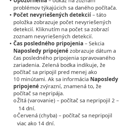
Upozornenia
– odkaz na zoznam
•
problémov týkajúcich sa daného počítača.
Počet nevyriešených detekcií
– táto
•
položka zobrazuje počet nevyriešených
detekcií. Kliknutím na počet sa zobrazí
zoznam nevyriešených detekcií.
Čas posledného pripojenia
–
Sekcia
•
Naposledy pripojené
zobrazuje dátum a
čas posledného pripojenia spravovaného
zariadenia. Zelená bodka indikuje, že
počítač sa pripojil pred menej ako
10 minútami. Ak sa informácia
Naposledy
pripojené
zvýrazní, znamená to, že
počítač sa nepripája.
Žltá (varovanie) – počítač sa nepripojil 2 –
o
14 dní.
Červená (chyba) – počítač sa nepripojil
o
viac ako 14 dní.