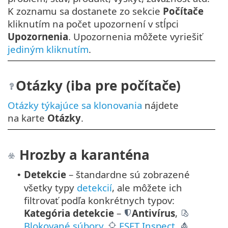
K zoznamu sa dostanete zo sekcie
Počítače
kliknutím na počet upozornení v stĺpci
Upozornenia
. Upozornenia môžete vyriešiť
jediným kliknutím
.
Otázky (iba pre počítače)
Otázky týkajúce sa klonovania
nájdete
na karte
Otázky
.
Hrozby a karanténa
Detekcie
– štandardne sú zobrazené
•
všetky typy
detekcií
, ale môžete ich
filtrovať podľa konkrétnych typov:
Kategória detekcie
–
Antivírus
,
Blokované súbory
,
ESET Inspect
,