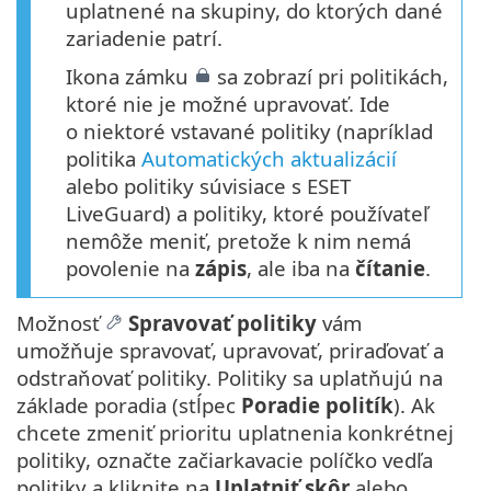
uplatnené na skupiny, do ktorých dané
zariadenie patrí.
Ikona zámku
sa zobrazí pri politikách,
ktoré nie je možné upravovať. Ide
o niektoré vstavané politiky (napríklad
politika
Automatických aktualizácií
alebo politiky súvisiace s ESET
LiveGuard) a politiky, ktoré používateľ
nemôže meniť, pretože k nim nemá
povolenie na
zápis
, ale iba na
čítanie
.
Možnosť
Spravovať politiky
vám
umožňuje spravovať, upravovať, priraďovať a
odstraňovať politiky. Politiky sa uplatňujú na
základe poradia (stĺpec
Poradie politík
). Ak
chcete zmeniť prioritu uplatnenia konkrétnej
politiky, označte začiarkavacie políčko vedľa
politiky a kliknite na
Uplatniť skôr
alebo