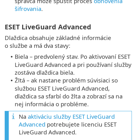
správca môže spustiť proces
obnovenia
šifrovania
.
ESET LiveGuard Advanced
Dlaždica obsahuje základné informácie
o službe a má dva stavy:
Biela – predvolený stav. Po aktivovaní ESET
•
LiveGuard Advanced a pri používaní služby
zostáva dlaždica biela.
Žltá – ak nastane problém súvisiaci so
•
službou ESET LiveGuard Advanced,
dlaždica sa sfarbí do žlta a zobrazí sa na
nej informácia o probléme.
Na
aktiváciu služby ESET LiveGuard
Advanced
potrebujete licenciu ESET
LiveGuard Advanced.