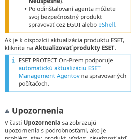
Neúspešné
).
Po odinštalovaní agenta môžete
•
svoj bezpečnostný produkt
spravovať cez EGUI alebo
eShell
.
Ak je k dispozícii aktualizácia produktu ESET,
kliknite na
Aktualizovať produkty ESET
.
ESET PROTECT On-Prem podporuje
automatickú aktualizáciu ESET
Management Agentov
na spravovaných
počítačoch.
Upozornenia
V časti
Upozornenia
sa zobrazujú
upozornenia s podrobnosťami, ako je
problém, stav, produkt, výskyt, závažnosť atď.