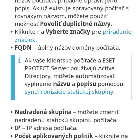
názov počítača, prípadne upraviť jeho
popis. Ak už existuje spravovaný počítač s
rovnakým názvom, môžete použiť
možnosť
Povoliť duplicitné názvy
.
Kliknite na
Vyberte značky
pre
priradenie
•
značiek
.
FQDN
– úplný názov domény počítača.
•
Ak vaše klientske počítače a ESET
PROTECT Server používajú Active
Directory, môžete automatizovať
vyplnenie
názvu
a
popisu
pomocou
synchronizácie statickej skupiny
.
Nadradená skupina
– môžete zmeniť
•
nadradenú statickú skupinu počítača.
IP
– IP adresa počítača.
•
Počet aplikovaných politík
– kliknite na
•