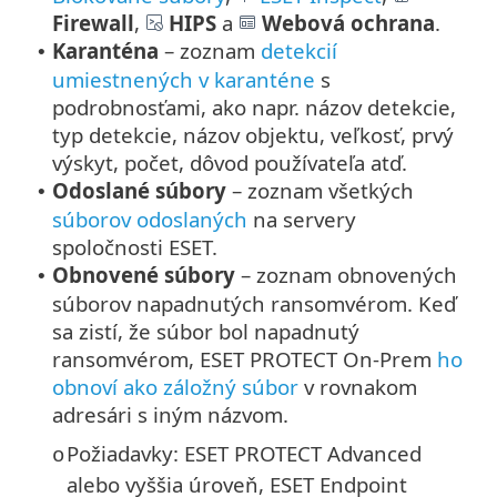
Firewall
,
HIPS
a
Webová ochrana
.
Karanténa
– zoznam
detekcií
•
umiestnených v karanténe
s
podrobnosťami, ako napr. názov detekcie,
typ detekcie, názov objektu, veľkosť, prvý
výskyt, počet, dôvod používateľa atď.
Odoslané súbory
– zoznam všetkých
•
súborov odoslaných
na servery
spoločnosti ESET.
Obnovené súbory
– zoznam obnovených
•
súborov napadnutých ransomvérom. Keď
sa zistí, že súbor bol napadnutý
ransomvérom, ESET PROTECT On-Prem
ho
obnoví ako záložný súbor
v rovnakom
adresári s iným názvom.
Požiadavky: ESET PROTECT Advanced
o
alebo vyššia úroveň, ESET Endpoint