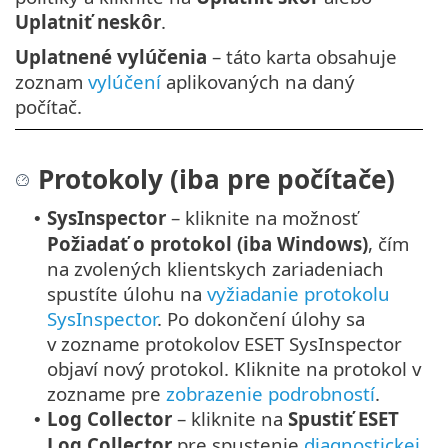
Uplatniť neskôr
.
Uplatnené vylúčenia
– táto karta obsahuje
zoznam
vylúčení
aplikovaných na daný
počítač.
Protokoly (iba pre počítače)
SysInspector
– kliknite na možnosť
•
Požiadať o protokol (iba Windows)
, čím
na zvolených klientskych zariadeniach
spustíte úlohu na
vyžiadanie protokolu
SysInspector
.
Po dokončení úlohy sa
v zozname protokolov ESET SysInspector
objaví nový protokol. Kliknite na protokol v
zozname pre
zobrazenie podrobností
.
Log Collector
– kliknite na
Spustiť ESET
•
Log Collector
pre spustenie
diagnostickej