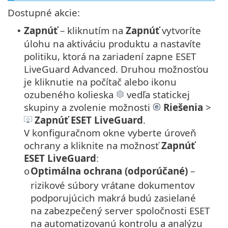
Dostupné akcie:
Zapnúť
– kliknutím na
Zapnúť
vytvoríte
•
úlohu na aktiváciu produktu a nastavíte
politiku, ktorá na zariadení zapne ESET
LiveGuard Advanced. Druhou možnosťou
je kliknutie na počítač alebo ikonu
ozubeného kolieska
vedľa statickej
skupiny a zvolenie možnosti
Riešenia
>
Zapnúť ESET LiveGuard
.
V konfiguračnom okne vyberte úroveň
ochrany a kliknite na možnosť
Zapnúť
ESET LiveGuard
:
Optimálna ochrana (odporúčané)
–
o
rizikové súbory vrátane dokumentov
podporujúcich makrá budú zasielané
na zabezpečený server spoločnosti ESET
na automatizovanú kontrolu a analýzu