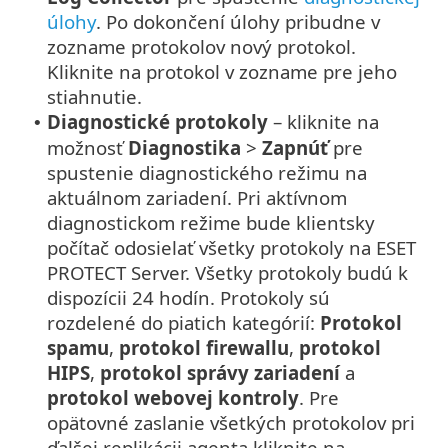
úlohy
. Po dokončení úlohy pribudne v
zozname protokolov nový protokol.
Kliknite na protokol v zozname pre jeho
stiahnutie.
Diagnostické protokoly
– kliknite na
•
možnosť
Diagnostika
>
Zapnúť
pre
spustenie diagnostického režimu na
aktuálnom zariadení. Pri aktívnom
diagnostickom režime bude klientsky
počítač odosielať všetky protokoly na ESET
PROTECT Server. Všetky protokoly budú k
dispozícii 24 hodín. Protokoly sú
rozdelené do piatich kategórií:
Protokol
spamu
,
protokol firewallu
,
protokol
HIPS
,
protokol správy zariadení
a
protokol webovej kontroly
. Pre
opätovné zaslanie všetkých protokolov pri
ďalšej replikácii agenta kliknite na