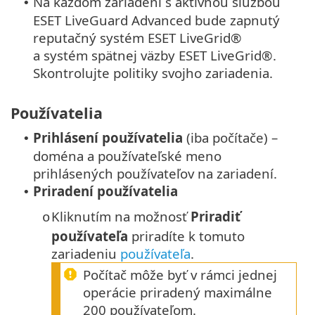
Na každom zariadení s aktívnou službou
•
ESET LiveGuard Advanced bude zapnutý
reputačný systém ESET LiveGrid®
a systém spätnej väzby ESET LiveGrid®.
Skontrolujte politiky svojho zariadenia.
Používatelia
Prihlásení používatelia
(iba počítače) –
•
doména a používateľské meno
prihlásených používateľov na zariadení.
Priradení používatelia
•
Kliknutím na možnosť
Priradiť
o
používateľa
priradíte k tomuto
zariadeniu
používateľa
.
Počítač môže byť v rámci jednej
operácie priradený maximálne
200 používateľom.