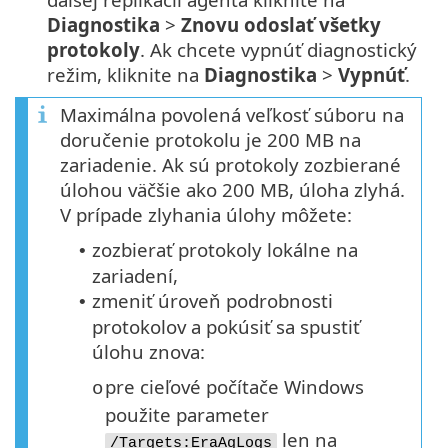
Diagnostika
>
Znovu odoslať všetky
protokoly
. Ak chcete vypnúť diagnostický
režim, kliknite na
Diagnostika
>
Vypnúť
.
Maximálna povolená veľkosť súboru na
doručenie protokolu je 200 MB na
zariadenie. Ak sú protokoly zozbierané
úlohou väčšie ako 200 MB, úloha zlyhá.
V prípade zlyhania úlohy môžete:
zozbierať protokoly lokálne na
•
zariadení,
zmeniť úroveň podrobnosti
•
protokolov a pokúsiť sa spustiť
úlohu znova:
pre cieľové počítače Windows
o
použite parameter
len na
/Targets:EraAgLogs