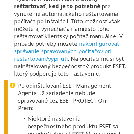
reštartovať, keď je to potrebné
pre
vynútenie automatického reštartovania
počítača po inštalácii. Túto možnosť však
môžete aj vynechať a namiesto toho
reštartovať klientsky počítač manuálne. V
prípade potreby môžete
nakonfigurovať
správanie spravovaných počítačov pri
reštartovaní/vypnutí
. Na počítači musí byť
nainštalovaný bezpečnostný produkt ESET,
ktorý podporuje toto nastavenie.
Po odinštalovaní ESET Management
Agenta už zariadenie nebude
spravované cez ESET PROTECT On-
Prem:
Niektoré nastavenia
•
bezpečnostného produktu ESET sa
po odinštalovaní ESET Management