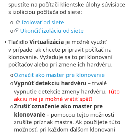
spustíte na počítači klientske úlohy súvisiace
s izoláciou počítača od siete:
Izolovať od siete
o
Ukončiť izoláciu od siete
o
Tlačidlo
Virtualizácia
je možné využiť
•
v prípade, ak chcete pripraviť počítač na
klonovanie. Vyžaduje sa to pri klonovaní
počítačov alebo pri zmene ich hardvéru.
Označiť ako master pre klonovanie
o
Vypnúť detekciu hardvéru
– trvalé
o
vypnutie detekcie zmeny hardvéru.
Túto
akciu nie je možné vrátiť späť!
Zrušiť označenie ako master pre
o
klonovanie
– pomocou tejto možnosti
zrušíte príznak mastra. Ak použijete túto
možnosť, pri každom ďalšom klonovaní