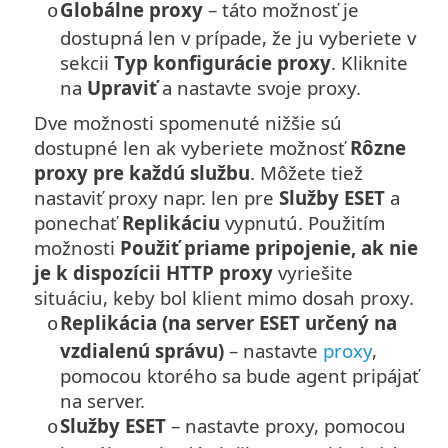
Globálne proxy
– táto možnosť je
o
dostupná len v prípade, že ju vyberiete v
sekcii
Typ konfigurácie proxy
. Kliknite
na
Upraviť
a nastavte svoje proxy.
Dve možnosti spomenuté nižšie sú
dostupné len ak vyberiete možnosť
Rôzne
proxy pre každú službu
. Môžete tiež
nastaviť proxy napr. len pre
Služby ESET
a
ponechať
Replikáciu
vypnutú. Použitím
možnosti
Použiť priame pripojenie, ak nie
je k dispozícii HTTP proxy
vyriešite
situáciu, keby bol klient mimo dosah proxy.
Replikácia (na server ESET určený na
o
vzdialenú správu)
– nastavte
proxy
,
pomocou ktorého sa bude agent pripájať
na server.
Služby ESET
– nastavte proxy, pomocou
o