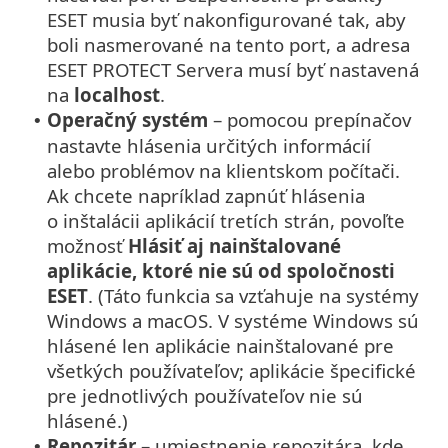
ESET musia byť nakonfigurované tak, aby
boli nasmerované na tento port, a adresa
ESET PROTECT Servera musí byť nastavená
na
localhost
.
Operačný systém
– pomocou prepínačov
•
nastavte hlásenia určitých informácií
alebo problémov na klientskom počítači.
Ak chcete napríklad zapnúť hlásenia
o inštalácii aplikácií tretích strán, povoľte
možnosť
Hlásiť aj nainštalované
aplikácie, ktoré nie sú od spoločnosti
ESET
. (Táto funkcia sa vzťahuje na systémy
Windows a macOS. V systéme Windows sú
hlásené len aplikácie nainštalované pre
všetkých používateľov; aplikácie špecifické
pre jednotlivých používateľov nie sú
hlásené.)
Repozitár
– umiestnenie repozitára, kde
•