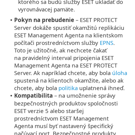
ktorého sa budú služby ESET ukladať do
vyrovnávacej pamäte.
Pokyn na prebudenie
– ESET PROTECT
•
Server dokáže spustiť okamžitú replikáciu
ESET Management Agenta na klientskom
počítači prostredníctvom služby
EPNS
.
Toto je užitočné, ak nechcete čakať
na pravidelný interval pripojenia ESET
Management Agenta na ESET PROTECT
Server. Ak napríklad chcete, aby bola
úloha
spustená na klientoch okamžite, alebo ak
chcete, aby bola
politika
uplatnená ihneď.
Kompatibilita
– na umožnenie správy
•
bezpečnostných produktov spoločnosti
ESET verzie 5 alebo staršej
prostredníctvom ESET Management
Agenta musí byť nastavený špecifický
načúvací port. Bezpečnostné produkty