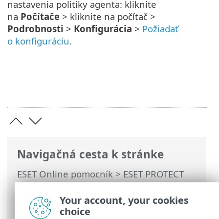
nastavenia politiky agenta: kliknite
na
Počítače
> kliknite na počítač >
Podrobnosti
>
Konfigurácia
>
Požiadať
o konfiguráciu
.
Navigačná cesta k stránke
ESET Online pomocník
>
ESET PROTECT
On-Prem
>
Začíname
>
Nasadenie ESET
Management Agenta
> Nastavenia ESET
Your account, your cookies
Management Agenta
choice