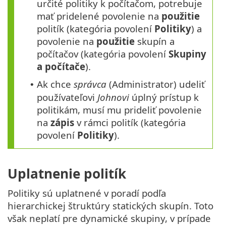
určité politiky k počítačom, potrebuje
mať pridelené povolenie na
použitie
politík (kategória povolení
Politiky
) a
povolenie na
použitie
skupín a
počítačov (kategória povolení
Skupiny
a počítače
).
Ak chce
správca
(Administrator) udeliť
•
používateľovi
Johnovi
úplný prístup k
politikám, musí mu prideliť povolenie
na
zápis
v rámci politík (kategória
povolení
Politiky
).
Uplatnenie politík
Politiky sú uplatnené v poradí podľa
hierarchickej štruktúry statických skupín. Toto
však neplatí pre dynamické skupiny, v prípade