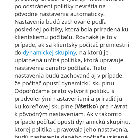
po odstránení politiky nevrátia na
pôvodné nastavenia automaticky.
Nastavenia budú zachované podľa
poslednej politiky, ktorá bola priradená ku
klientskemu počítaču. Rovnaké je to v
prípade, ak sa klientsky počítač premiestni
do
dynamickej skupiny
, na ktorú je
uplatnená určitá politika, ktorá upravuje
nastavenia daného počítača. Tieto
nastavenia budú zachované aj v prípade,
že počítač opustí dynamickú skupinu.
Odporúčame preto vytvoriť politiku s
predvolenými nastaveniami a priradiť ju
ku koreňovej skupine (
Všetko
) pre návrat
k pôvodným nastaveniam. Ak v takomto
prípade počítač opustí dynamickú skupinu,
ktorej politika upravovala jeho nastavenia,
budú nastavenia daného počítača vrátené