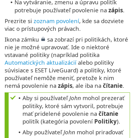
Na vytváranie, zmenu a úpravu politík
•
potrebuje používateľ povolenie na
zápis
.
Prezrite si
zoznam povolení
, kde sa dozviete
viac o prístupových právach.
Ikona zámku
sa zobrazí pri politikách, ktoré
nie je možné upravovať. Ide o niektoré
vstavané politiky (napríklad politika
Automatických aktualizácií
alebo politiky
súvisiace s ESET LiveGuard) a politiky, ktoré
používateľ nemôže meniť, pretože k nim
nemá povolenie na
zápis
, ale iba na
čítanie
.
Aby si používateľ
John
mohol prezerať
•
politiky, ktoré sám vytvoril, potrebuje
mať pridelené povolenie na
čítanie
politík (kategória povolení
Politiky
).
Aby používateľ
John
mohol priraďovať
•