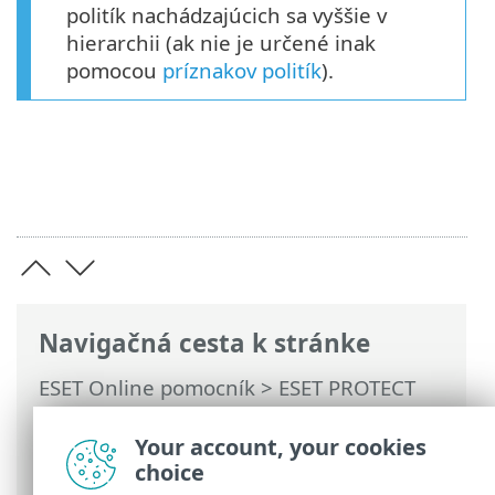
politík nachádzajúcich sa vyššie v
hierarchii (ak nie je určené inak
pomocou
príznakov politík
).
Navigačná cesta k stránke
ESET Online pomocník
>
ESET PROTECT
On-Prem
>
Používanie ESET PROTECT On-
Prem
>
Hlavné menu ESET PROTECT On-
Your account, your cookies
Prem
> Politiky
choice