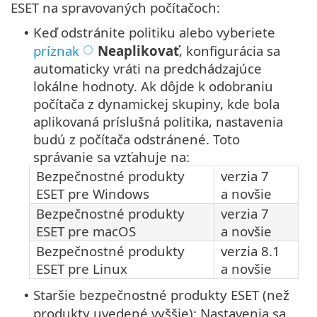
ESET na spravovaných počítačoch:
Keď odstránite politiku alebo vyberiete
•
príznak
Neaplikovať
, konfigurácia sa
automaticky vráti na predchádzajúce
lokálne hodnoty. Ak dôjde k odobraniu
počítača z dynamickej skupiny, kde bola
aplikovaná príslušná politika, nastavenia
budú z počítača odstránené. Toto
správanie sa vzťahuje na:
Bezpečnostné produkty
verzia 7
ESET pre Windows
a novšie
Bezpečnostné produkty
verzia 7
ESET pre macOS
a novšie
Bezpečnostné produkty
verzia 8.1
ESET pre Linux
a novšie
Staršie bezpečnostné produkty ESET (než
•
produkty uvedené vyššie): Nastavenia sa