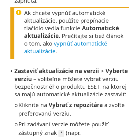
zapnutá.
Ak chcete vypnúť automatické
aktualizácie, použite prepínacie
tlačidlo vedľa funkcie
Automatické
aktualizácie
. Prečítajte si tiež článok
o tom, ako
vypnúť automatické
aktualizácie
.
Zastaviť aktualizácie na verzii
>
Vyberte
•
verziu
– voliteľne môžete vybrať verziu
bezpečnostného produktu ESET, na ktorej
sa majú automatické aktualizácie zastaviť:
Kliknite na
Vybrať z repozitára
a zvoľte
o
preferovanú verziu.
Pri zadávaní verzie môžete použiť
o
zástupný znak
(napr.
*