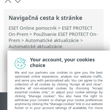
Navigačná cesta k stránke
ESET Online pomocník
>
ESET PROTECT
On-Prem
>
Používanie ESET PROTECT On-
Prem
>
Automatické aktualizácie
>
Automatické aktualizácie
bezpečnostných produktov ESET
>
Nastavenie automatických aktualizácií
Your account, your cookies
produktu
choice
We and our partners use cookies to give you the best
optimized online experience, analyze our website traffic,
and serve you with personalized ads. You can agree to the
collection of all cookies by clicking "Accept all and close",
decline all non-essential cookies by choosing "Accept
essential cookies only", or adjust your cookie settings by
clicking "Manage cookies". You also have the right to
withdraw your consent or change your cookie preferences
Zobraziť stránku ako na počítači
anytime by clicking the "Manage cookies" link in our website
footer or in your account settings (if available). For more
End of Life