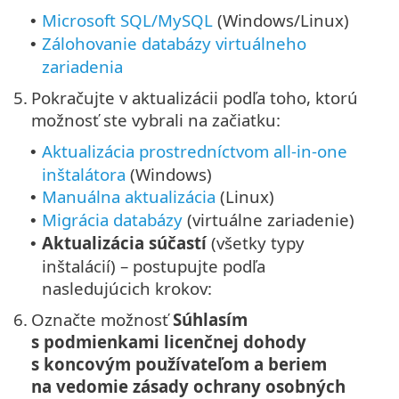
Microsoft SQL/MySQL
(Windows/Linux)
•
Zálohovanie databázy virtuálneho
•
zariadenia
5.
Pokračujte v aktualizácii podľa toho, ktorú
možnosť ste vybrali na začiatku:
Aktualizácia prostredníctvom all-in-one
•
inštalátora
(Windows)
Manuálna aktualizácia
(Linux)
•
Migrácia databázy
(virtuálne zariadenie)
•
Aktualizácia súčastí
(všetky typy
•
inštalácií) – postupujte podľa
nasledujúcich krokov:
6.
Označte možnosť
Súhlasím
s podmienkami licenčnej dohody
s koncovým používateľom a beriem
na vedomie zásady ochrany osobných