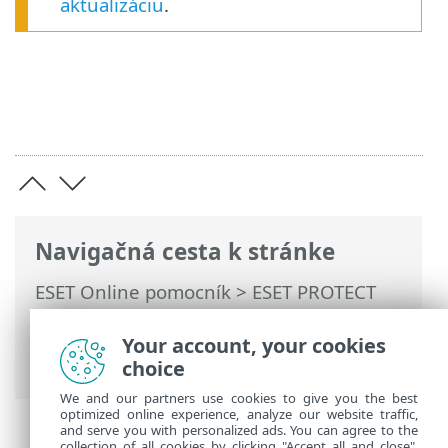
aktualizáciu
.
Navigačná cesta k stránke
ESET Online pomocník
>
ESET PROTECT
On-Prem
>
Používanie ESET PROTECT On-
Prem
>
Automatické aktualizácie
>
Your account, your cookies
Aktualizácia ESET PROTECT On-Prem
choice
We and our partners use cookies to give you the best
optimized online experience, analyze our website traffic,
and serve you with personalized ads. You can agree to the
collection of all cookies by clicking "Accept all and close",