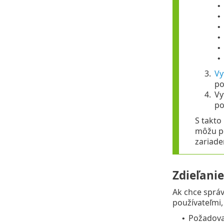
•
•
•
•
•
•
3.
Vy
po
4.
Vy
po
S takt
môžu po
zariade
Zdieľani
Ak chce správ
používateľmi,
Požadova
•