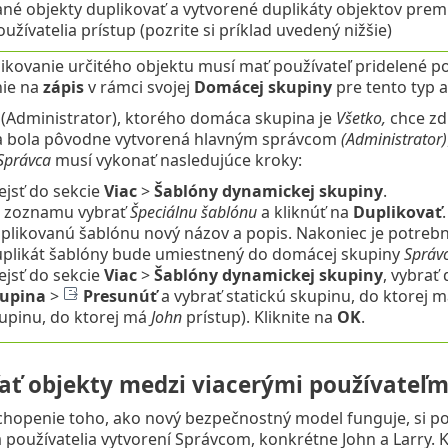
é objekty duplikovať a vytvorené duplikáty objektov premi
oužívatelia prístup (pozrite si príklad uvedený nižšie)
ikovanie určitého objektu musí mať používateľ pridelené p
nie na
zápis
v rámci svojej
Domácej skupiny
pre tento typ a
(Administrator), ktorého domáca skupina je
Všetko,
chce zd
a bola pôvodne vytvorená hlavným správcom
(Administrator)
Správca
musí vykonať nasledujúce kroky:
ejsť do sekcie
Viac
>
Šablóny dynamickej skupiny
.
 zoznamu vybrať
Špeciálnu šablónu
a kliknúť na
Duplikovať
plikovanú šablónu nový názov a popis. Nakoniec je potrebné
plikát šablóny bude umiestnený do domácej skupiny
Správ
ejsť do sekcie
Viac
>
Šablóny dynamickej skupiny
, vybrať
upina
>
Presunúť
a vybrať statickú skupinu, do ktorej 
upinu, do ktorej má
John
prístup). Kliknite na
OK
.
ľať objekty medzi viacerými používateľ
chopenie toho, ako nový bezpečnostný model funguje, si po
a používatelia vytvorení Správcom, konkrétne John a Larry. 