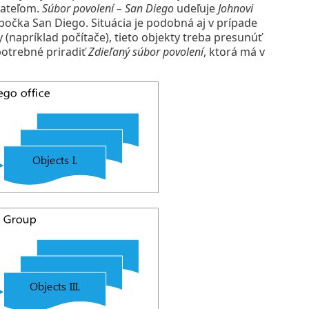
vateľom.
Súbor povolení – San Diego
udeľuje
Johnovi
čka San Diego. Situácia je podobná aj v prípade
y (napríklad počítače), tieto objekty treba presunúť
potrebné priradiť
Zdieľaný súbor povolení
, ktorá má v