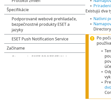
Namapova
•
Priradeni
•
Existujú dva 
Natívni p
•
Namapov
•
Directory
Po poči
použív
Ten
•
pou
pov
úče
Odp
•
vyk
Pre
•
dvo
Con