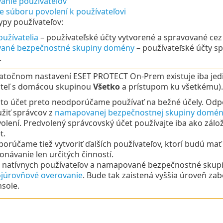
nie používateľov
e súboru povolení k používateľovi
typy používateľov:
oužívatelia
– používateľské účty vytvorené a spravované c
ané bezpečnostné skupiny domény
– používateľské účty s
.
atočnom nastavení ESET PROTECT On-Prem existuje iba jedi
ateľ s domácou skupinou
Všetko
a prístupom ku všetkému).
to účet preto neodporúčame používať na bežné účely. O
žiť správcov z
namapovanej bezpečnostnej skupiny domén
olení. Predvolený správcovský účet používajte iba ako zál
t.
orúčame tiež vytvoriť ďalších používateľov, ktorí budú m
onávanie len určitých činností.
 natívnych používateľov a namapované bezpečnostné skupi
júrovňové overovanie
. Bude tak zaistená vyššia úroveň z
sole.