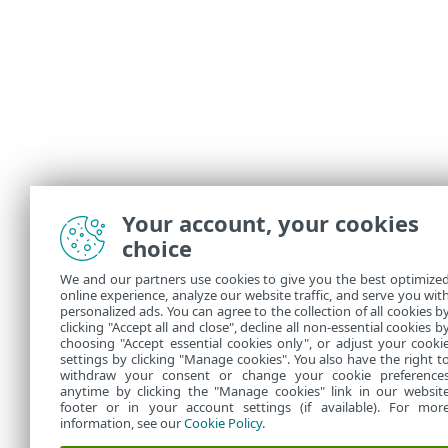
Your account, your cookies
Prispôsob
choice
Môžete si pr
We and our partners use cookies to give you the best optimize
online experience, analyze our website traffic, and serve you wit
Pridanie
•
personalized ads. You can agree to the collection of all cookies b
Na filtr
clicking "Accept all and close", decline all non-essential cookies b
•
choosing "Accept essential cookies only", or adjust your cooki
settings by clicking "Manage cookies". You also have the right t
withdraw your consent or change your cookie preference
anytime by clicking the "Manage cookies" link in our websit
footer or in your account settings (if available). For mor
information, see our
Cookie Policy
.