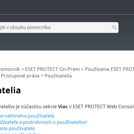
pomocník
>
ESET PROTECT On-Prem
>
Používanie ESET PR
>
Prístupové práva
> Používatelia
telia
ateľov je súčasťou sekcie
Viac
v ESET PROTECT Web Consol
e natívneho používateľa
žívateľa a podrobnosti o používateľovi
sla používateľa