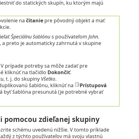
estniť do statických skupín, ku ktorým majú
ovolenie na
čítanie
pre pôvodný objekt a mať
kcie.
ieľať
Špeciálnu šablónu
s používateľom
John
.
, a preto je automaticky zahrnutá v skupine
. V prípade potreby sa môže zadať pre
 kliknúť na tlačidlo
Dokončiť
.
cu
, t. j. do skupiny
Všetko
.
 duplikovanú šablónu, kliknúť na
Prístupová
má byť šablóna presunutá (je potrebné vybrať
mi pomocou zdieľanej skupiny
zrite schému uvedenú nižšie. V tomto príklade
Každý z týchto používateľov má svoju vlastnú