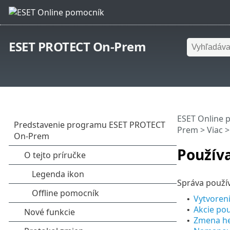
ESET PROTECT On-Prem
ESET Online 
Prem
>
Viac
Používa
Správa použív
Vytvoreni
•
Akcie pou
•
Zmena he
•