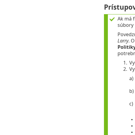
Prístupo
Ak má f
súbory 
Povedz
Larry
. O
Politik
potrebn
1.
Vy
2.
Vy
a)
b)
c)
•
•
•