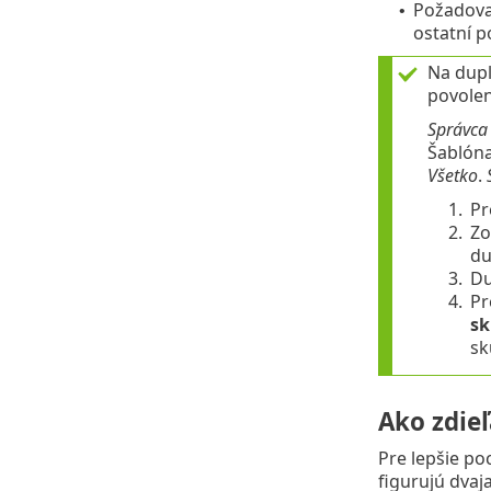
Požadovan
•
ostatní p
Na dupl
povole
Správca
Šablón
Všetko
.
1.
Pr
2.
Zo
du
3.
Du
4.
Pr
sk
sk
Ako zdie
Pre lepšie po
figurujú dvaj