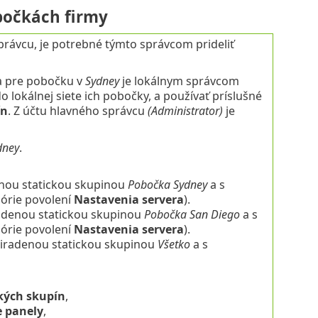
bočkách firmy
rávcu, je potrebné týmto správcom prideliť
 pre pobočku v
Sydney
je lokálnym správcom
o lokálnej siete ich pobočky, a používať príslušné
ín
. Z účtu hlavného správcu
(Administrator)
je
dney
.
enou statickou skupinou
Pobočka Sydney
a s
órie povolení
Nastavenia servera
).
radenou statickou skupinou
Pobočka San Diego
a s
órie povolení
Nastavenia servera
).
iradenou statickou skupinou
Všetko
a s
kých skupín
,
e panely
,