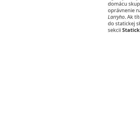
domácu skupi
oprávnenie n
Larryho
. Ak t
do statickej 
sekcii
Static