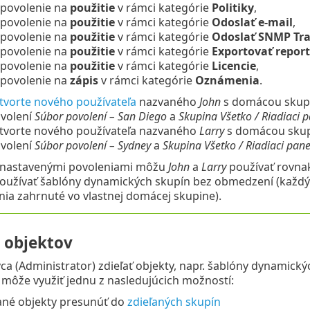
povolenie na
použitie
v rámci kategórie
Politiky
,
povolenie na
použitie
v rámci kategórie
Odoslať e-mail
,
povolenie na
použitie
v rámci kategórie
Odoslať SNMP Tr
povolenie na
použitie
v rámci kategórie
Exportovať repor
povolenie na
použitie
v rámci kategórie
Licencie
,
povolenie na
zápis
v rámci kategórie
Oznámenia
.
tvorte nového používateľa
nazvaného
John
s domácou sku
volení
Súbor povolení – San Diego
a
Skupina Všetko / Riadiaci p
tvorte nového používateľa nazvaného
Larry
s domácou sku
volení
Súbor povolení – Sydney
a
Skupina Všetko / Riadiaci pane
o nastavenými povoleniami môžu
John
a
Larry
používať rovnaké
užívať šablóny dynamických skupín bez obmedzení (každý z
nia zahrnuté vo vlastnej domácej skupine).
e objektov
ca (Administrator) zdieľať objekty, napr. šablóny dynamickýc
 môže využiť jednu z nasledujúcich možností:
né objekty presunúť do
zdieľaných skupín