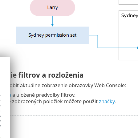
enie filtrov a rozloženia
ispôsobiť aktuálne zobrazenie obrazovky Web Console:
d
h
filtra
a uložené predvoľby filtrov.
y
ovanie zobrazených položiek môžete použiť
značky
.
y
e
o
s
e
e