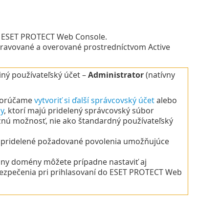
ez ESET PROTECT Web Console.
pravované a overované prostredníctvom Active
ný používateľský účet –
Administrator
(natívny
dporúčame
vytvoriť si ďalší správcovský účet
alebo
y
, ktorí majú pridelený správcovský súbor
ožnú možnosť, nie ako štandardný používateľský
ať pridelené požadované povolenia umožňujúce
ny domény môžete prípadne nastaviť aj
abezpečenia pri prihlasovaní do ESET PROTECT Web