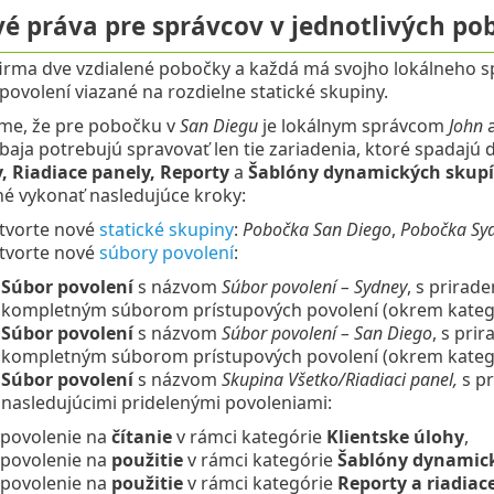
vé práva pre správcov v jednotlivých po
irma dve vzdialené pobočky a každá má svojho lokálneho sp
povolení viazané na rozdielne statické skupiny.
me, že pre pobočku v
San Diegu
je lokálnym správcom
John
a
baja potrebujú spravovať len tie zariadenia, ktoré spadajú d
y, Riadiace panely, Reporty
a
Šablóny dynamických skup
é vykonať nasledujúce kroky:
tvorte nové
statické skupiny
:
Pobočka San Diego
,
Pobočka Sy
tvorte nové
súbory povolení
:
Súbor povolení
s názvom
Súbor povolení – Sydney
, s prirad
kompletným súborom prístupových povolení (okrem kateg
Súbor povolení
s názvom
Súbor povolení – San Diego
, s pri
kompletným súborom prístupových povolení (okrem kateg
Súbor povolení
s názvom
Skupina Všetko/Riadiaci panel,
s pr
nasledujúcimi pridelenými povoleniami:
povolenie na
čítanie
v rámci kategórie
Klientske úlohy
,
povolenie na
použitie
v rámci kategórie
Šablóny dynamic
povolenie na
použitie
v rámci kategórie
Reporty a riadiac