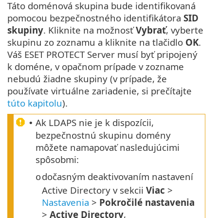
Táto doménová skupina bude identifikovaná
pomocou bezpečnostného identifikátora
SID
skupiny
. Kliknite na možnosť
Vybrať
, vyberte
skupinu zo zoznamu a kliknite na tlačidlo
OK
.
Váš ESET PROTECT Server musí byť pripojený
k doméne, v opačnom prípade v zozname
nebudú žiadne skupiny (v prípade, že
používate virtuálne zariadenie, si prečítajte
túto kapitolu
).
Ak LDAPS nie je k dispozícii,
•
bezpečnostnú skupinu domény
môžete namapovať nasledujúcimi
spôsobmi:
dočasným deaktivovaním nastavení
o
Active Directory v sekcii
Viac
>
Nastavenia
>
Pokročilé nastavenia
>
Active Directory
,