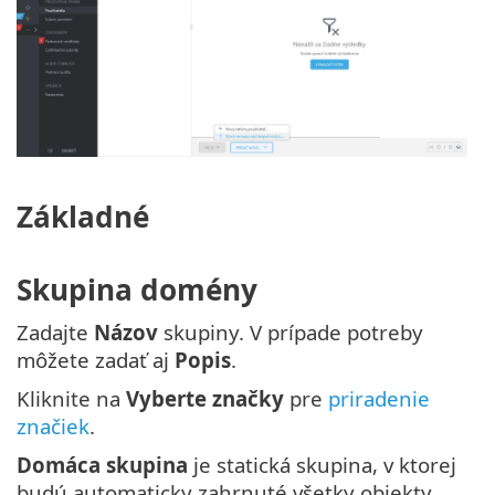
Základné
Skupina domény
Zadajte
Názov
skupiny. V prípade potreby
môžete zadať aj
Popis
.
Kliknite na
Vyberte značky
pre
priradenie
značiek
.
Domáca skupina
je statická skupina, v ktorej
budú automaticky zahrnuté všetky objekty