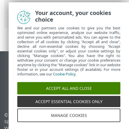
Prem
>
Hlavné menu ESET PROTECT On-
Prem
>
Viac
>
Prístupové práva
>
Your account, your cookies
Používatelia
> Namapovanie používateľov
choice
We and our partners use cookies to give you the best
optimized online experience, analyze our website traffic,
and serve you with personalized ads. You can agree to the
collection of all cookies by clicking "Accept all and close",
decline all non-essential cookies by choosing "Accept
essential cookies only", or adjust your cookie settings by
clicking "Manage cookies". You also have the right to
withdraw your consent or change your cookie preferences
Zobraziť stránku ako na počítači
anytime by clicking the "Manage cookies" link in our website
footer or in your account settings (if available). For more
End of Life
information, see our
Cookie Policy
.
Databáza znalostí ESET
ESET Fórum
ACCEPT ALL AND CLOSE
ESET Status Portal
Technická podpora
ACCEPT ESSENTIAL COOKIES ONLY
© 1992 - 2026 ESET,
Spravovať súbory cookie
MANAGE COOKIES
spol. s r. o. Všetky práva
Zásady používania súborov
vyhradené.
cookie