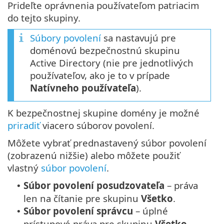
Prideľte oprávnenia používateľom patriacim
do tejto skupiny.
Súbory povolení
sa nastavujú pre
doménovú bezpečnostnú skupinu
Active Directory (nie pre jednotlivých
používateľov, ako je to v prípade
Natívneho používateľa
).
K bezpečnostnej skupine domény je možné
priradiť
viacero súborov povolení.
Môžete vybrať prednastavený súbor povolení
(zobrazenú nižšie) alebo môžete použiť
vlastný
súbor povolení
.
Súbor povolení posudzovateľa
– práva
•
len na čítanie pre skupinu
Všetko
.
Súbor povolení správcu
– úplné
•
prístupové práva pre skupinu
Všetko
.