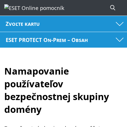
Zvoľte kartu
ESET PROTECT On-Prem – Obsah
Namapovanie
používateľov
bezpečnostnej skupiny
domény