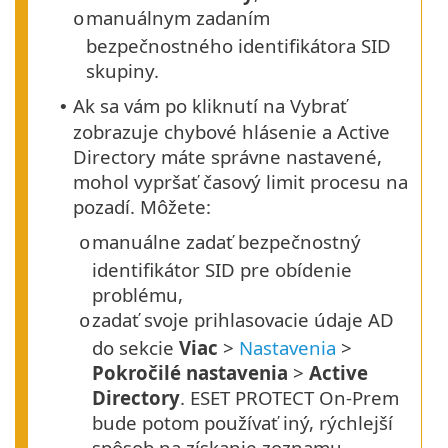
manuálnym zadaním
o
bezpečnostného identifikátora SID
skupiny.
Ak sa vám po kliknutí na Vybrať
•
zobrazuje chybové hlásenie a Active
Directory máte správne nastavené,
mohol vypršať časový limit procesu na
pozadí. Môžete:
manuálne zadať bezpečnostný
o
identifikátor SID pre obídenie
problému,
zadať svoje prihlasovacie údaje AD
o
do sekcie
Viac
>
Nastavenia
>
Pokročilé nastavenia
>
Active
Directory
. ESET PROTECT On-Prem
bude potom používať iný, rýchlejší
spôsob na získanie zoznamu