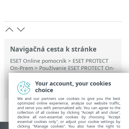
Navigačná cesta k stránke
ESET Online pomocník
>
ESET PROTECT
On-Prem
>
Používanie ESET PROTECT On-
Prem
>
Hlavné menu ESET PROTECT On-
Prem
>
Viac
>
Prístupové práva
>
Your account, your cookies
Používatelia
> Zmena hesla používateľa
choice
We and our partners use cookies to give you the best
optimized online experience, analyze our website traffic,
and serve you with personalized ads. You can agree to the
collection of all cookies by clicking "Accept all and close",
decline all non-essential cookies by choosing "Accept
essential cookies only", or adjust your cookie settings by
clicking "Manage cookies". You also have the right to