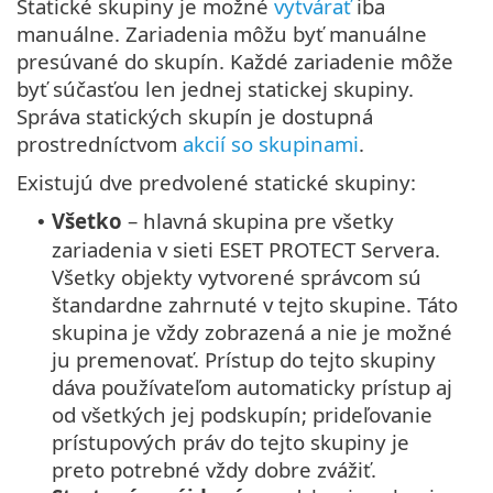
Statické skupiny je možné
vytvárať
iba
manuálne. Zariadenia môžu byť manuálne
presúvané do skupín. Každé zariadenie môže
byť súčasťou len jednej statickej skupiny.
Správa statických skupín je dostupná
prostredníctvom
akcií so skupinami
.
Existujú dve predvolené statické skupiny:
Všetko
– hlavná skupina pre všetky
•
zariadenia v sieti ESET PROTECT Servera.
Všetky objekty vytvorené správcom sú
štandardne zahrnuté v tejto skupine. Táto
skupina je vždy zobrazená a nie je možné
ju premenovať. Prístup do tejto skupiny
dáva používateľom automaticky prístup aj
od všetkých jej podskupín; prideľovanie
prístupových práv do tejto skupiny je
preto potrebné vždy dobre zvážiť.