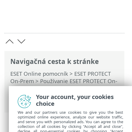
Navigačná cesta k stránke
ESET Online pomocník
>
ESET PROTECT
On-Prem
>
Používanie ESET PROTECT On-
Prem
>
Hlavné menu ESET PROTECT On-
Prem
>
Počítače
>
Skupiny
> Statické
Your account, your cookies
skupiny
choice
We and our partners use cookies to give you the best
optimized online experience, analyze our website traffic,
and serve you with personalized ads. You can agree to the
collection of all cookies by clicking "Accept all and close",
decline all non-essential cookies by choosing "Accept