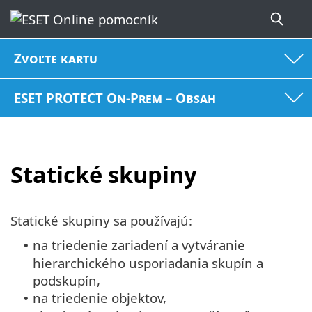
Zvoľte kartu
ESET PROTECT On-Prem – Obsah
Statické skupiny
Statické skupiny sa používajú:
na triedenie zariadení a vytváranie
•
hierarchického usporiadania skupín a
podskupín,
na triedenie objektov,
•