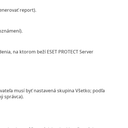
enerovať report).
oznámení).
enia, na ktorom beží ESET PROTECT Server
ívateľa musí byť nastavená skupina Všetko; podľa
ý správca).