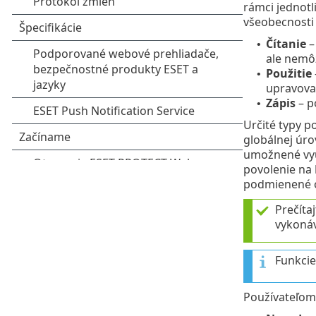
rámci jednotl
všeobecnosti 
Čítanie
–
•
ale nemôž
Použitie
•
upravova
Zápis
– p
•
Určité typy p
globálnej úro
umožnené využ
povolenie na
podmienené o
Prečítaj
vykonáv
Funkcie
Používateľom 