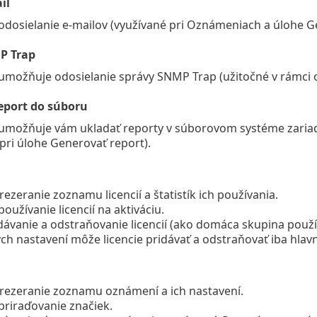
il
odosielanie e-mailov (využívané pri Oznámeniach a úlohe G
P Trap
umožňuje odosielanie správy SNMP Trap (užitočné v rámci 
eport do súboru
umožňuje vám ukladať reporty v súborovom systéme zariad
pri úlohe Generovať report).
rezeranie zoznamu licencií a štatistík ich používania.
používanie licencií na aktiváciu.
dávanie a odstraňovanie licencií (ako domáca skupina použ
ch nastavení môže licencie pridávať a odstraňovať iba hlavn
prezeranie zoznamu oznámení a ich nastavení.
priraďovanie značiek.