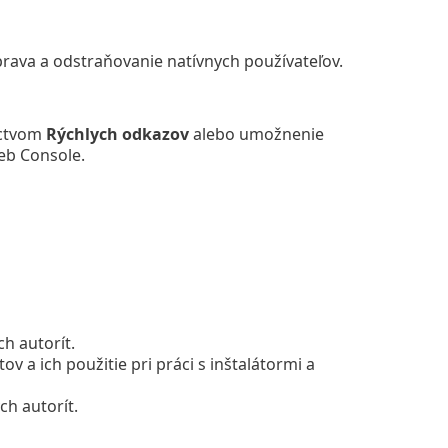
prava a odstraňovanie natívnych používateľov.
íctvom
Rýchlych odkazov
alebo umožnenie
eb Console.
h autorít.
ov a ich použitie pri práci s inštalátormi a
ch autorít.