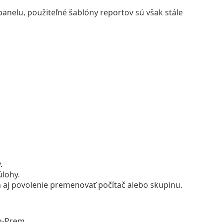
panelu, použiteľné šablóny reportov sú však stále
.
úlohy.
m aj povolenie premenovať počítač alebo skupinu.
n-Prem.