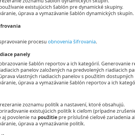
prezeranie zoznamu šablón dynamických skupín.
používanie existujúcich šablón pre dynamické skupiny.
váranie, úprava a vymazávanie šablón dynamických skupín.
frovania
spravovanie procesu
obnovenia šifrovania
.
adiace panely
obrazovanie šablón reportov a ich kategórií. Generovanie r
riadiacich panelov založených na predvolených riadiacich pa
úprava vlastných riadiacich panelov s použitím dostupných 
váranie, úprava a vymazávanie šablón reportov a ich kategó
rezeranie zoznamu politík a nastavení, ktoré obsahujú.
priraďovanie existujúcich politík k cieľom (prípadne zrušenie
e aj povolenie na
použitie
pre príslušné cieľové zariadenia a
váranie, úprava a vymazávanie politík.