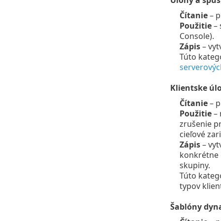
Úlohy a spúš
Čítanie
– p
Použitie
– 
Console).
Zápis
– vyt
Túto kateg
serverovýc
Klientske úl
Čítanie
– p
Použitie
– 
zrušenie pr
cieľové zar
Zápis
– vyt
konkrétne c
skupiny.
Túto kateg
typov klien
Šablóny dyn