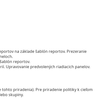
eportov na základe šablón reportov. Prezeranie
neloch.
šablón reportov.
rií. Upravovanie predvolených riadiacich panelov.
 tohto priradenia). Pre priradenie politiky k cieľom
lebo skupiny.