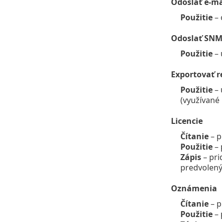
Odoslať e-ma
Použitie
– 
Odoslať SNM
Použitie
– 
Exportovať r
Použitie
– 
(využívané 
Licencie
Čítanie
– p
Použitie
– 
Zápis
– pri
predvolený
Oznámenia
Čítanie
– 
Použitie
– 