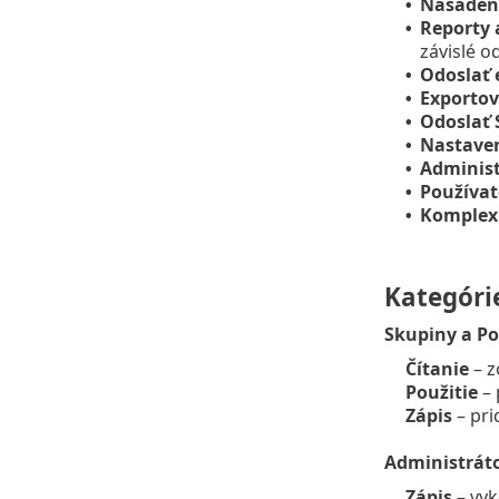
Nasaden
•
Reporty 
•
závislé o
Odoslať 
•
Exportov
•
Odoslať
•
Nastaven
•
Administ
•
Používat
•
Komplex
•
Kategóri
Skupiny a Po
Čítanie
– z
Použitie
– 
Zápis
– pri
Administráto
Zápis
– vyk