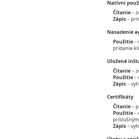
Natívni použ
Čítanie
– z
Zápis
– pri
Nasadenie a
Použitie
– 
pridania k
Uložené inšt
Čítanie
– z
Použitie
– 
Zápis
– vyt
Certifikáty
Čítanie
– p
Použitie
– 
príslušným
Zápis
– vyt