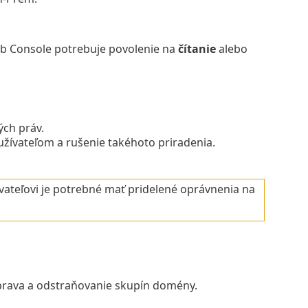
b Console potrebuje povolenie na
čítanie
alebo
ch práv.
žívateľom a rušenie takéhoto priradenia.
ívateľovi je potrebné mať pridelené oprávnenia na
úprava a odstraňovanie skupín domény.