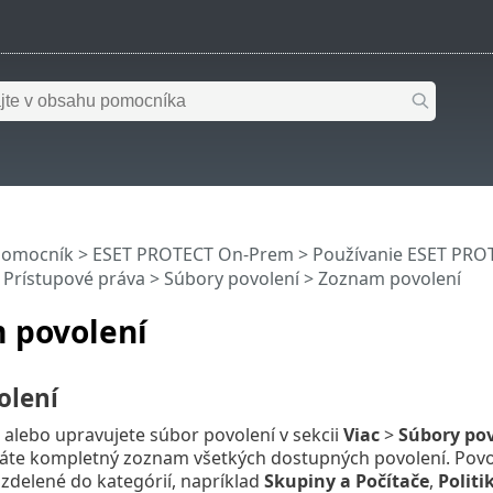
pomocník
>
ESET PROTECT On-Prem
>
Používanie ESET PR
>
Prístupové práva
>
Súbory povolení
> Zoznam povolení
 povolení
olení
 alebo upravujete súbor povolení v sekcii
Viac
>
Súbory pov
 máte kompletný zoznam všetkých dostupných povolení. Pov
zdelené do kategórií, napríklad
Skupiny a Počítače
,
Politi