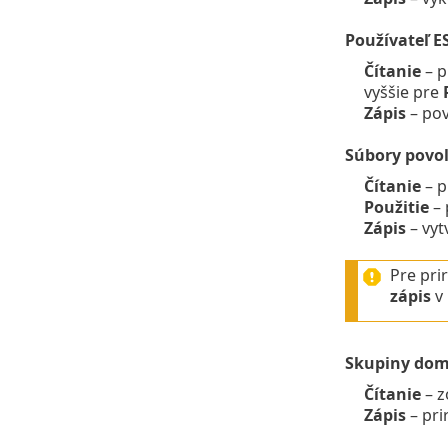
Používateľ E
Čítanie
– p
vyššie pre
Zápis
– pov
Súbory povol
Čítanie
– p
Použitie
– 
Zápis
– vyt
Pre pri
zápis
v 
Skupiny do
Čítanie
– z
Zápis
– pri