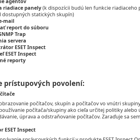
ie agentov
a riadiace panely
(k dispozícii budú len funkcie riadiaceho 
d dostupných statických skupín)
e-mail
ať report do súboru
 SNMP Trap
ia servera
rátor ESET Inspect
eľ ESET Inspect
né reporty
e prístupových povolení:
čítače
obrazovanie počítačov, skupín a počítačov vo vnútri skupiny
používanie počítača/skupiny ako cieľa určitej politiky alebo 
dávanie, úprava a odstraňovanie počítačov. Zaraďuje sa se
r ESET Inspect
onávanie správcovských funkcií v produkte ESET Inspect O