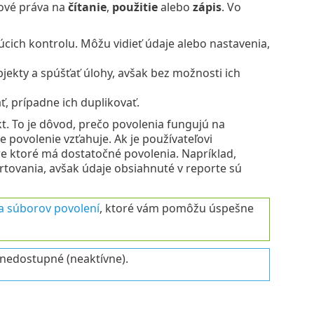
pové práva na
čítanie
,
použitie
alebo
zápis
. Vo
cich kontrolu. Môžu vidieť údaje alebo nastavenia,
ekty a spúšťať úlohy, avšak bez možnosti ich
, prípadne ich duplikovať.
kt. To je dôvod, prečo povolenia fungujú na
e povolenie vzťahuje. Ak je používateľovi
re ktoré má dostatočné povolenia. Napríklad,
tovania, avšak údaje obsiahnuté v reporte sú
 a súborov povolení
, ktoré vám pomôžu úspešne
 nedostupné (neaktívne).