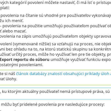
ivých kategórií povolení môžete nastaviť, či má ísť o prístu
platí:
 povolenia na čítanie sú vhodné pre používateľov vykonávajú
u ich meniť.
– povolenia na použitie umožňujú používateľom používať obj
ť alebo mazať.
ovolenia na zápis umožňujú používateľom objekty upravovať
ovolení (vymenované nižšie) sa vzťahujú na proces, nie obje
vni bez ohľadu na to, na ktorú statickú skupinu sa konkrétn
ívať určitý proces, môže ho využívať len pre tie objekty, p
Export reportu do súboru
umožňuje využívať funkciu expor
statnými povoleniami.
te si náš
článok databázy znalostí obsahujúci príklady úloh
ať úlohy.
, ku ktorým aktuálny používateľ nemá prístupové práva, sú
môžu byť pridelené povolenia pre nasledujúce procesy: