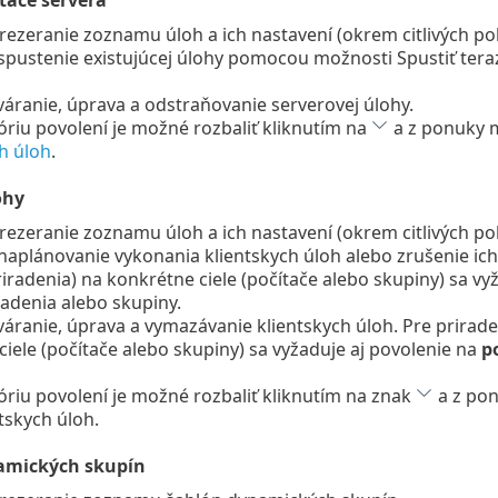
ťače servera
rezeranie zoznamu úloh a ich nastavení (okrem citlivých polo
spustenie existujúcej úlohy pomocou možnosti Spustiť tera
váranie, úprava a odstraňovanie serverovej úlohy.
óriu povolení je možné rozbaliť kliknutím na
a z ponuky m
h úloh
.
ohy
rezeranie zoznamu úloh a ich nastavení (okrem citlivých polo
naplánovanie vykonania klientskych úloh alebo zrušenie ich
iradenia) na konkrétne ciele (počítače alebo skupiny) sa vyž
iadenia alebo skupiny.
váranie, úprava a vymazávanie klientskych úloh. Pre prirade
iele (počítače alebo skupiny) sa vyžaduje aj povolenie na
p
óriu povolení je možné rozbaliť kliknutím na znak
a z pon
tskych úloh.
amických skupín