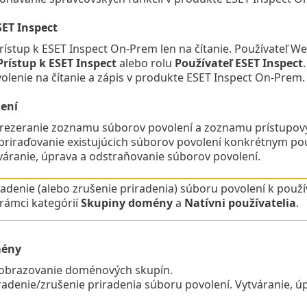
SET Inspect
rístup k ESET Inspect On-Prem len na čítanie.
Používateľ We
Prístup k ESET Inspect
alebo rolu
Používateľ ESET Inspect
.
olenie na čítanie a zápis v produkte ESET Inspect On-Prem.
ení
rezeranie zoznamu súborov povolení a zoznamu prístupový
priraďovanie existujúcich súborov povolení konkrétnym pou
váranie, úprava a odstraňovanie súborov povolení.
radenie (alebo zrušenie priradenia) súboru povolení k použ
rámci kategórií
Skupiny domény
a
Natívni používatelia
.
mény
obrazovanie doménových skupín.
radenie/zrušenie priradenia súboru povolení. Vytváranie, 