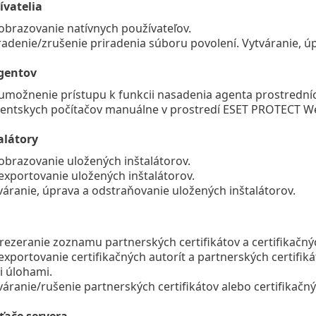
ívatelia
obrazovanie natívnych používateľov.
radenie/zrušenie priradenia súboru povolení. Vytváranie, ú
gentov
umožnenie prístupu k funkcii nasadenia agenta prostredn
lientskych počítačov manuálne v prostredí ESET PROTECT W
alátory
obrazovanie uložených inštalátorov.
exportovanie uložených inštalátorov.
váranie, úprava a odstraňovanie uložených inštalátorov.
rezeranie zoznamu partnerských certifikátov a certifikačnýc
exportovanie certifikačných autorít a partnerských certifikát
i úlohami.
váranie/rušenie partnerských certifikátov alebo certifikačný