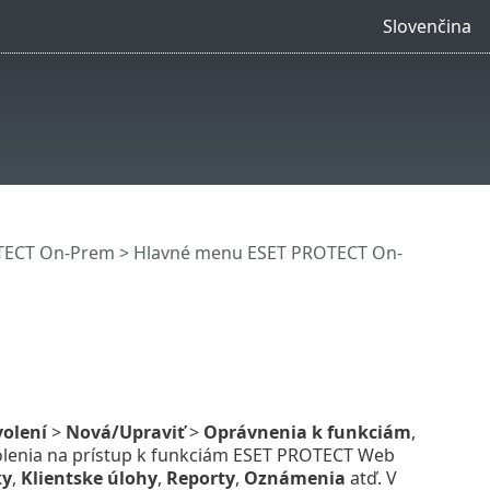
Slovenčina
OTECT On-Prem
>
Hlavné menu ESET PROTECT On-
olení
>
Nová/Upraviť
>
Oprávnenia k funkciám
,
olenia na prístup k funkciám ESET PROTECT Web
ky
,
Klientske úlohy
,
Reporty
,
Oznámenia
atď. V