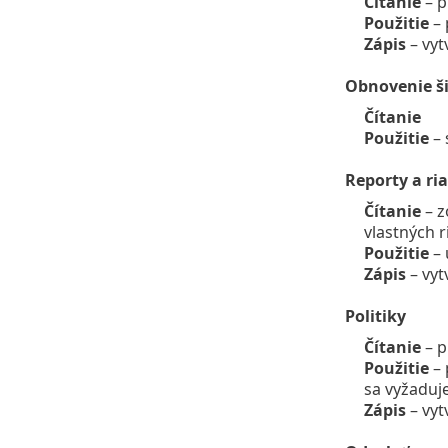
Čítanie
– 
Použitie
– 
Zápis
– vyt
Obnovenie ši
Čítanie
Použitie
– 
Reporty a ri
Čítanie
– z
vlastných 
Použitie
– 
Zápis
– vyt
Politiky
Čítanie
– p
Použitie
– 
sa vyžaduj
Zápis
– vyt