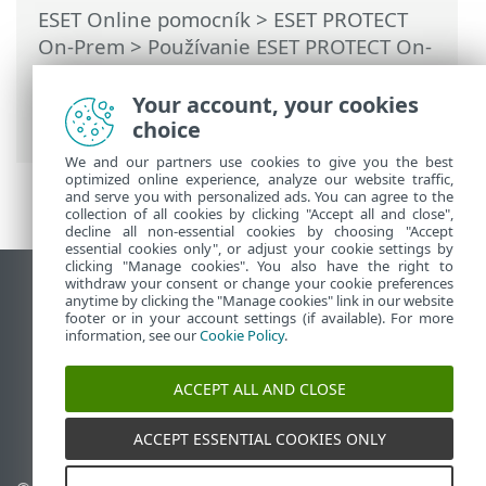
ESET Online pomocník
>
ESET PROTECT
On-Prem
>
Používanie ESET PROTECT On-
Prem
>
Hlavné menu ESET PROTECT On-
Prem
>
Reporty
> Report – Protokol
Your account, your cookies
auditu
choice
We and our partners use cookies to give you the best
optimized online experience, analyze our website traffic,
and serve you with personalized ads. You can agree to the
collection of all cookies by clicking "Accept all and close",
decline all non-essential cookies by choosing "Accept
essential cookies only", or adjust your cookie settings by
clicking "Manage cookies". You also have the right to
withdraw your consent or change your cookie preferences
Zobraziť stránku ako na počítači
anytime by clicking the "Manage cookies" link in our website
footer or in your account settings (if available). For more
End of Life
information, see our
Cookie Policy
.
Databáza znalostí ESET
ESET Fórum
ACCEPT ALL AND CLOSE
ESET Status Portal
Technická podpora
ACCEPT ESSENTIAL COOKIES ONLY