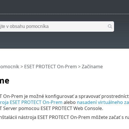
pomocník
>
ESET PROTECT On-Prem
>
Začíname
me
 On-Prem je možné konfigurovať a spravovať prostredníc
ástroja ESET PROTECT On-Prem
alebo
nasadení virtuálneho z
T Server pomocou ESET PROTECT Web Console.
inštalácii nástroja ESET PROTECT On-Prem môžete začať s n