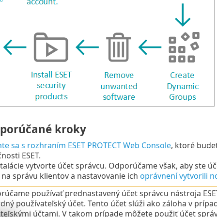
dporúčané kroky
e sa s rozhraním ESET PROTECT Web Console
, ktoré bud
nosti ESET.
talácie vytvorte účet správcu. Odporúčame však, aby ste úč
i na správu klientov a nastavovanie ich
oprávnení
vytvorili 
rúčame používať prednastavený účet správcu nástroja ES
dný používateľský účet. Tento účet slúži ako záloha v príp
teľskými účtami. V takom prípade môžete použiť účet správ