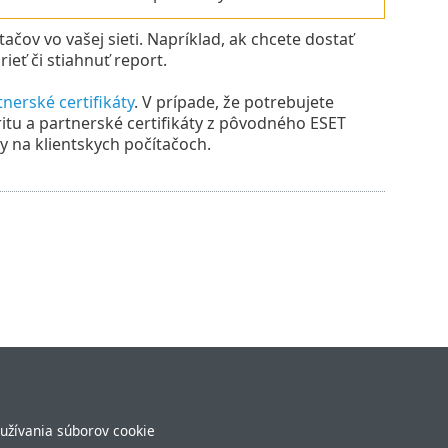
ačov vo vašej sieti. Napríklad, ak chcete dostať
ieť či stiahnuť report.
tnerské certifikáty
. V prípade, že potrebujete
itu a partnerské certifikáty z pôvodného ESET
na klientskych počítačoch.
užívania súborov cookie