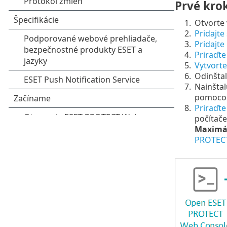
Prvé kro
1.
Otvorte 
2.
Pridajte 
3.
Pridajte
4.
Priraďte
5.
Vytvort
6.
Odinštal
7.
Nainšta
pomoc
8.
Priraďte
počítač
Maximál
PROTEC