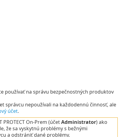
ete používať na správu bezpečnostných produktov
et správcu nepoužívali na každodennú činnosť, ale
nový účet
.
ET PROTECT On-Prem (účet
Administrator
) ako
ade, že sa vyskytnú problémy s bežnými
cu a odstrániť dané problémy.