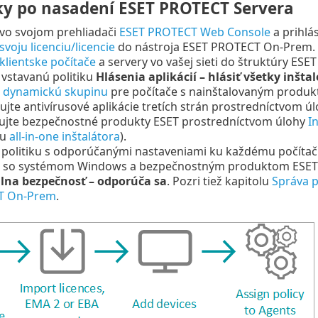
ky po nasadení ESET PROTECT Servera
vo svojom prehliadači
ESET PROTECT Web Console
a prihlás
svoju licenciu/licencie
do nástroja ESET PROTECT On-Prem.
 klientske počítače
a servery vo vašej sieti do štruktúry ES
vstavanú politiku
Hlásenia aplikácií – hlásiť všetky inšta
e dynamickú skupinu
pre počítače s nainštalovaným produk
ujte antivírusové aplikácie tretích strán prostredníctvom ú
lujte bezpečnostné produkty ESET prostredníctvom úlohy
I
ou
all-in-one inštalátora
).
politiku s odporúčanými nastaveniami ku každému počítač
e so systémom Windows a bezpečnostným produktom ESET En
na bezpečnosť – odporúča sa
. Pozri tiež kapitolu
Správa p
T On-Prem
.