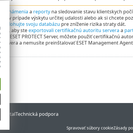
te
oznámenia
a
reporty
na sledovanie stavu klientskych počít
ie v prípade výskytu určitej udalosti alebo ak si chcete pozr
ne
zálohujte svoju databázu
pre zníženie rizika straty dát.
d
me, aby ste
exportovali certifikačnú autoritu servera
a
par
h
ovať ESET PROTECT Server, môžete použiť certifikačnú autor
y
Servera a nemusíte preinštalovať ESET Management Agenty 
y
e
o
s
e
e
 Portal
Technická podpora
Spravovať súbory cookie
Zásady po