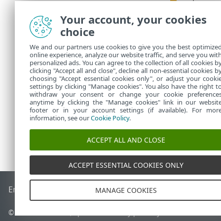
Your account, your cookies
Používaj
•
choice
upozornen
Pravidel
•
We and our partners use cookies to give you the best optimize
Odporúča
•
online experience, analyze our website traffic, and serve you wit
preinštal
personalized ads. You can agree to the collection of all cookies b
PROTECT 
clicking "Accept all and close", decline all non-essential cookies b
choosing "Accept essential cookies only", or adjust your cooki
settings by clicking "Manage cookies". You also have the right t
withdraw your consent or change your cookie preference
anytime by clicking the "Manage cookies" link in our websit
footer or in your account settings (if available). For mor
information, see our
Cookie Policy
.
ACCEPT ALL AND CLOSE
ACCEPT ESSENTIAL COOKIES ONLY
End of Life
Databáza znalostí ESET
ESET Fórum
ESET Status
MANAGE COOKIES
© 1992 - 2026 ESET, spol. s r. o. Všetky práva vyhradené.