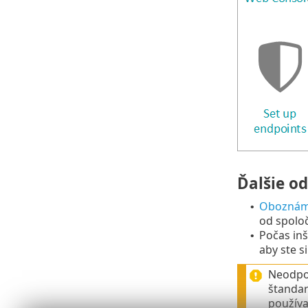
Ďalšie o
Oboznámt
•
od spoloč
Počas inš
•
aby ste s
Neodpo
štandar
používa