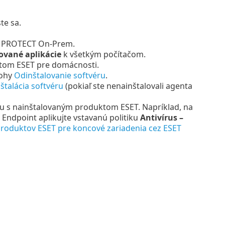
te sa.
ET PROTECT On-Prem.
lované aplikácie
k všetkým počítačom.
tom ESET pre domácnosti.
lohy
Odinštalovanie softvéru
.
nštalácia softvéru
(pokiaľ ste nenainštalovali agenta
u s nainštalovaným produktom ESET. Napríklad, na
dpoint aplikujte vstavanú politiku
Antivírus –
roduktov ESET pre koncové zariadenia cez ESET