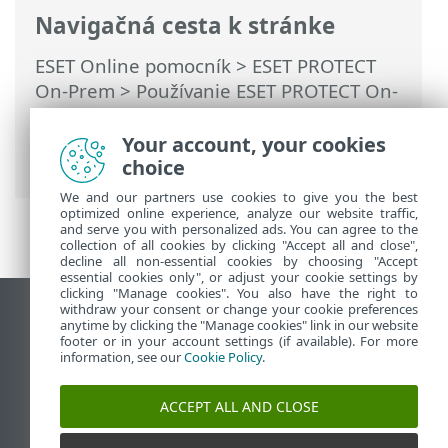
Navigačná cesta k stránke
ESET Online pomocník
>
ESET PROTECT
On-Prem
>
Používanie ESET PROTECT On-
Prem
>
Hlavné menu ESET PROTECT On-
Prem
>
Úlohy
>
Klientske úlohy
>
Your account, your cookies
Odinštalovanie softvéru
choice
We and our partners use cookies to give you the best
optimized online experience, analyze our website traffic,
and serve you with personalized ads. You can agree to the
collection of all cookies by clicking "Accept all and close",
decline all non-essential cookies by choosing "Accept
essential cookies only", or adjust your cookie settings by
clicking "Manage cookies". You also have the right to
withdraw your consent or change your cookie preferences
Zobraziť stránku ako na počítači
anytime by clicking the "Manage cookies" link in our website
footer or in your account settings (if available). For more
End of Life
information, see our
Cookie Policy
.
Databáza znalostí ESET
ESET Fórum
ACCEPT ALL AND CLOSE
ESET Status Portal
Technická podpora