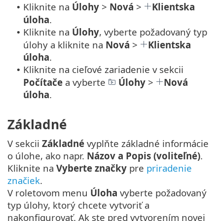
Kliknite na
Úlohy
>
Nová
>
Klientska
•
úloha
.
Kliknite na
Úlohy
, vyberte požadovaný typ
•
úlohy a kliknite na
Nová
>
Klientska
úloha
.
Kliknite na cieľové zariadenie v sekcii
•
Počítače
a vyberte
Úlohy
>
Nová
úloha
.
Základné
V sekcii
Základné
vyplňte základné informácie
o úlohe, ako napr.
Názov a Popis (voliteľné)
.
Kliknite na
Vyberte značky
pre
priradenie
značiek
.
V roletovom menu
Úloha
vyberte požadovaný
typ úlohy, ktorý chcete vytvoriť a
nakonfigurovať. Ak ste pred vytvorením novej