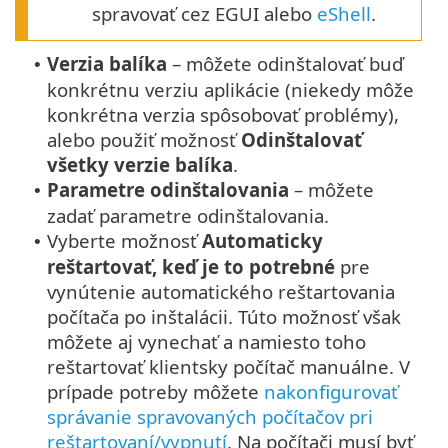
spravovať cez EGUI alebo
eShell
.
Verzia balíka
– môžete odinštalovať buď
•
konkrétnu verziu aplikácie (niekedy môže
konkrétna verzia spôsobovať problémy),
alebo použiť možnosť
Odinštalovať
všetky verzie balíka
.
Parametre odinštalovania
– môžete
•
zadať parametre odinštalovania.
Vyberte možnosť
Automaticky
•
reštartovať, keď je to potrebné
pre
vynútenie automatického reštartovania
počítača po inštalácii. Túto možnosť však
môžete aj vynechať a namiesto toho
reštartovať klientsky počítač manuálne. V
prípade potreby môžete
nakonfigurovať
správanie spravovaných počítačov pri
reštartovaní/vypnutí
. Na počítači musí byť