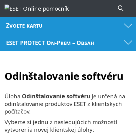
Zvoľte kartu
ESET PROTECT On-Prem – Obsah
Odinštalovanie softvéru
Úloha
Odinštalovanie softvéru
je určená na
odinštalovanie produktov ESET z klientskych
počítačov.
Vyberte si jednu z nasledujúcich možností
vytvorenia novej klientskej úlohy: