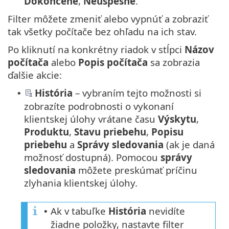
Dokončené
,
Neúspešné
.
Filter môžete zmeniť alebo vypnúť a zobraziť
tak všetky počítače bez ohľadu na ich stav.
Po kliknutí na konkrétny riadok v stĺpci
Názov
počítača
alebo
Popis počítača
sa zobrazia
ďalšie akcie:
História
– vybraním tejto možnosti si
•
zobrazíte podrobnosti o vykonaní
klientskej úlohy vrátane času
Výskytu
,
Produktu
,
Stavu priebehu
,
Popisu
priebehu
a
Správy sledovania
(ak je daná
možnosť dostupná). Pomocou
správy
sledovania
môžete preskúmať príčinu
zlyhania klientskej úlohy.
Ak v tabuľke
História
nevidíte
•
žiadne položky, nastavte filter