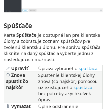
Spúšťače
Karta
Spúšťače
je dostupná len pre klientske
úlohy a zobrazuje zoznam spúšťačov pre
zvolenú klientsku úlohu. Pre správu spúšťača
kliknite na daný spúšťač a vyberte jednu z
nasledujúcich možností:
Upraviť
Úprava vybraného
spúšťača
.
Znova
Spustenie klientskej úlohy
spustiť čo
znova (čo najskôr) pomocou
najskôr
už existujúceho
spúšťača
bez potreby akýchkoľvek
úprav.
Vymazať
Úplné odstránenie