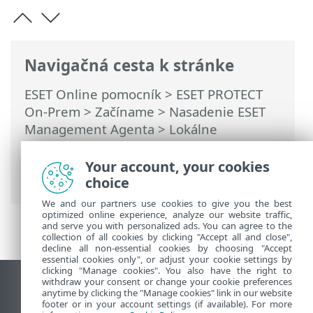
Navigačná cesta k stránke
ESET Online pomocník
>
ESET PROTECT
On-Prem
>
Začíname
>
Nasadenie ESET
Management Agenta
>
Lokálne
nasadenie agenta
> Vytvorenie
inštalátora agenta obsahujúceho aj
Your account, your cookies
bezpečnostný produkt ESET
choice
We and our partners use cookies to give you the best
optimized online experience, analyze our website traffic,
and serve you with personalized ads. You can agree to the
collection of all cookies by clicking "Accept all and close",
decline all non-essential cookies by choosing "Accept
essential cookies only", or adjust your cookie settings by
clicking "Manage cookies". You also have the right to
withdraw your consent or change your cookie preferences
Zobraziť stránku ako na počítači
anytime by clicking the "Manage cookies" link in our website
footer or in your account settings (if available). For more
End of Life