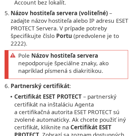
Account bez lokalít.
5.
Názov hostiteľa servera (voliteľné)
–
zadajte názov hostiteľa alebo IP adresu ESET
PROTECT Servera. V prípade potreby
špecifikujte číslo
Portu
(predvolene je to
2222).
Pole
Názov hostiteľa servera
nepodporuje špeciálne znaky, ako
napríklad písmená s diakritikou.
6.
Partnerský certifikát
:
Certifikát ESET PROTECT
– partnerský
•
certifikát na inštaláciu Agenta
a certifikačná autorita ESET PROTECT sú
zvolené automaticky. Ak chcete použiť iný
certifikát, kliknite na
Certifikát ESET
PROTECT
. Zobrazí sa zoznam dostupných