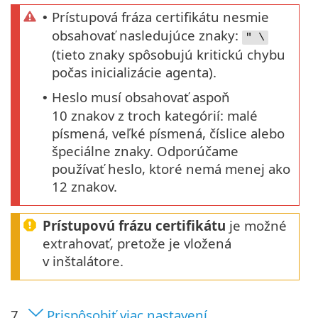
Prístupová fráza certifikátu nesmie
•
obsahovať nasledujúce znaky:
" \
(tieto znaky spôsobujú kritickú chybu
počas inicializácie agenta).
Heslo musí obsahovať aspoň
•
10 znakov z troch kategórií: malé
písmená, veľké písmená, číslice alebo
špeciálne znaky. Odporúčame
používať heslo, ktoré nemá menej ako
12 znakov.
Prístupovú frázu certifikátu
je možné
extrahovať, pretože je vložená
v inštalátore.
7.
Prispôsobiť viac nastavení