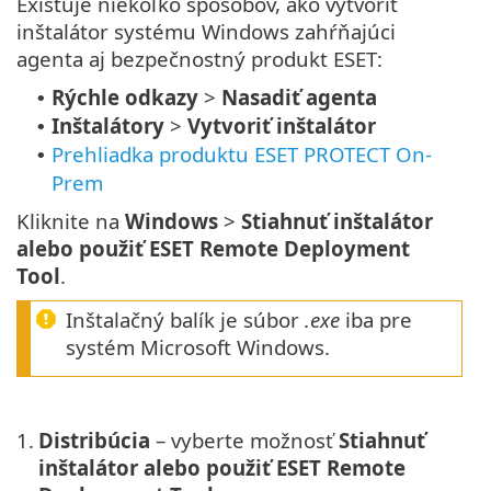
Existuje niekoľko spôsobov, ako vytvoriť
inštalátor systému Windows zahŕňajúci
agenta aj bezpečnostný produkt ESET:
Rýchle odkazy
>
Nasadiť agenta
•
Inštalátory
>
Vytvoriť inštalátor
•
Prehliadka produktu ESET PROTECT On-
•
Prem
Kliknite na
Windows
>
Stiahnuť inštalátor
alebo použiť ESET Remote Deployment
Tool
.
Inštalačný balík je súbor
.exe
iba pre
systém Microsoft Windows.
1.
Distribúcia
– vyberte možnosť
Stiahnuť
inštalátor alebo použiť ESET Remote