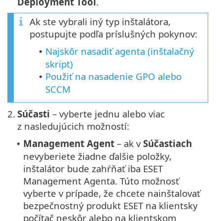
Deployment Tool
.
Ak ste vybrali iný typ inštalátora,
postupujte podľa príslušných pokynov:
Najskôr nasadiť agenta (inštalačný
•
skript)
Použiť na nasadenie GPO alebo
•
SCCM
2.
Súčasti
– vyberte jednu alebo viac
z nasledujúcich možností:
Management Agent
– ak v
Súčastiach
•
nevyberiete žiadne ďalšie položky,
inštalátor bude zahŕňať iba ESET
Management Agenta. Túto možnosť
vyberte v prípade, že chcete nainštalovať
bezpečnostný produkt ESET na klientsky
počítač neskôr alebo na klientskom