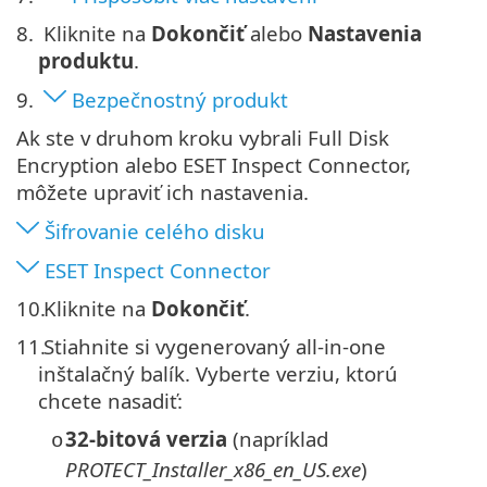
8.
Kliknite na
Dokončiť
alebo
Nastavenia
produktu
.
9.
Bezpečnostný produkt
Ak ste v druhom kroku vybrali Full Disk
Encryption alebo ESET Inspect Connector,
môžete upraviť ich nastavenia.
Šifrovanie celého disku
ESET Inspect Connector
10.
Kliknite na
Dokončiť
.
11.
Stiahnite si vygenerovaný all-in-one
inštalačný balík. Vyberte verziu, ktorú
chcete nasadiť:
32‑bitová verzia
(napríklad
o
PROTECT_Installer_x86_en_US.exe
)