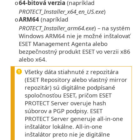
64‑bitová verzia
(napríklad
o
PROTECT_Installer_x64_en_US.exe
)
ARM64
(napríklad
o
PROTECT_Installer_arm64.exe
) – na systém
Windows ARM64 nie je možné inštalovať
ESET Management Agenta alebo
bezpečnostný produkt ESET vo verzii x86
alebo x64.
Všetky dáta stiahnuté z repozitára
(ESET Repository alebo vlastný mirror
repozitár) sú digitálne podpísané
spoločnosťou ESET, pričom ESET
PROTECT Server overuje hash
súborov a PGP podpisy. ESET
PROTECT Server generuje all‑in‑one
inštalátor lokálne. All-in-one
inštalátor preto nie je digitálne