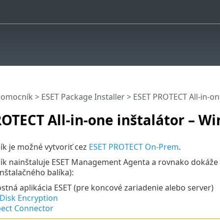
pomocník
>
ESET Package Installer
>
ESET PROTECT All-in-on
OTECT All-in-one inštalátor – W
lík je možné vytvoriť cez
ESET PROTECT On-Prem
.
lík nainštaluje ESET Management Agenta a rovnako dokáže n
inštalačného balíka):
tná aplikácia ESET (pre koncové zariadenie alebo server)
 Disk Encryption
pect Connector