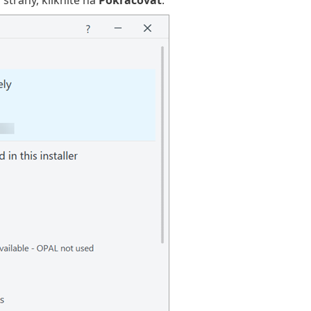
strany, kliknite na
Pokračovať
.