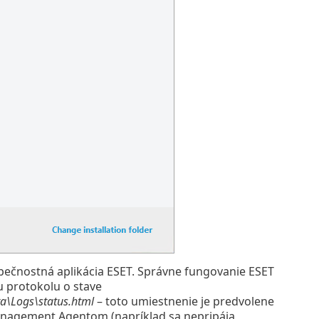
zpečnostná aplikácia ESET. Správne fungovanie ESET
 protokolu o stave
a\Logs\status.html
– toto umiestnenie je predvolene
Management Agentom (napríklad sa nepripája