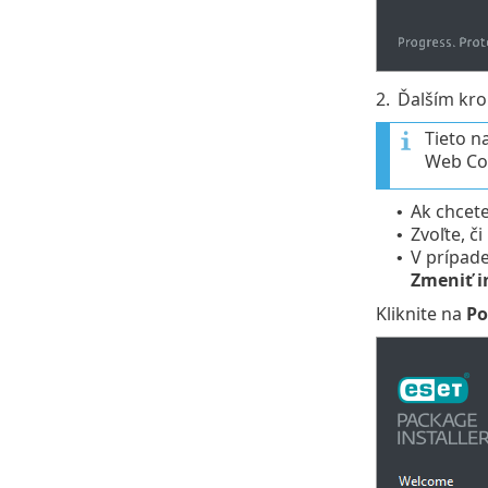
2.
Ďalším kro
Tieto n
Web Co
Ak chcet
•
Zvoľte, 
•
V prípade
•
Zmeniť i
Kliknite na
Po