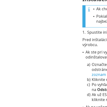
Ak ch
•
Pokiaľ
•
najbe
1.
Spustite in
Pred inštalác
výrobcu.
Ak ste pri v
•
odinštalova
a)
Označte
odstráne
zoznam 
b)
Kliknite 
c)
Po vyhľa
na
Odst
d)
Ak už ES
kliknite 