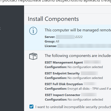
 počítači nepoužívate žiadnu bezpečnostnú aplikáciu tretej 