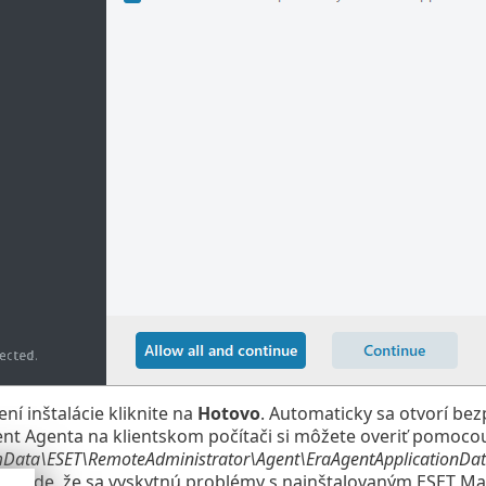
í inštalácie kliknite na
Hotovo
. Automaticky sa otvorí be
 Agenta na klientskom počítači si môžete overiť pomocou
Data\ESET\RemoteAdministrator\Agent\EraAgentApplicationDat
 prípade, že sa vyskytnú problémy s nainštalovaným ESET 