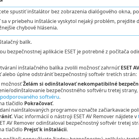
cete spustiť inštalátor bez zobrazenia dialógového okna, p
 sa v priebehu inštalácie vyskytol nejaký problém, prejdite 
žnejšie chybové hlásenia.
štalačný balík.
iou bezpečnostnej aplikácie ESET je potrebné z počítača od
ytváraní inštalačného balíka zvolili možnosť zahrnúť
ESET A
ť alebo úplne odstrániť bezpečnostný softvér tretích strán:
 možnosť
Želám si odinštalovať nekompatibilné bezpečn
nie/odinštalovanie bezpečnostného softvéru tretej strany, k
podporovaného softvéru
.
na tlačidlo
Pokračovať
.
daní nainštalovaných programov označte začiarkavacie políčk
rániť
. Viac informácií o nástroji ESET AV Remover nájdete v
ET AV Remover odinštaloval bezpečnostný softvér tretej st
na tlačidlo
Prejsť k inštalácii
.