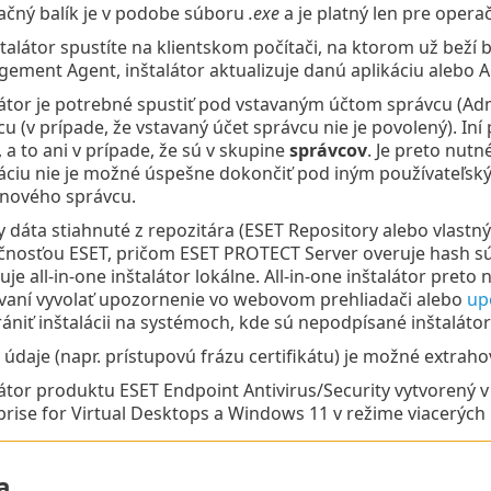
lačný balík je v podobe súboru
.exe
a je platný len pre oper
štalátor spustíte na klientskom počítači, na ktorom už beží
ement Agent, inštalátor aktualizuje danú aplikáciu alebo A
látor je potrebné spustiť pod vstavaným účtom správcu (A
cu (v prípade, že vstavaný účet správcu nie je povolený). I
 a to ani v prípade, že sú v skupine
správcov
. Je preto nutn
láciu nie je možné úspešne dokončiť pod iným používateľs
ového správcu.
 dáta stiahnuté z repozitára (ESET Repository alebo vlastný
čnosťou ESET, pričom ESET PROTECT Server overuje hash s
je all‑in‑one inštalátor lokálne. All-in-one inštalátor preto 
vaní vyvolať upozornenie vo webovom prehliadači alebo
up
rániť inštalácii na systémoch, kde sú nepodpísané inštaláto
é údaje (napr. prístupovú frázu certifikátu) je možné extraho
látor produktu ESET Endpoint Antivirus/Security vytvoren
rise for Virtual Desktops a Windows 11 v režime viacerých re
a