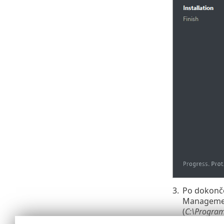
3.
Po dokončen
Management
(
C:\Program
skryté). V