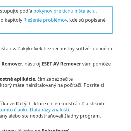
ostupujte podľa
pokynov pre tichú inštaláciu
.
do kapitoly
Riešenie problémov
, kde sú popísané
inštalovať akýkoľvek bezpečnostný softvér od iného
V Remover
, nástroj
ESET AV Remover
vám pomôže
ostné aplikácie
, čím zabezpečíte
torý máte nainštalovaný na počítači. Pozrite si
a vedľa tých, ktoré chcete odstrániť, a kliknite
tomto článku Databázy znalostí
.
rany alebo ste neodstraňovali žiadny program,