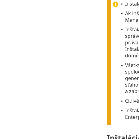
Inšta
•
Ak in
•
Manag
Inšta
•
správ
práva,
Inšta
domén
Všetky
•
spolo
generu
sťaho
a zab
Citliv
•
Inšta
•
Enterp
Inštaláci