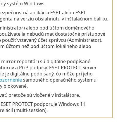
ačný systém Windows.
 bezpečnostná aplikácia ESET alebo ESET
genta na verziu obsiahnutú v inštalačnom balíku.
dministrator) alebo pod účtom doménového
ní používatelia nebudú mať dostatočné prístupové
é použiť vstavaný účet správcu (Administrator).
kým účtom než pod účtom lokálneho alebo
 mirror repozitár) sú digitálne podpísané
úborov a PGP podpisy. ESET PROTECT Server
nie je digitálne podpísaný, čo môže pri jeho
ozornenie
samotného operačného systému
ry blokované.
vať, pretože sú vložené v inštalátore.
ý v ESET PROTECT podporuje Windows 11
lácií (multi-session).