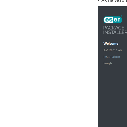
Ak na vašom
•