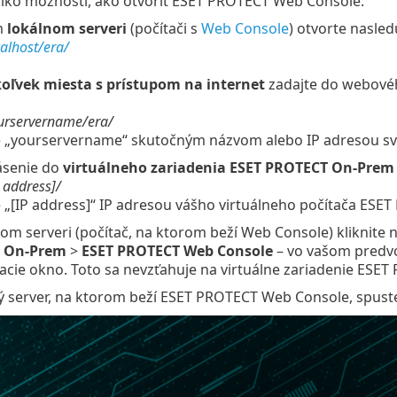
oľko možností, ako otvoriť ESET PROTECT Web Console:
m
lokálnom serveri
(počítači s
Web Console
) otvorte nasle
calhost/era/
oľvek miesta s prístupom na internet
zadajte do webovéh
ourservername/era/
 „yourservername“ skutočným názvom alebo IP adresou sv
ásenie do
virtuálneho zariadenia ESET PROTECT On-Prem
P address]/
 „[IP address]“ IP adresou vášho virtuálneho počítača ES
om serveri (počítač, na ktorom beží Web Console) kliknite 
 On-Prem
>
ESET PROTECT Web Console
– vo vašom predv
acie okno. Toto sa nevzťahuje na virtuálne zariadenie ESET
 server, na ktorom beží ESET PROTECT Web Console, spuste