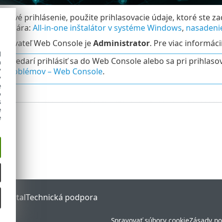
še prvé prihlásenie, použite prihlasovacie údaje, ktoré ste z
 scenára:
All‑in‑one inštalátor v systéme Windows
,
nasadenie
oužívateľ Web Console je
Administrator
. Pre viac informáci
d
ám nedarí prihlásiť sa do Web Console alebo sa pri prihlasov
h
y
e problémov – Web Console
.
y
e
o
s
e
e
 Portal
Technická podpora
Spravovať súbory cookie
Zásady po