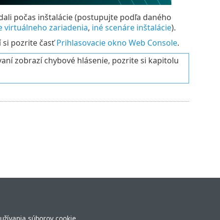
adali počas inštalácie (postupujte podľa daného
 virtuálneho zariadenia
,
iné scenáre inštalácie
).
í si pozrite časť
Prihlasovacie okno Web Console
.
aní zobrazí chybové hlásenie, pozrite si kapitolu
užívania súborov cookie