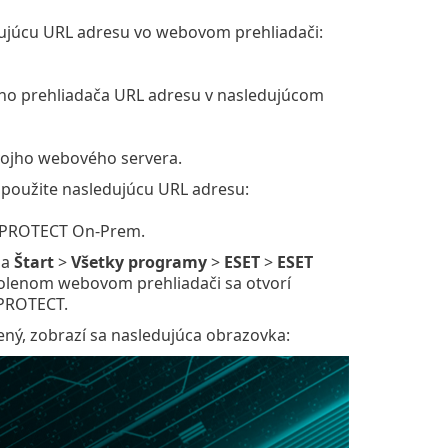
dujúcu URL adresu vo webovom prehliadači:
o prehliadača URL adresu v nasledujúcom
ojho webového servera.
použite nasledujúcu URL adresu:
ET PROTECT On-Prem.
na
Štart
>
Všetky programy
>
ESET
>
ESET
olenom webovom prehliadači sa otvorí
 PROTECT.
ný, zobrazí sa nasledujúca obrazovka: