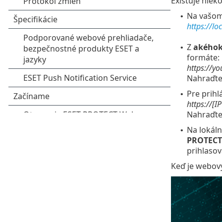
Existuje niek
Na vašo
•
https://lo
Z
akéhok
•
formáte:
https://y
Nahraďte
Pre prihl
•
https://[I
Nahraďte
Na lokáln
•
PROTECT
prihlasov
Keď je webový