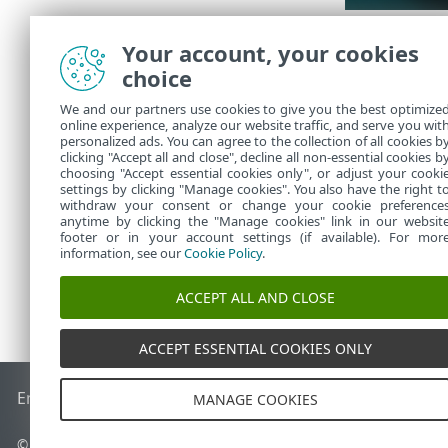
Ak je toto va
Your account, your cookies
inštalačného
choice
Predvolený p
We and our partners use cookies to give you the best optimize
Ak sa v
online experience, analyze our website traffic, and serve you wit
personalized ads. You can agree to the collection of all cookies b
Riešeni
clicking "Accept all and close", decline all non-essential cookies b
choosing "Accept essential cookies only", or adjust your cooki
settings by clicking "Manage cookies". You also have the right t
withdraw your consent or change your cookie preference
anytime by clicking the "Manage cookies" link in our websit
footer or in your account settings (if available). For mor
information, see our
Cookie Policy
.
ACCEPT ALL AND CLOSE
ACCEPT ESSENTIAL COOKIES ONLY
End of Life
Databáza znalostí ESET
ESET Fórum
ESET Status
MANAGE COOKIES
© 1992 - 2026 ESET, spol. s r. o. Všetky práva vyhradené.