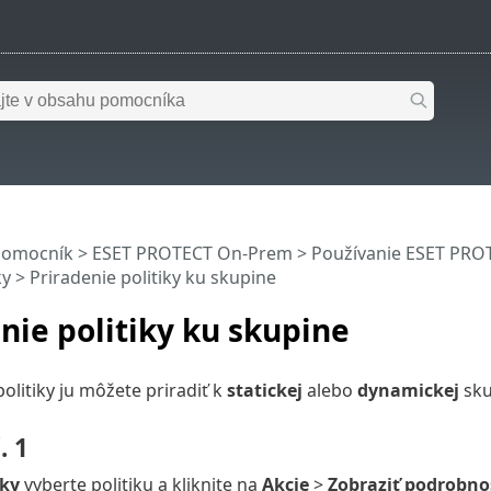
pomocník
>
ESET PROTECT On-Prem
>
Používanie ESET PR
ky
> Priradenie politiky ku skupine
nie politiky ku skupine
olitiky ju môžete priradiť k
statickej
alebo
dynamickej
sku
. 1
iky
vyberte politiku a kliknite na
Akcie
>
Zobraziť podrobno