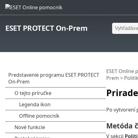
ESET PROTECT On-Prem
ESET Online 
Prem
>
Politi
Prirade
Po vytvorení p
Metóda č
V sekcii
Polit