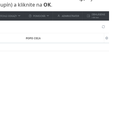
pín) a kliknite na
OK
.