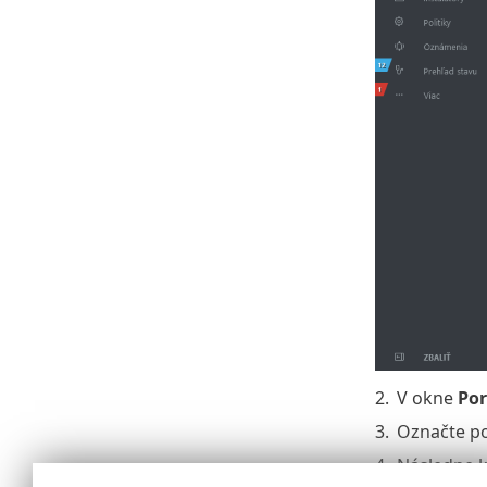
2.
V okne
Por
3.
Označte pol
4.
Následne k