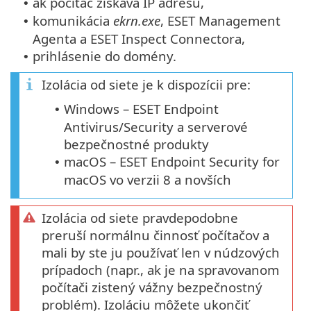
ak počítač získava IP adresu,
•
komunikácia
ekrn.exe
, ESET Management
•
Agenta a ESET Inspect Connectora,
prihlásenie do domény.
•
Izolácia od siete je k dispozícii pre:
Windows – ESET Endpoint
•
Antivirus/Security a serverové
bezpečnostné produkty
macOS – ESET Endpoint Security for
•
macOS vo verzii 8 a novších
Izolácia od siete pravdepodobne
preruší normálnu činnosť počítačov a
mali by ste ju používať len v núdzových
prípadoch (napr., ak je na spravovanom
počítači zistený vážny bezpečnostný
problém). Izoláciu môžete ukončiť