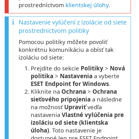
prostredníctvom
klientskej úlohy
.
Nastavenie vylúčení z izolácie od siete
prostredníctvom politiky
Pomocou politiky môžete povoliť
konkrétnu komunikáciu a obísť tak
izoláciu od siete:
1.
Prejdite do sekcie
Politiky
>
Nová
politika
>
Nastavenia
a vyberte
ESET Endpoint for Windows
.
2.
Kliknite na
Ochrana
>
Ochrana
sieťového pripojenia
a následne
na možnosť
Upraviť
vedľa
nastavenia
Vlastné vylúčenia pre
izoláciu od siete (klientska
úloha)
. Toto nastavenie je
dostupné len pre ESET Endpoint