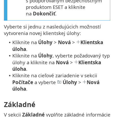
s podporovaným bezpečnostným
produktom ESET a kliknite
na
Dokončiť
.
Vyberte si jednu z nasledujúcich možností
vytvorenia novej klientskej úlohy:
Kliknite na
Úlohy
>
Nová
>
Klientska
•
úloha
.
Kliknite na
Úlohy
, vyberte požadovaný typ
•
úlohy a kliknite na
Nová
>
Klientska
úloha
.
Kliknite na cieľové zariadenie v sekcii
•
Počítače
a vyberte
Úlohy
>
Nová
úloha
.
Základné
V sekcii
Základné
vyplňte základné informácie