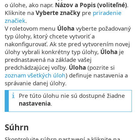
o úlohe, ako napr.
Názov a Popis (voliteľné)
.
Kliknite na
Vyberte značky
pre
priradenie
značiek
.
V roletovom menu
Úloha
vyberte požadovaný
typ úlohy, ktorý chcete vytvoriť a
nakonfigurovať. Ak ste pred vytvorením novej
úlohy vybrali konkrétny typ úlohy,
Úloha
je
prednastavená na základe vašej
predchádzajúcej voľby.
Úloha
(pozrite si
zoznam všetkých úloh
) definuje nastavenia a
správanie danej úlohy.
Pre túto úlohu nie sú dostupné žiadne
nastavenia
.
Súhrn
Skontrolujte súhrn nastavení a kliknite na