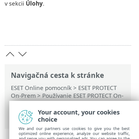
v sekcii
Úlohy
.
Navigačná cesta k stránke
ESET Online pomocník
>
ESET PROTECT
On-Prem
>
Používanie ESET PROTECT On-
Prem
>
Hlavné menu ESET PROTECT On-
Prem
>
Úlohy
>
Klientske úlohy
> Izolovať
Your account, your cookies
počítač od siete
choice
We and our partners use cookies to give you the best
optimized online experience, analyze our website traffic,
and serve you with personalized ads. You can agree to the