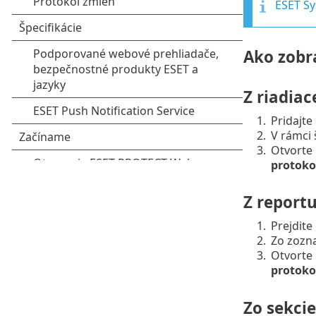
ESET Sy
Ako zobr
Z riadia
1.
Pridajte
2.
V rámci
3.
Otvorte 
protoko
Z report
1.
Prejdite
2.
Zo zozn
3.
Otvorte 
protoko
Zo sekcie