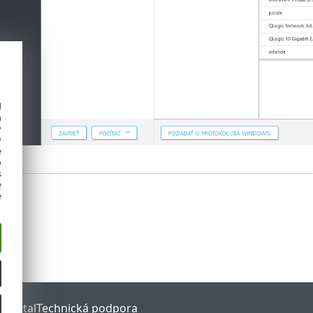
d
h
y
y
e
o
s
e
e
 Portal
Technická podpora