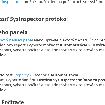
sInspector
je možné spúšťať len na počítačoch so systém
aziť SysInspector protokol
ceho panela
nový riadiaci panel
alebo upravte niektorý z existujúcich re
 šablóny reportu vyberte možnosť
Automatizácia
>
Históri
report, vyberte počítač a následne vyberte z roletového 
lov
.
u
 do časti
Reporty
> kategória
Automatizácia
.
amu vyberte šablónu
História SysInspector snímok za pos
report, vyberte počítač a následne vyberte z roletového 
lov
.
 Počítače