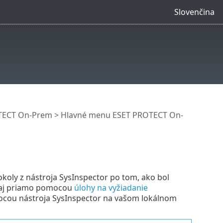
Slovenčina
OTECT On-Prem
>
Hlavné menu ESET PROTECT On-
oly z nástroja SysInspector po tom, ako bol
ť aj priamo pomocou
úlohy na vyžiadanie
ocou nástroja SysInspector na vašom lokálnom