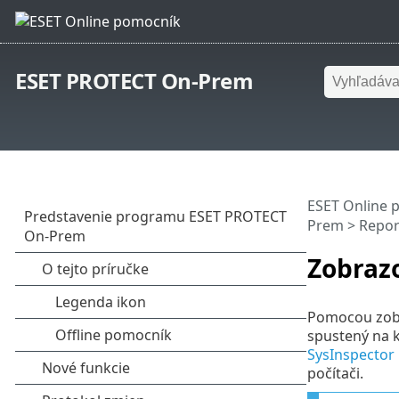
ESET PROTECT On-Prem
ESET Online 
Prem
>
Repor
Zobrazo
Pomocou zobra
spustený na k
SysInspector
počítači.