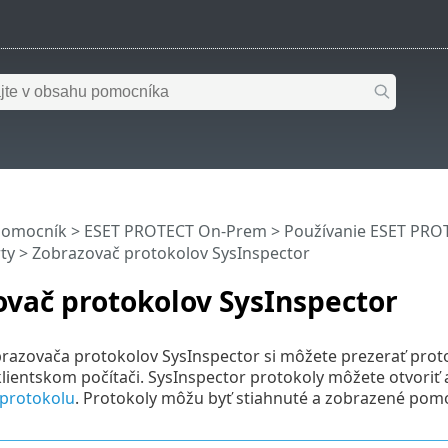
pomocník
>
ESET PROTECT On-Prem
>
Používanie ESET PR
ty
> Zobrazovač protokolov SysInspector
vač protokolov SysInspector
zovača protokolov SysInspector si môžete prezerať protok
lientskom počítači. SysInspector protokoly môžete otvori
 protokolu
. Protokoly môžu byť stiahnuté a zobrazené pom