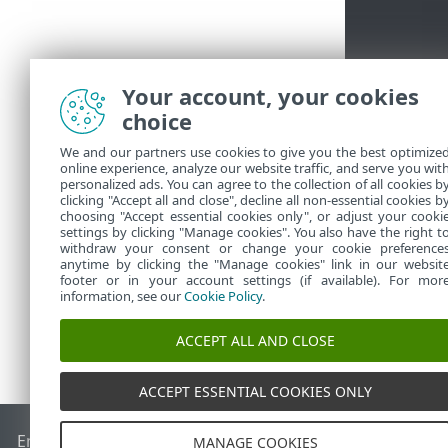
Your account, your cookies
choice
We and our partners use cookies to give you the best optimize
online experience, analyze our website traffic, and serve you wit
personalized ads. You can agree to the collection of all cookies b
clicking "Accept all and close", decline all non-essential cookies b
choosing "Accept essential cookies only", or adjust your cooki
settings by clicking "Manage cookies". You also have the right t
withdraw your consent or change your cookie preference
anytime by clicking the "Manage cookies" link in our websit
footer or in your account settings (if available). For mor
information, see our
Cookie Policy
.
ACCEPT ALL AND CLOSE
ACCEPT ESSENTIAL COOKIES ONLY
End of Life
Databáza znalostí ESET
ESET Fórum
ESET Status
MANAGE COOKIES