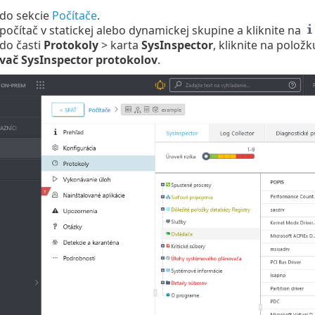
 do sekcie
Počítače
.
počítač v statickej alebo dynamickej skupine a kliknite na
 do časti
Protokoly
> karta
SysInspector
, kliknite na polo
vač SysInspector protokolov
.