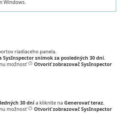
om Windows.
portov riadiaceho panela.
a SysInspector snímok za posledných 30 dní
.
menu možnosť
Otvoriť zobrazovač SysInspector
ledných 30 dní
a kliknite na
Generovať teraz
.
menu možnosť
Otvoriť zobrazovač SysInspector