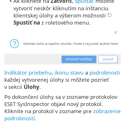
Ak kliknete na
Zatvoriť
,
spúšťač
môžete
•
vytvoriť neskôr kliknutím na inštanciu
klientskej úlohy a výberom možnosti
Spustiť na
z roletového menu.
Indikátor priebehu
,
ikonu stavu
a
podrobnosti
každej vytvorenej úlohy si môžete pozrieť
v sekcii
Úlohy
.
Po dokončení úlohy sa v zozname protokolov
ESET SysInspector objaví nový protokol.
Kliknite na protokol v zozname pre
zobrazenie
podrobností
.