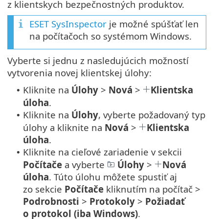
z klientskych bezpečnostných produktov.
ESET SysInspector
je možné spúšťať len
na počítačoch so systémom Windows.
Vyberte si jednu z nasledujúcich možností
vytvorenia novej klientskej úlohy:
Kliknite na
Úlohy
>
Nová
>
Klientska
•
úloha
.
Kliknite na
Úlohy
, vyberte požadovaný typ
•
úlohy a kliknite na
Nová
>
Klientska
úloha
.
Kliknite na cieľové zariadenie v sekcii
•
Počítače
a vyberte
Úlohy
>
Nová
úloha
. Túto úlohu môžete spustiť aj
zo sekcie
Počítače
kliknutím na počítač >
Podrobnosti
>
Protokoly
>
Požiadať
o protokol (iba Windows)
.