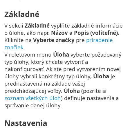
Základné
V sekcii
Základné
vyplňte základné informácie
o úlohe, ako napr.
Názov a Popis (voliteľné)
.
Kliknite na
Vyberte značky
pre
priradenie
značiek
.
V roletovom menu
Úloha
vyberte požadovaný
typ úlohy, ktorý chcete vytvoriť a
nakonfigurovať. Ak ste pred vytvorením novej
úlohy vybrali konkrétny typ úlohy,
Úloha
je
prednastavená na základe vašej
predchádzajúcej voľby.
Úloha
(pozrite si
zoznam všetkých úloh
) definuje nastavenia a
správanie danej úlohy.
Nastavenia