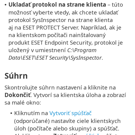
Ukladať protokol na strane klienta
– túto
•
možnosť vyberte vtedy, ak chcete ukladať
protokol SysInspector na strane klienta
aj na ESET PROTECT Server. Napríklad, ak je
na klientskom počítači nainštalovaný
produkt ESET Endpoint Security, protokol je
uložený v umiestnení
C:\Program
Data\ESET\ESET Security\SysInspector
.
Súhrn
Skontrolujte súhrn nastavení a kliknite na
Dokončiť
. Vytvorí sa klientska úloha a zobrazí
sa malé okno:
Kliknutím na
Vytvoriť spúšťač
•
(odporúčané) nastavíte ciele klientskych
úloh (počítače alebo skupiny) a spúšťač.