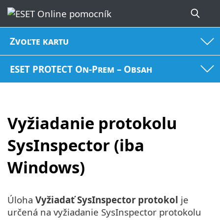
Zvoľte kartu
ESET PROTECT On-Prem – Obsah
Vyžiadanie protokolu
SysInspector (iba
Windows)
Úloha
Vyžiadať SysInspector protokol
je
určená na vyžiadanie SysInspector protokolu