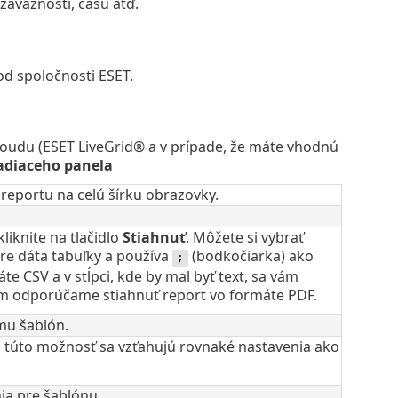
závažnosti, času atď.
od spoločnosti ESET.
loudu (ESET LiveGrid® a v prípade, že máte vhodnú
iadiaceho panela
reportu na celú šírku obrazovky.
liknite na tlačidlo
Stiahnuť
. Môžete si vybrať
pre dáta tabuľky a používa
(bodkočiarka) ako
;
te CSV a v stĺpci, kde by mal byť text, sa vám
vám odporúčame stiahnuť report vo formáte PDF.
mu šablón.
a túto možnosť sa vzťahujú rovnaké nastavenia ako
ia pre šablónu.