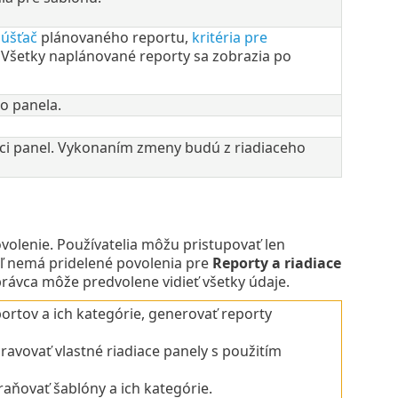
úšťač
plánovaného reportu,
kritéria pre
 Všetky naplánované reporty sa zobrazia po
o panela.
aci panel. Vykonaním zmeny budú z riadiaceho
volenie. Používatelia môžu pristupovať len
eľ nemá pridelené povolenia pre
Reporty a riadiace
právca môže predvolene vidieť všetky údaje.
ortov a ich kategórie, generovať reporty
avovať vlastné riadiace panely s použitím
aňovať šablóny a ich kategórie.