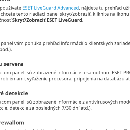
 používate
ESET LiveGuard Advanced
, nájdete tu prehľad u
chcete tento riadiaci panel skryť/zobraziť, kliknite na iko
žnosť
Skryť/Zobraziť ESET LiveGuard
.
i panel vám ponúka prehľad informácií o klientskych zariade
pod.).
u servera
acom paneli sú zobrazené informácie o samotnom ESET PROT
problémami, vyťaženie procesora, pripojenia na databázu atď
vé detekcie
iacom paneli sú zobrazené informácie z antivírusových mo
cie, detekcie za posledných 7/30 dní atď.).
irewallom