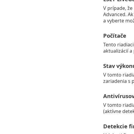
V prípade, že
Advanced. Ak 
a vyberte mo
Počítače
Tento riadiac
aktualizácií a 
Stav výkon
V tomto riadi
zariadenia s 
Antivíruso
V tomto riad
(aktívne detek
Detekcie f