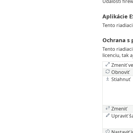
Udalosti fire
Aplikácie E
Tento riadiac
Ochrana s 
Tento riadiac
licenciu, tak a
Zmeniť ve
Obnoviť
Stiahnuť
Zmeniť
Upraviť š
Nastaviť i