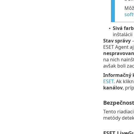
Môže
soft
Sivá far
•
inštaláci
Stav správy
–
ESET Agent a
nespravova
na nich nainš
avšak boli za
Informačný 
ESET
. Ak kli
kanálov
, pr
Bezpečnost
Tento riadiac
metódy detekc
ESET LiveG