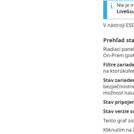
Nie je 
LiveGu
V nástroji E
Prehľad st
Riadiaci pane
On-Prem (poký
Filtre zariad
na ktorúkoľve
Stav zariade
bezpečnostné
možnosť nasad
Stav pripoje
Stav verzie s
Tento graf zo
Kliknutím na 