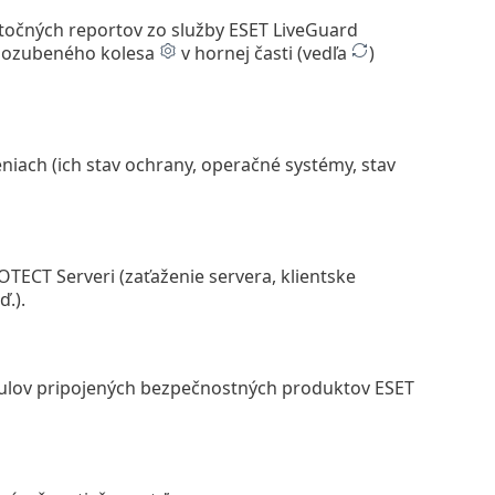
žitočných reportov zo služby ESET LiveGuard
nu ozubeného kolesa
v hornej časti (vedľa
)
niach (ich stav ochrany, operačné systémy, stav
ECT Serveri (zaťaženie servera, klientske
.).
dulov pripojených bezpečnostných produktov ESET