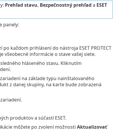
ly:
Prehľad stavu
,
Bezpečnostný prehľad
a
ESET
e panely:
razí po každom prihlásení do nástroja ESET PROTECT
e všeobecné informácie o stave vašej siete.
sledného hláseného stavu. Kliknutím
dení.
zariadení na základe typu nainštalovaného
ukt z danej skupiny, na karte bude zobrazená
zariadení.
ých produktov a súčastí ESET.
plikácie môžete po zvolení možnosti
Aktualizovať