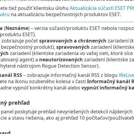
te tiež použiť klientsku úlohu
Aktualizácia súčastí ESET P
véru
na aktualizáciu bezpečnostných produktov ESET.
ba
(
Neznáme
) – verzia súčasti/produktu ESET nebola rozpoz
i produktu ESET).
 zobrazuje počet
spravovaných a chránených
zariadení (k
j bezpečnostný produkt),
spravovaných
zariadení (klientske
ných
zariadení (klientske zariadenia vo vašej sieti, ktoré s
talovaný agent) a
neautorizovaných
zariadení (klientske 
chytené nástrojom Rogue Detection Sensor).
kanál RSS
– zobrazuje informačný kanál RSS z blogu
WeLive
knete na ikonu ozubeného kolesa v časti
Informačný kanál 
ípadne vypnúť konkrétny kanál alebo
vypnúť informačný ka
ný prehľad
i panel poskytuje prehľad nevyriešených detekcií nájdených 
ie a stavu riešenia, ako aj prehľad 10 počítačov/používateľ
uard