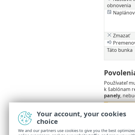
obnovenia
Naplánov
Zmazať
Premeno
Táto bunka
Povoleni
Používateľ mu
k šablónam r
panely
, nebu
Pov
•
Your account, your cookies
na 
Pov
choice
•
dos
We and our partners use cookies to give you the best optimize
Pov
•