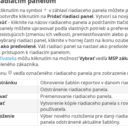
riadiacim panelom
kliknutím na symbol
v záhlaví riadiaceho panela môžete p
potvrďte kliknutím na
Pridať riadiaci panel
. Vytvorí sa nov
núť
– kliknite na názov riadiaceho panela a podržaním tlači
panely môžete upravovať podľa vlastných potrieb a preferen
existujúcich (zmenou ich veľkosti, premiestňovaním alebo 
ybraný riadiaci panel, kliknite v hornej časti na ikonu ozu
 ako predvolené
. Váš riadiaci panel sa nastaví ako predvo
s prístupom k riadiacim panelom.
ívatelia
môžu kliknutím na možnosť
Vybrať
vedľa
MSP zák
oleného zákazníka.
konu
vedľa označeného riadiaceho panela pre zobrazenie 
stránku
Obnovenie šablón reportov v danom ria
Odstránenie riadiaceho panela.
vať
Premenovanie riadiaceho panela.
ať
Vytvorenie kópie riadiaceho panela s r
používateľa.
oženie
Výber nového rozloženia pre daný riadi
panela odstránené aktuálne šablóny.