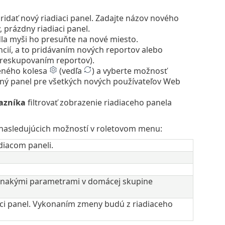
ridať nový riadiaci panel. Zadajte názov nového
ý, prázdny riadiaci panel.
dla myši ho presuňte na nové miesto.
cií, a to pridávaním nových reportov alebo
preskupovaním reportov).
beného kolesa
(vedľa
) a vyberte možnosť
lený panel pre všetkých nových používateľov Web
azníka
filtrovať zobrazenie riadiaceho panela
nasledujúcich možností v roletovom menu:
diacom paneli.
ovnakými parametrami v domácej skupine
aci panel. Vykonaním zmeny budú z riadiaceho