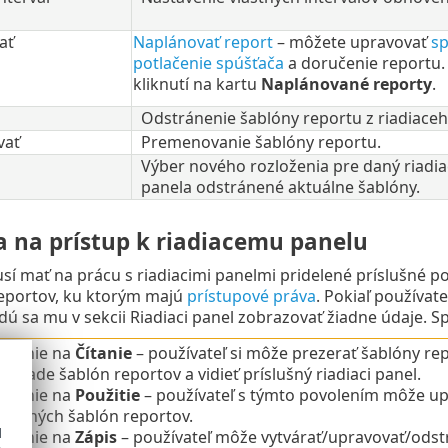
ať
Naplánovať report
– môžete upravovať
sp
potlačenie spúšťača
a doručenie reportu.
kliknutí na kartu
Naplánované reporty
.
Odstránenie šablóny reportu z riadiaceh
vať
Premenovanie šablóny reportu.
Výber nového rozloženia pre daný riadi
panela odstránené aktuálne šablóny.
a na prístup k riadiacemu panelu
sí mať na prácu s riadiacimi panelmi pridelené príslušné po
eportov, ku ktorým majú
prístupové práva
. Pokiaľ používat
dú sa mu v sekcii Riadiaci panel zobrazovať žiadne údaje. S
olenie na
Čítanie
– používateľ si môže prezerať šablóny rep
základe šablón reportov a vidieť príslušný riadiaci panel.
olenie na
Použitie
– používateľ s týmto povolením môže upr
tupných šablón reportov.
d
olenie na
Zápis
– používateľ môže vytvárať/upravovať/odstr