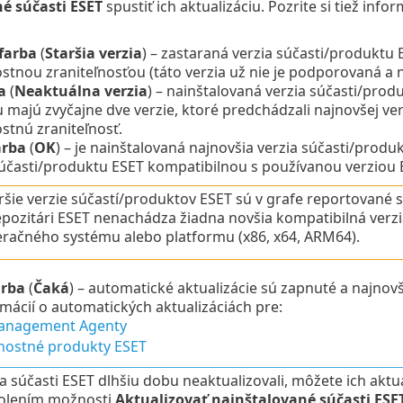
é súčasti ESET
spustiť ich aktualizáciu. Pozrite si tiež info
farba
(
Staršia verzia
) – zastaraná verzia súčasti/produktu 
tnou zraniteľnosťou (táto verzia už nie je podporovaná a ni
a
(
Neaktuálna verzia
) – nainštalovaná verzia súčasti/prod
u majú zvyčajne dve verzie, ktoré predchádzali najnovšej v
stnú zraniteľnosť.
arba
(
OK
) – je nainštalovaná najnovšia verzia súčasti/prod
súčasti/produktu ESET kompatibilnou s používanou verzio
ršie verzie súčastí/produktov ESET sú v grafe reportované
epozitári ESET nenachádza žiadna novšia kompatibilná verz
račného systému alebo platformu (x86, x64, ARM64).
arba
(
Čaká
) – automatické aktualizácie sú zapnuté a najnovši
rmácií o automatických aktualizáciách pre:
anagement Agenty
nostné produkty ESET
a súčasti ESET dlhšiu dobu neaktualizovali, môžete ich akt
volením možnosti
Aktualizovať nainštalované súčasti ESE