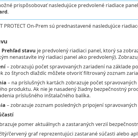
možné prispôsobovať nasledujúce predvolené riadiace pane
ard
.
SET PROTECT On-Prem sú prednastavené nasledujúce riadiac
avu
l
Prehľad stavu
je predvolený riadiaci panel, ktorý sa zob
m nenastavíte iný riadiaci panel ako predvolený). Zobrazuj
ení
– zobrazujú počet spravovaných zariadení na základe po
k zo štyroch dlaždíc môžete otvoriť filtrovaný zoznam zaria
nia
– na príslušných kartách zobrazuje počet spravovaných 
ho produktu. Ak nie je nasadený žiadny bezpečnostný prod
enia príslušného inštalačného balíka.
nia
– zobrazuje zoznam posledných pripojení spravovaných 
účastí
brazuje pomer aktuálnych a zastaraných verzií bezpečnostn
žltý/červený graf reprezentujúci zastarané súčasti alebo a