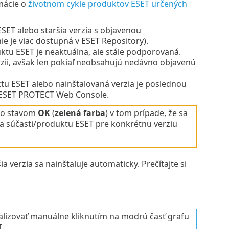
rmácie o
životnom cykle produktov ESET určených
ESET alebo staršia verzia s objavenou
e je viac dostupná v ESET Repository).
uktu ESET je neaktuálna, ale stále podporovaná.
erzii, avšak len pokiaľ neobsahujú nedávno objavenú
uktu ESET alebo nainštalovaná verzia je poslednou
u ESET PROTECT Web Console.
 so stavom
OK
(
zelená farba
) v tom prípade, že sa
ia súčasti/produktu ESET pre konkrétnu verziu
a verzia sa nainštaluje automaticky. Prečítajte si
ualizovať manuálne kliknutím na modrú časť grafu
T
.