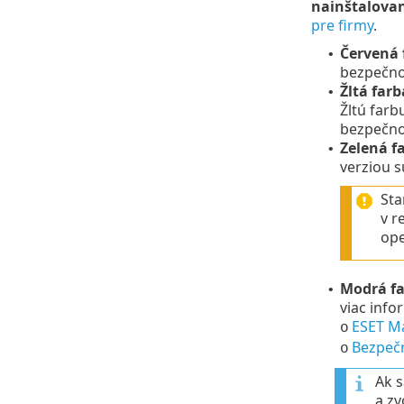
nainštalovan
pre firmy
.
Červená 
•
bezpečnos
Žltá farb
•
Žltú farb
bezpečno
Zelená f
•
verziou 
Sta
v r
ope
Modrá f
•
viac info
ESET M
o
Bezpeč
o
Ak s
a z