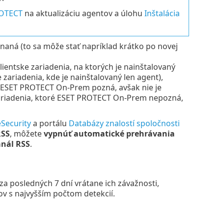
ROTECT
na aktualizáciu agentov a úlohu
Inštalácia
naná (to sa môže stať napríklad krátko po novej
lientske zariadenia, na ktorých je nainštalovaný
 zariadenia, kde je nainštalovaný len agent),
íce ESET PROTECT On-Prem pozná, avšak nie je
zariadenia, ktoré ESET PROTECT On-Prem nepozná,
Security
a portálu
Databázy znalostí spoločnosti
RSS
, môžete
vypnúť automatické prehrávania
nál RSS
.
za posledných 7 dní vrátane ich závažnosti,
ov s najvyšším počtom detekcií.