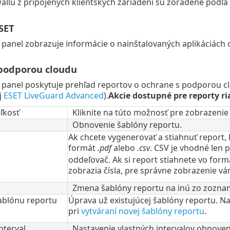
wallu z pripojených klientskych zariadení sú zoradené podľa 
SET
i panel zobrazuje informácie o nainštalovaných aplikáciách 
podporou cloudu
i panel poskytuje prehľad reportov o ochrane s podporou c
j
ESET LiveGuard Advanced
).
Akcie dostupné pre reporty r
ľkosť
Kliknite na túto možnosť pre zobrazenie 
Obnovenie šablóny reportu.
Ak chcete vygenerovať a stiahnuť report, k
formát
.pdf
alebo
.csv
. CSV je vhodné len 
oddeľovač. Ak si report stiahnete vo formá
zobrazia čísla, pre správne zobrazenie 
Zmena šablóny reportu na inú zo zozna
ablónu reportu
Úprava už existujúcej šablóny reportu. N
pri
vytváraní novej šablóny reportu
.
nterval
Nastavenie vlastných intervalov obnoven