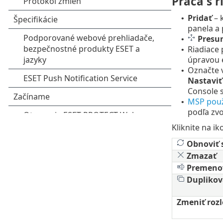
Práca s 
Pridať
– 
•
panela a 
Presu
•
Riadiace 
•
úpravou 
Označte v
•
Nastaviť
Console 
MSP použ
•
podľa zv
Kliknite na i
Obnoviť 
Zmazať
Premeno
Duplikov
Zmeniť rozl