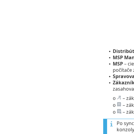
Distribú
•
MSP Man
•
MSP
– ci
•
počítače 
Spravov
•
Zákazní
•
zasahova
– zák
o
– zá
o
– zá
o
Po sync
konzoly