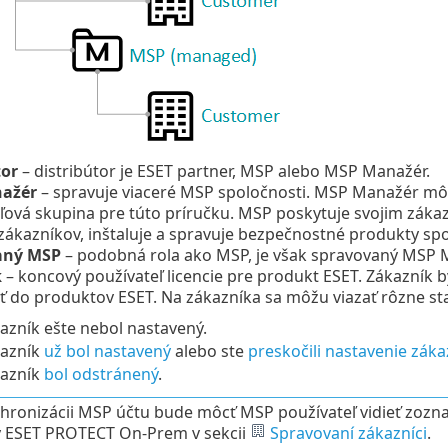
tor
– distribútor je ESET partner, MSP alebo MSP Manažér.
ažér
– spravuje viaceré MSP spoločnosti. MSP Manažér môž
eľová skupina pre túto príručku. MSP poskytuje svojim záka
zákazníkov, inštaluje a spravuje bezpečnostné produkty spo
aný MSP
– podobná rola ako MSP, je však spravovaný MSP
k
– koncový používateľ licencie pre produkt ESET. Zákazník
ť do produktov ESET. Na zákazníka sa môžu viazať rôzne st
azník ešte nebol nastavený.
kazník
už bol nastavený
alebo ste
preskočili nastavenie záka
kazník
bol odstránený
.
hronizácii MSP účtu bude môcť MSP používateľ vidieť zo
 ESET PROTECT On-Prem v sekcii
Spravovaní zákazníci
.