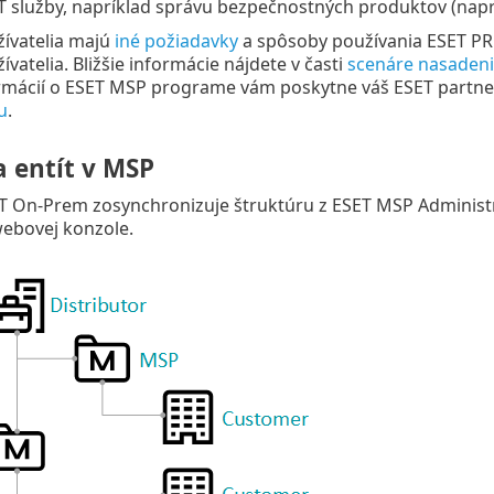
 služby, napríklad správu bezpečnostných produktov (napr.
ívatelia majú
iné požiadavky
a spôsoby používania ESET PR
vatelia. Bližšie informácie nájdete v časti
scenáre nasadeni
ormácií o ESET MSP programe vám poskytne váš ESET partner
u
.
a entít v MSP
 On-Prem zosynchronizuje štruktúru z ESET MSP Administ
ebovej konzole.