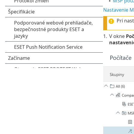
MSP použ
•
Nastavenie M
Pri nas
1.
V okne
Poč
nastaveni