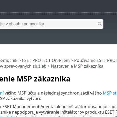
pomocník
>
ESET PROTECT On-Prem
>
Používanie ESET PR
ov spravovaných služieb
> Nastavenie MSP zákazníka
enie MSP zákazníka
ní
vášho MSP účtu a následnej synchronizácii vášho
MSP s
P zákazníka vytvorí:
o ESET Management Agenta alebo inštalátor obsahujúci age
níka nepodporuje vytváranie inštalátorov produktu ESET Fu