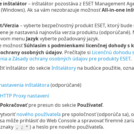
e inštalátor
– inštalátor pozostáva z ESET Management Ag
y (Windows). Ak sa vám nezobrazuje možnosť
All-in-one inš
t/Verzia
– vyberte bezpečnostný produkt ESET, ktorý bude
ene je nastavená najnovšia verzia produktu (odporúčané). Mô
tovom menu
Jazyk
vyberte požadovaný jazyk.
e možnosť
Súhlasím s podmienkami licenčnej dohody s 
 ochrany osobných údajov
. Prečítajte si
Licenčnú dohodu 
nia a Zásady ochrany osobných údajov pre produkty ESET
.
žiť inštalátor do sekcie
Inštalátory
na budúce použitie, ozn
nastavenia inštalátora
(odporúčané)
 HTTP Proxy nastavení
Pokračovať
pre presun do sekcie
Používateľ
.
vytvoriť
nového používateľa
pre spoločnosť (odporúča sa),
 sa môže prihlásiť do Web Console a spravovať firemné zari
 znaky
) a heslo pre nového používateľa.
, ; "