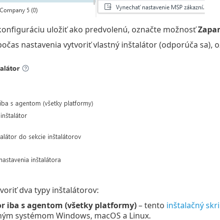
konfiguráciu uložiť ako predvolenú, označte možnosť
Zapa
počas nastavenia vytvoriť vlastný inštalátor (odporúča sa)
oriť dva typy inštalátorov:
or iba s agentom (všetky platformy)
– tento
inštalačný skr
ným systémom Windows, macOS a Linux.