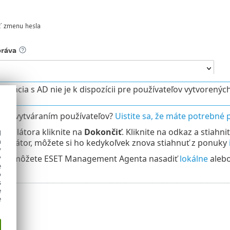
nizácia s AD nie je k dispozícii pre používateľov vytvorený
y s vytváraním používateľov?
Uistite sa, že máte potrebné 
inštalátora kliknite na
Dokončiť
. Kliknite na odkaz a stiahni
d
h
ť inštalátor, môžete si ho kedykoľvek znova stiahnuť z ponuky
y
i, ako môžete ESET Management Agenta nasadiť
lokálne
aleb
y
e
o
s
e
e