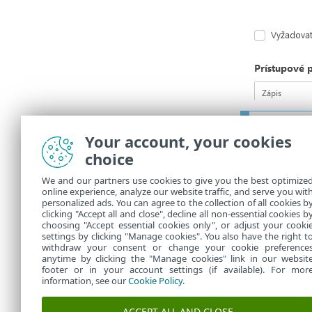
Synchro
Your account, your cookies
choice
Máte problém
Pre prípravu 
We and our partners use cookies to give you the best optimize
online experience, analyze our website traffic, and serve you wit
zvolili uloži
personalized ads. You can agree to the collection of all cookies b
Prečítajte s
clicking "Accept all and close", decline all non-essential cookies b
choosing "Accept essential cookies only", or adjust your cooki
settings by clicking "Manage cookies". You also have the right t
withdraw your consent or change your cookie preference
anytime by clicking the "Manage cookies" link in our websit
footer or in your account settings (if available). For mor
information, see our
Cookie Policy
.
ACCEPT ALL AND CLOSE