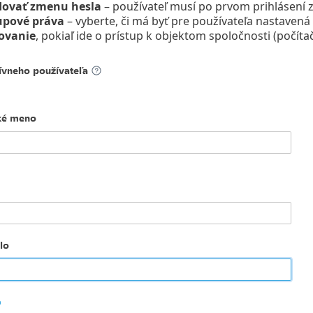
dovať zmenu hesla
– používateľ musí po prvom prihlásení z
upové práva
– vyberte, či má byť pre používateľa nastaven
ovanie
, pokiaľ ide o prístup k objektom spoločnosti (počítače