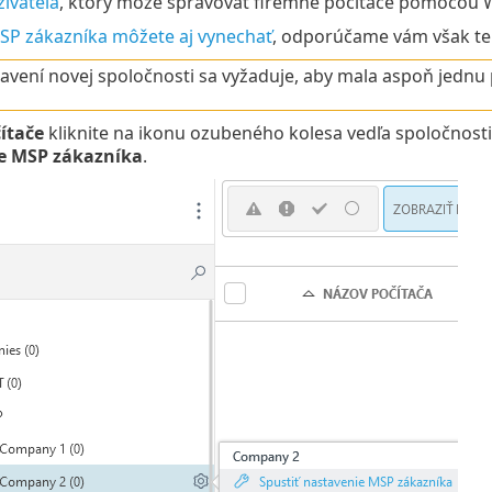
ívateľa
, ktorý môže spravovať firemné počítače pomocou 
SP zákazníka môžete aj vynechať
, odporúčame vám však te
tavení novej spoločnosti sa vyžaduje, aby mala aspoň jednu
ítače
kliknite na ikonu ozubeného kolesa vedľa spoločnosti
e MSP zákazníka
.