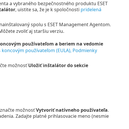
enta a vybraného bezpečnostného produktu ESET
talátor
, uistite sa, že je k spoločnosti
pridelená
 nainštalovaný spolu s ESET Management Agentom.
žete zvoliť aj staršiu verziu.
koncovým používateľom a beriem na vedomie
s koncovým používateľom (EULA), Podmienky
ačte možnosť
Uložiť inštalátor do sekcie
 označte možnosť
Vytvoriť natívneho používateľa
.
adenia. Zadajte platné prihlasovacie meno (nesmie