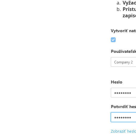
a.
Vyža
b.
Príst
zapis