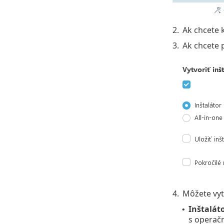
2.
Ak chcete 
3.
Ak chcete 
4.
Môžete vytv
Inštalát
•
s operač