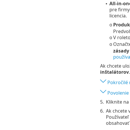
All-in-on
•
pre firm
licencia.
Produk
o
Predvol
V role
o
Označt
o
zásady
používa
Ak chcete ulo
inštalátorov
.
Pokročilé 
Povolenie
5.
Kliknite na
6.
Ak chcete 
Používateľ
obsahovať