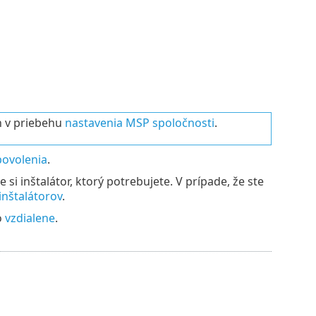
ch v priebehu
nastavenia MSP spoločnosti
.
povolenia
.
te si inštalátor, ktorý potrebujete. V prípade, že ste
inštalátorov
.
o
vzdialene
.