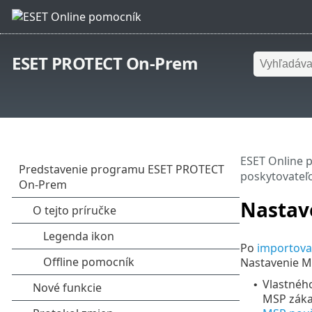
ESET PROTECT On-Prem
ESET Online 
poskytovateľ
Nastav
Po
importova
Nastavenie MS
Vlastnéh
•
MSP zákaz