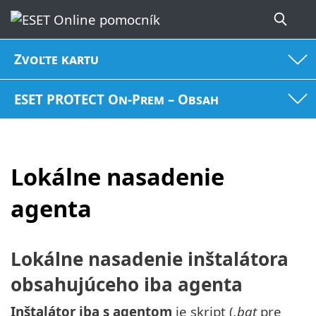
Zvoľte kartu
ESET PROTECT On-Prem – Obsah
Lokálne nasadenie
agenta
Lokálne nasadenie inštalátora
obsahujúceho iba agenta
Inštalátor iba s agentom
je skript (
.bat
pre