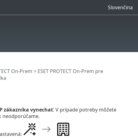
Slovenčina
OTECT On-Prem
>
ESET PROTECT On-Prem pre
íka
P zákazníka vynechať
. V prípade potreby môžete
ak neodporúčame.
nastavená: