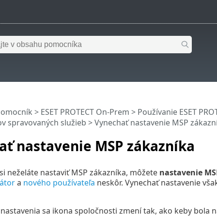
pomocník
>
ESET PROTECT On-Prem
>
Používanie ESET PR
ov spravovaných služieb
> Vynechať nastavenie MSP zákazn
ať nastavenie MSP zákazníka
 si neželáte nastaviť MSP zákazníka, môžete
nastavenie MS
látor
a
nového používateľa
neskôr. Vynechať nastavenie vš
nastavenia sa ikona spoločnosti zmení tak, ako keby bola 