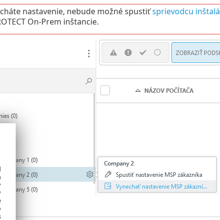
cháte nastavenie, nebude možné spustiť
sprievodcu inštal
ROTECT On-Prem inštancie.
d
h
y
y
e
o
s