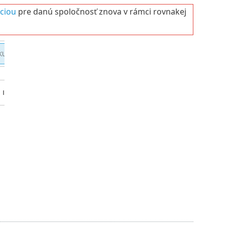
áciou
pre danú spoločnosť znova v rámci rovnakej