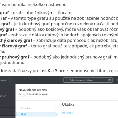
f
vám ponúka niekoľko nastavení:
graf
– graf s obdĺžnikovými stĺpcami.
raf
– v tomto type grafu sú použité na zobrazenie hodnôt 
 graf
– je to kruhový graf proporčne rozdelený na časti pod
vý graf
– podobný ako koláčový, môže však obsahovať rôzne
graf
– zobrazuje dáta v dátových bodoch spojených rovnými
hý čiarový graf
– zobrazuje dáta pomocou čiar, nezobrazu
 čiarový graf
– tento graf použite v prípade, ak potrebuje
mi.
 pruhový graf
– podobný ako jednoduchý pruhový graf, mô
jednotkami.
dne zadať názvy pre osi
X
a
Y
pre zjednodušenie čítania graf