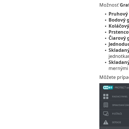
Možnosť
Gra
Pruhový 
•
Bodový g
•
Koláčový
•
Prstenco
•
Čiarový 
•
Jednoduc
•
Skladaný
•
jednotka
Skladaný
•
mernými 
Môžete prípa