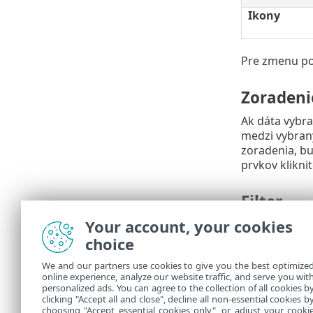
Ikony
Pre zmenu por
Zoradeni
Ak dáta vybra
medzi vybran
zoradenia, b
prvkov klikni
Filter
Your account, your cookies
Nastavte metó
tak, aké dáta
choice
We and our partners use cookies to give you the best optimize
Súhrn
online experience, analyze our website traffic, and serve you wit
personalized ads. You can agree to the collection of all cookies b
V sekcii
Súhr
clicking "Accept all and close", decline all non-essential cookies b
choosing "Accept essential cookies only", or adjust your cooki