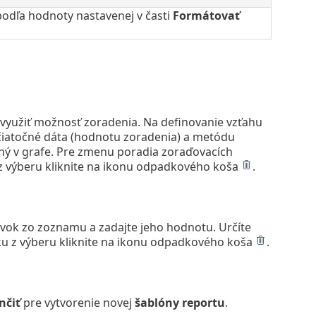
podľa hodnoty nastavenej v časti
Formátovať
yužiť možnosť zoradenia. Na definovanie vzťahu
čiatočné dáta (hodnotu zoradenia) a metódu
ený v grafe. Pre zmenu poradia zoraďovacích
z výberu kliknite na ikonu odpadkového koša
.
 prvok zo zoznamu a zadajte jeho hodnotu. Určíte
ku z výberu kliknite na ikonu odpadkového koša
.
nčiť
pre vytvorenie novej
šablóny reportu
.