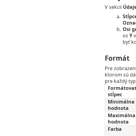
V sekcii
Údaj
a.
Stĺpc
Ozna
b.
Osi g
os
Y
v
byť k
Formát
Pre zobrazen
ktorom sú dát
pre každý typ
Formátova
stĺpec
Minimálna
hodnota
Maximálna
hodnota
Farba