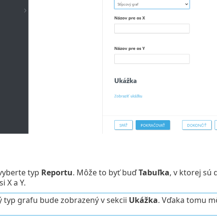
vyberte typ
Reportu
. Môže to byť buď
Tabuľka
, v ktorej sú
i X a Y.
 typ grafu bude zobrazený v sekcii
Ukážka
. Vďaka tomu mô