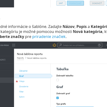
é
dné informácie o šablóne. Zadajte
Názov
,
Popis
a
Kategór
ú kategóriu je možné pomocou možnosti
Nová kategória
, 
berte značky
pre
priradenie značiek
.