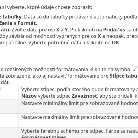
e
si vyberte, ktoré údaje chcete zobraziť:
e tabuľky
: Dáta sú do tabuľky pridávané automaticky podľa
čenie
a
Formát
.
rafu
: Zvoľte dáta pre osi
X
a
Y
. Po kliknutí na
Pridať os
sa ot
ždy závisia od možností vybraných pre os
X
a naopak, preto
ompatibilné. Vyberte potrebné dáta a kliknite na
OK
.
ie rozšírených možností formátovania kliknite na symbol
a zobrazené, ako aj nastaviť formátovanie pre
Stĺpce tabu
 dát.
ť
Vyberte stĺpec, podľa ktorého bude formátovaný ak
Názov
vyberte stĺpec
Závažnosť
, aby ste pridali 
Nastavte minimálny limit pre zobrazované hodnot
Nastavte maximálny limit pre zobrazované hodnot
Vyberte farebnú schému pre stĺpec. Farba sa nast
Formátovať stĺpec
.