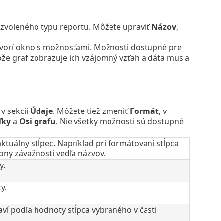
 zvoleného typu reportu. Môžete upraviť
Názov
,
vorí okno s možnosťami. Možnosti dostupné pre
že graf zobrazuje ich vzájomný vzťah a dáta musia
v sekcii
Údaje
. Môžete tiež zmeniť
Formát
, v
ľky
a
Osi grafu
. Nie všetky možnosti sú dostupné
tuálny stĺpec. Napríklad pri formátovaní stĺpca
ikony závažnosti vedľa názvov.
y.
y.
aví podľa hodnoty stĺpca vybraného v časti