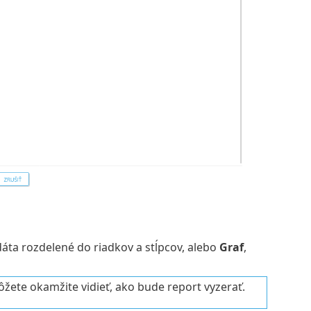
 dáta rozdelené do riadkov a stĺpcov, alebo
Graf
,
žete okamžite vidieť, ako bude report vyzerať.