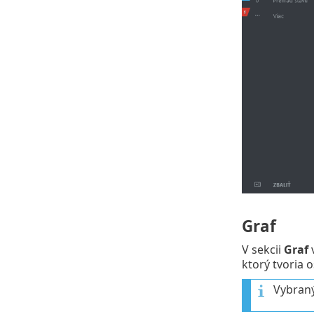
Graf
V sekcii
Graf
ktorý tvoria os
Vybraný