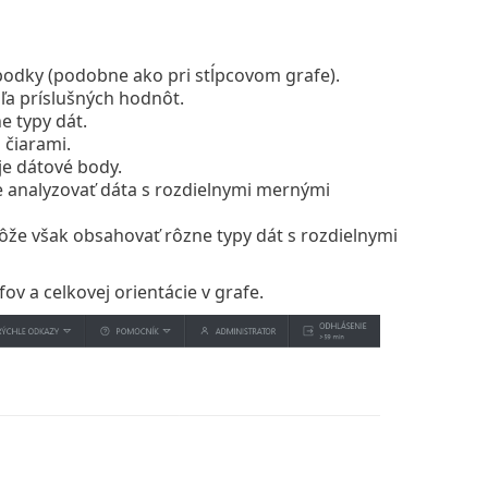
bodky (podobne ako pri stĺpcovom grafe).
ľa príslušných hodnôt.
 typy dát.
 čiarami.
je dátové body.
te analyzovať dáta s rozdielnymi mernými
že však obsahovať rôzne typy dát s rozdielnymi
ov a celkovej orientácie v grafe.