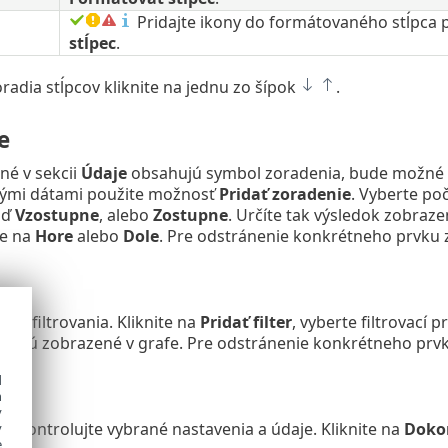
Pridajte ikony do formátovaného stĺpca 
stĺpec
.
adia stĺpcov kliknite na jednu zo šípok
.
e
né v sekcii
Údaje
obsahujú symbol zoradenia, bude možné v
ými dátami použite možnosť
Pridať zoradenie
. Vyberte po
uď
Vzostupne
, alebo
Zostupne
. Určíte tak výsledok zobraz
te na
Hore
alebo
Dole
. Pre odstránenie konkrétneho prvku 
du filtrovania. Kliknite na
Pridať filter
, vyberte filtrovací
 budú zobrazené v grafe. Pre odstránenie konkrétneho prv
d
h
y
n
skontrolujte vybrané nastavenia a údaje. Kliknite na
Doko
y
e