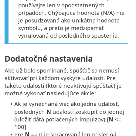
používajte len v opodstatnených
prípadoch. Chýbajúca hodnota (N/A) nie
je posudzovaná ako unikátna hodnota
symbolu, a preto je medzipamäť
vynulovaná od posledného spustenia.
Dodatočné nastavenia
Ako už bolo spomínané, spúšťač sa nemusí
aktivovať pri každom výskyte udalosti. Pre
takéto udalosti (ktoré neaktivujú spúšťač) je
možné vykonať nasledujúce akcie:
Ak je vynechaná viac ako jedna udalosť,
•
posledných
N
udalostí zoskupiť do jednej
(uložiť dáta potlačených impulzov) [
N
<=
100]
Pre
N
== 0 je spracovaná len posledná
•