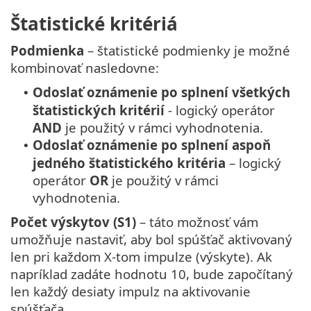
Štatistické kritériá
Podmienka
– štatistické podmienky je možné
kombinovať nasledovne:
Odoslať oznámenie po splnení všetkých
•
štatistických kritérií
- logický operátor
AND
je použitý v rámci vyhodnotenia.
Odoslať oznámenie po splnení aspoň
•
jedného štatistického kritéria
– logický
operátor
OR
je použitý v rámci
vyhodnotenia.
Počet výskytov (S1)
– táto možnosť vám
umožňuje nastaviť, aby bol spúšťač aktivovaný
len pri každom X-tom impulze (výskyte). Ak
napríklad zadáte hodnotu 10, bude započítaný
len každý desiaty impulz na aktivovanie
spúšťača.