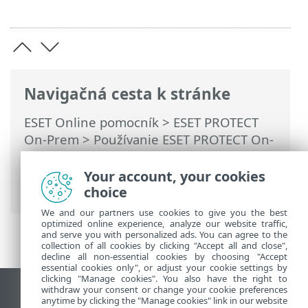
Navigačná cesta k stránke
ESET Online pomocník
>
ESET PROTECT
On-Prem
>
Používanie ESET PROTECT On-
Prem
>
Hlavné menu ESET PROTECT On-
Prem
>
Úlohy
> Pokročilé nastavenia –
Your account, your cookies
Obmedzovanie
choice
We and our partners use cookies to give you the best
optimized online experience, analyze our website traffic,
and serve you with personalized ads. You can agree to the
collection of all cookies by clicking "Accept all and close",
decline all non-essential cookies by choosing "Accept
essential cookies only", or adjust your cookie settings by
clicking "Manage cookies". You also have the right to
withdraw your consent or change your cookie preferences
Zobraziť stránku ako na počítači
anytime by clicking the "Manage cookies" link in our website