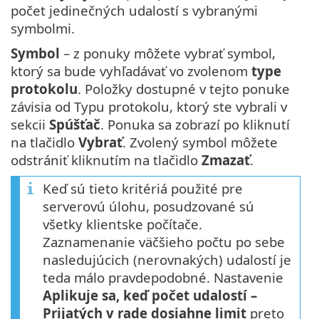
počet jedinečných udalostí s vybranými
symbolmi.
Symbol
– z ponuky môžete vybrať symbol,
ktorý sa bude vyhľadávať vo zvolenom
type
protokolu
. Položky dostupné v tejto ponuke
závisia od Typu protokolu, ktorý ste vybrali v
sekcii
Spúšťač
. Ponuka sa zobrazí po kliknutí
na tlačidlo
Vybrať
. Zvolený symbol môžete
odstrániť kliknutím na tlačidlo
Zmazať
.
Keď sú tieto kritériá použité pre
serverovú úlohu, posudzované sú
všetky klientske počítače.
Zaznamenanie väčšieho počtu po sebe
nasledujúcich (nerovnakých) udalostí je
teda málo pravdepodobné. Nastavenie
Aplikuje sa, keď počet udalostí –
Prijatých v rade dosiahne limit
preto