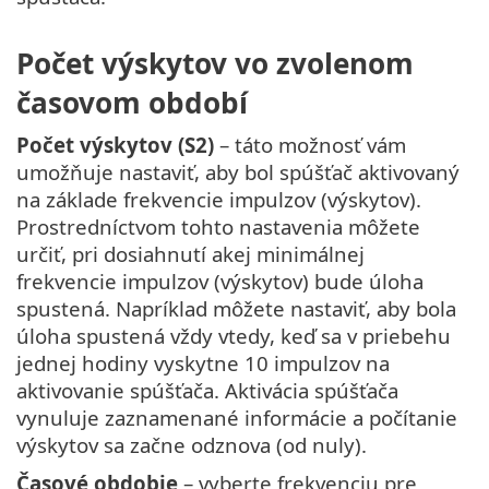
Počet výskytov vo zvolenom
časovom období
Počet výskytov (S2)
– táto možnosť vám
umožňuje nastaviť, aby bol spúšťač aktivovaný
na základe frekvencie impulzov (výskytov).
Prostredníctvom tohto nastavenia môžete
určiť, pri dosiahnutí akej minimálnej
frekvencie impulzov (výskytov) bude úloha
spustená. Napríklad môžete nastaviť, aby bola
úloha spustená vždy vtedy, keď sa v priebehu
jednej hodiny vyskytne 10 impulzov na
aktivovanie spúšťača. Aktivácia spúšťača
vynuluje zaznamenané informácie a počítanie
výskytov sa začne odznova (od nuly).
Časové obdobie
– vyberte frekvenciu pre