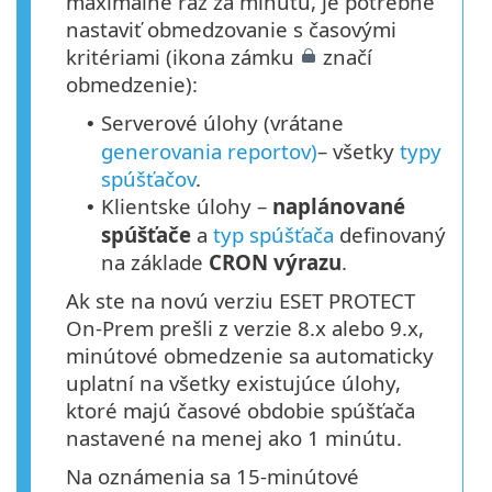
maximálne raz za minútu, je potrebné
nastaviť obmedzovanie s časovými
kritériami (ikona zámku
značí
obmedzenie):
Serverové úlohy (vrátane
•
generovania reportov)
– všetky
typy
spúšťačov
.
Klientske úlohy –
naplánované
•
spúšťače
a
typ spúšťača
definovaný
na základe
CRON výrazu
.
Ak ste na novú verziu ESET PROTECT
On-Prem prešli z verzie 8.x alebo 9.x,
minútové obmedzenie sa automaticky
uplatní na všetky existujúce úlohy,
ktoré majú časové obdobie spúšťača
nastavené na menej ako 1 minútu.
Na oznámenia sa 15‑minútové