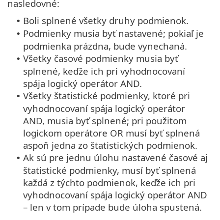
nasledovné:
Boli splnené všetky druhy podmienok.
•
Podmienky musia byť nastavené; pokiaľ je
•
podmienka prázdna, bude vynechaná.
Všetky časové podmienky musia byť
•
splnené, keďže ich pri vyhodnocovaní
spája logický operátor AND.
Všetky štatistické podmienky, ktoré pri
•
vyhodnocovaní spája logický operátor
AND, musia byť splnené; pri použitom
logickom operátore OR musí byť splnená
aspoň jedna zo štatistických podmienok.
Ak sú pre jednu úlohu nastavené časové aj
•
štatistické podmienky, musí byť splnená
každá z týchto podmienok, keďže ich pri
vyhodnocovaní spája logický operátor AND
– len v tom prípade bude úloha spustená.