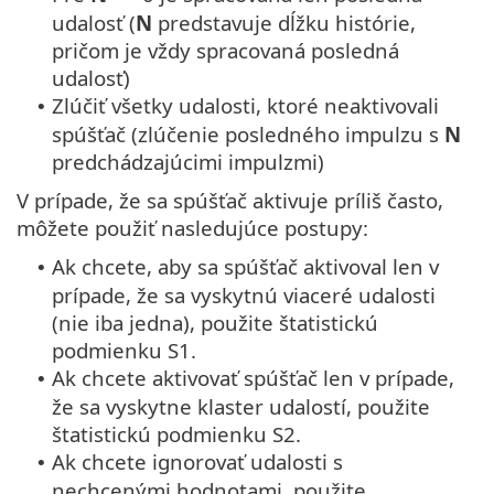
udalosť (
N
predstavuje dĺžku histórie,
pričom je vždy spracovaná posledná
udalosť)
Zlúčiť všetky udalosti, ktoré neaktivovali
•
spúšťač (zlúčenie posledného impulzu s
N
predchádzajúcimi impulzmi)
V prípade, že sa spúšťač aktivuje príliš často,
môžete použiť nasledujúce postupy:
Ak chcete, aby sa spúšťač aktivoval len v
•
prípade, že sa vyskytnú viaceré udalosti
(nie iba jedna), použite štatistickú
podmienku S1.
Ak chcete aktivovať spúšťač len v prípade,
•
že sa vyskytne klaster udalostí, použite
štatistickú podmienku S2.
Ak chcete ignorovať udalosti s
•
nechcenými hodnotami, použite