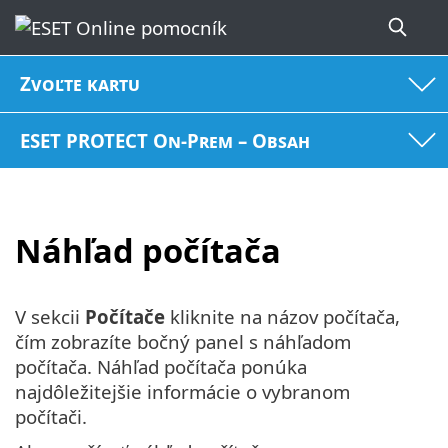
Zvoľte kartu
ESET PROTECT On-Prem – Obsah
Náhľad počítača
V sekcii
Počítače
kliknite na názov počítača,
čím zobrazíte bočný panel s náhľadom
počítača. Náhľad počítača ponúka
najdôležitejšie informácie o vybranom
počítači.