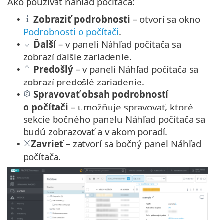
Ako používať náhľad počítača:
Zobraziť podrobnosti
– otvorí sa okno
•
Podrobnosti o počítači
.
Ďalší
– v paneli Náhľad počítača sa
•
zobrazí ďalšie zariadenie.
Predošlý
– v paneli Náhľad počítača sa
•
zobrazí predošlé zariadenie.
Spravovať obsah podrobností
•
o počítači
– umožňuje spravovať, ktoré
sekcie bočného panelu Náhľad počítača sa
budú zobrazovať a v akom poradí.
Zavrieť
– zatvorí sa bočný panel Náhľad
•
počítača.