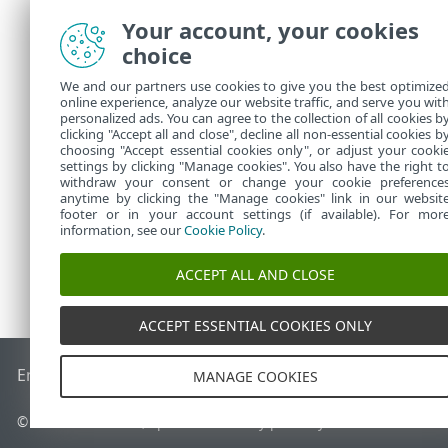
Your account, your cookies
choice
Indikátor pri
We and our partners use cookies to give you the best optimize
K vytvo
online experience, analyze our website traffic, and serve you wit
personalized ads. You can agree to the collection of all cookies b
alebo
D
clicking "Accept all and close", decline all non-essential cookies b
choosing "Accept essential cookies only", or adjust your cooki
settings by clicking "Manage cookies". You also have the right t
withdraw your consent or change your cookie preference
anytime by clicking the "Manage cookies" link in our websit
footer or in your account settings (if available). For mor
information, see our
Cookie Policy
.
ACCEPT ALL AND CLOSE
ACCEPT ESSENTIAL COOKIES ONLY
End of Life
Databáza znalostí ESET
ESET Fórum
ESET Status
MANAGE COOKIES
© 1992 - 2026 ESET, spol. s r. o. Všetky práva vyhradené.