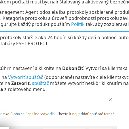
skom počítači musí byť nainštalovaný a aktivovaný bezpečn
nagement Agent odosiela iba protokoly zozbierané produ
i. Kategória protokolu a úroveň podrobnosti protokolu závi
gurujte každý produkt použitím
Politík
tak, aby zozbierava
 protokoly staršie ako 24 hodín sú každý deň o polnoci au
atabázy ESET PROTECT.
súhrn nastavení a kliknite na
Dokončiť
. Vytvorí sa klientsk
m na
Vytvoriť spúšťač
(odporúčané) nastavíte ciele klientskyc
te na
Zatvoriť
,
spúšťač
môžete vytvoriť neskôr kliknutím na
na
z roletového menu.