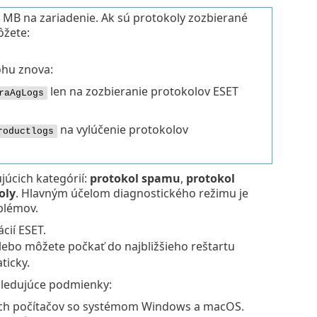
 MB na zariadenie. Ak sú protokoly zozbierané
ôžete:
ohu znova:
len na zozbieranie protokolov ESET
raAgLogs
na vylúčenie protokolov
roductlogs
júcich kategórií:
protokol spamu
,
protokol
oly
. Hlavným účelom diagnostického režimu je
blémov.
cií ESET.
ebo môžete počkať do najbližšieho reštartu
ticky.
asledujúce podmienky:
kych počítačov so systémom Windows a macOS.