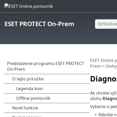
ESET PROTECT On-Prem
ESET Online 
Prem
>
Úlohy
Diagno
Ak chcete vyž
úlohu
Diagno
Vyberte si je
Kliknite 
•