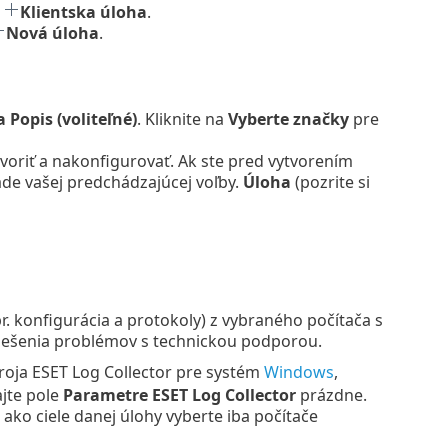
>
Klientska úloha
.
Nová úloha
.
 Popis (voliteľné)
. Kliknite na
Vyberte značky
pre
voriť a nakonfigurovať. Ak ste pred vytvorením
de vašej predchádzajúcej voľby.
Úloha
(pozrite si
. konfigurácia a protokoly) z vybraného počítača s
riešenia problémov s technickou podporou.
roja ESET Log Collector pre systém
Windows
,
jte pole
Parametre ESET Log Collector
prázdne.
ako ciele danej úlohy vyberte iba počítače