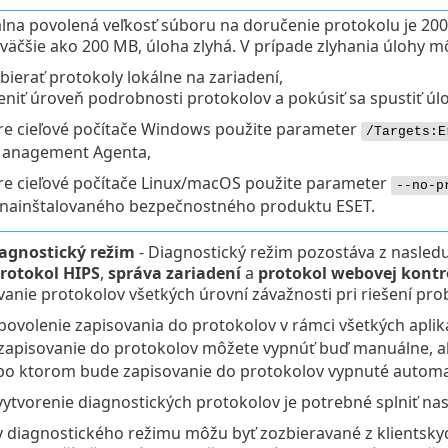
na povolená veľkosť súboru na doručenie protokolu je 200
väčšie ako 200 MB, úloha zlyhá. V prípade zlyhania úlohy m
bierať protokoly lokálne na zariadení,
niť úroveň podrobnosti protokolov a pokúsiť sa spustiť úl
re cieľové počítače Windows použite parameter
/Targets:E
anagement Agenta,
re cieľové počítače Linux/macOS použite parameter
--no-p
 nainštalovaného bezpečnostného produktu ESET.
iagnostický režim
- Diagnostický režim pozostáva z nasledu
rotokol HIPS
,
správa zariadení
a
protokol webovej kontr
nie protokolov všetkých úrovní závažnosti pri riešení pro
povolenie zapisovania do protokolov v rámci všetkých apliká
zapisovanie do protokolov môžete vypnúť buď manuálne, al
 po ktorom bude zapisovanie do protokolov vypnuté automa
ytvorenie diagnostických protokolov je potrebné splniť n
y diagnostického režimu môžu byť zozbieravané z klients