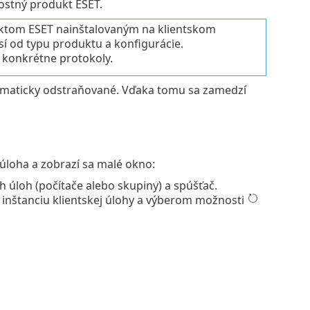
ostný produkt ESET.
ktom ESET nainštalovaným na klientskom
sí od typu produktu a konfigurácie.
l konkrétne protokoly.
tomaticky odstraňované. Vďaka tomu sa zamedzí
a úloha a zobrazí sa malé okno:
h úloh (počítače alebo skupiny) a spúšťač.
 inštanciu klientskej úlohy a výberom možnosti