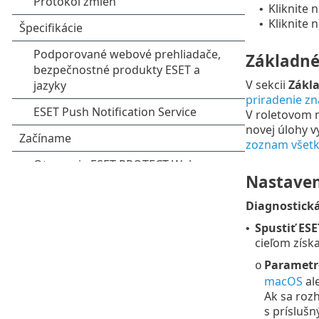
Kliknite 
•
Kliknite 
•
Základn
V sekcii
Zákl
priradenie zn
V roletovom
novej úlohy v
zoznam všetk
Nastaven
Diagnostická
Spustiť ESE
•
cieľom získ
Parametre
o
macOS
al
Ak sa rozh
s prísluš