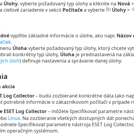
na
Úlohy
, vyberte požadovaný typ úlohy a kliknite na
Nová
na cieľové zariadenie v sekcii
Počítače
a vyberte
Úlohy
>
é
adné
vyplňte základné informácie o úlohe, ako napr.
Názov a
ačiek
.
 menu
Úloha
vyberte požadovaný typ úlohy, ktorý chcete vyt
ybrali konkrétny typ úlohy,
Úloha
je prednastavená na zákla
ých úloh
) definuje nastavenia a správanie danej úlohy.
ia
 akcia
T Log Collector
– budú zozbierané konkrétne dáta (ako napr
ať potrebné informácie o zákazníkovom počítači v prípade 
 ESET Log Collector
– môžete špecifikovať parametre nást
ebo
Linux
. Na zozbieranie všetkých dostupných dát ponecha
odnete špecifikovať parametre nástroja ESET Log Collector, 
ným operačným systémom.