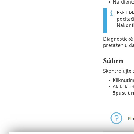
Na klient
•
ESET Ma
počítač
Nakonfi
Diagnostické
preťaženiu d
Súhrn
Skontrolujte 
Kliknutí
•
Ak klikne
•
Spustiť 