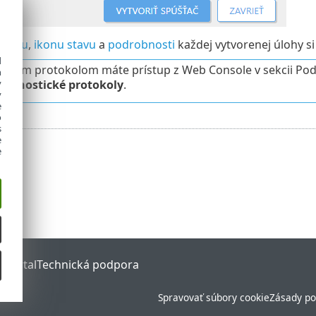
ebehu
,
ikonu stavu
a
podrobnosti
každej vytvorenej úlohy si
d
reným protokolom máte prístup z Web Console v sekcii Pod
h
y
iagnostické protokoly
.
y
e
o
s
e
e
 Portal
Technická podpora
Spravovať súbory cookie
Zásady po