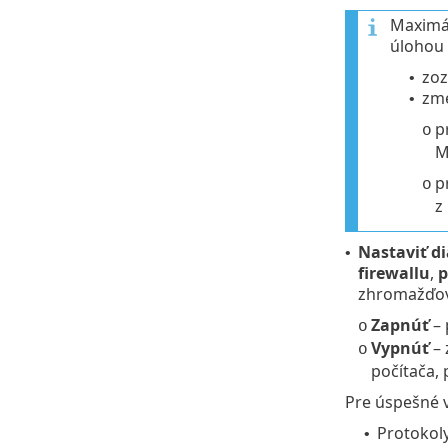
Maximál
úlohou 
zoz
•
zme
•
p
o
M
p
o
z
Nastaviť d
•
firewallu
,
p
zhromažďova
Zapnúť
– 
o
Vypnúť
– 
o
počítača,
Pre úspešné v
Protokol
•