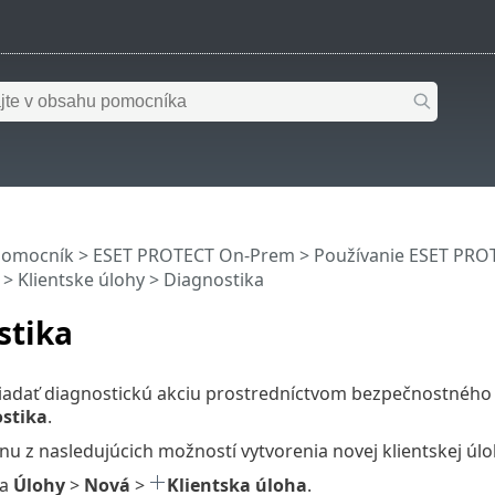
pomocník
>
ESET PROTECT On-Prem
>
Používanie ESET PR
>
Klientske úlohy
> Diagnostika
stika
iadať diagnostickú akciu prostredníctvom bezpečnostného 
stika
.
dnu z nasledujúcich možností vytvorenia novej klientskej úlo
na
Úlohy
>
Nová
>
Klientska úloha
.