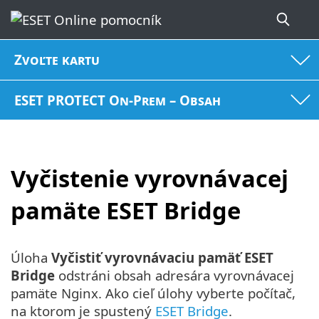
Zvoľte kartu
ESET PROTECT On-Prem – Obsah
Vyčistenie vyrovnávacej
pamäte ESET Bridge
Úloha
Vyčistiť vyrovnávaciu pamäť ESET
Bridge
odstráni obsah adresára vyrovnávacej
pamäte Nginx. Ako cieľ úlohy vyberte počítač,
na ktorom je spustený
ESET Bridge
.