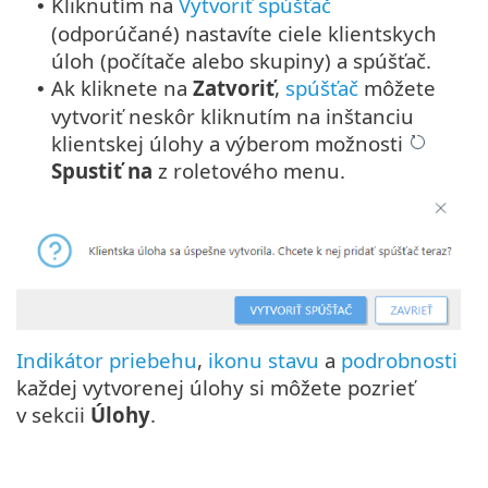
Kliknutím na
Vytvoriť spúšťač
•
(odporúčané) nastavíte ciele klientskych
úloh (počítače alebo skupiny) a spúšťač.
Ak kliknete na
Zatvoriť
,
spúšťač
môžete
•
vytvoriť neskôr kliknutím na inštanciu
klientskej úlohy a výberom možnosti
Spustiť na
z roletového menu.
Indikátor priebehu
,
ikonu stavu
a
podrobnosti
každej vytvorenej úlohy si môžete pozrieť
v sekcii
Úlohy
.