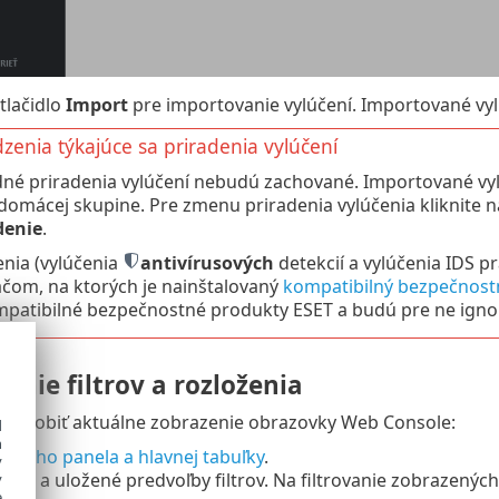
 tlačidlo
Import
pre importovanie vylúčení. Importované vy
enia týkajúce sa priradenia vylúčení
né priradenia vylúčení nebudú zachované. Importované vyl
 domácej skupine. Pre zmenu priradenia vylúčenia kliknite 
denie
.
enia (vylúčenia
antivírusových
detekcií a vylúčenia IDS pr
ačom, na ktorých je nainštalovaný
kompatibilný bezpečnost
patibilné bezpečnostné produkty ESET a budú pre ne igno
enie filtrov a rozloženia
ispôsobiť aktuálne zobrazenie obrazovky Web Console:
d
h
čného panela a hlavnej tabuľky
.
y
filtra
a uložené predvoľby filtrov. Na filtrovanie zobrazenýc
y
e