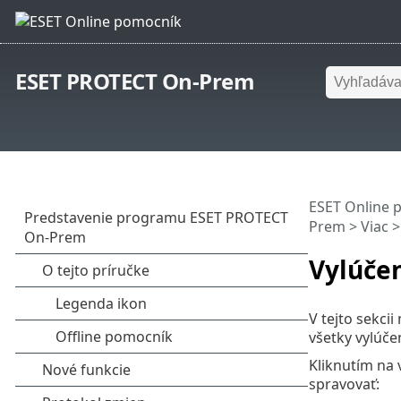
ESET PROTECT On-Prem
ESET Online 
Prem
>
Viac
>
Vylúče
V tejto sekci
všetky vylúčen
Kliknutím na 
spravovať: