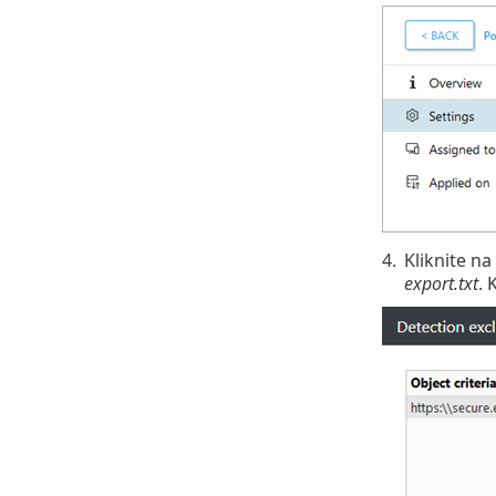
4.
Kliknite na
export.txt
. 