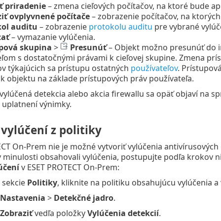
 priradenie
– zmena cieľových počítačov, na ktoré bude ap
iť ovplyvnené počítače
– zobrazenie počítačov, na ktorých 
ol auditu
– zobrazenie
protokolu auditu
pre vybrané vylúč
ať
– vymazanie vylúčenia.
upová skupina
>
Presunúť
– Objekt možno presunúť do in
ľom s dostatočnými právami k cieľovej skupine. Zmena príst
v týkajúcich sa prístupu ostatných
používateľov
. Prístupov
 k objektu na základe prístupových práv používateľa.
 vylúčená detekcia alebo akcia firewallu sa opäť objaví na s
 uplatnení výnimky.
vylúčení z politiky
T On-Prem nie je možné vytvoriť vylúčenia antivírusových d
 v minulosti obsahovali vylúčenia, postupujte podľa krokov ni
účení
v ESET PROTECT On-Prem:
o sekcie
Politiky
, kliknite na politiku obsahujúcu vylúčenia 
Nastavenia
>
Detekčné
jadro
.
Zobraziť
vedľa položky
Vylúčenia detekcií
.