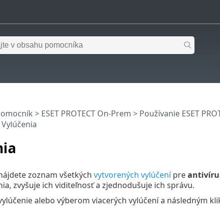
pomocník
>
ESET PROTECT On-Prem
>
Používanie ESET PR
 Vylúčenia
nia
i nájdete zoznam všetkých
vytvorených vylúčení
pre
antivír
ia, zvyšuje ich viditeľnosť a zjednodušuje ich správu.
vylúčenie alebo výberom viacerých vylúčení a následným kli