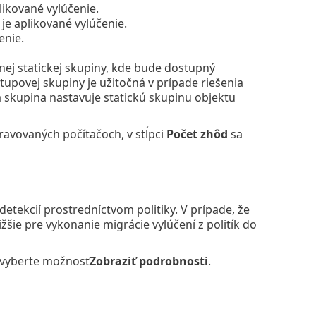
likované vylúčenie.
je aplikované vylúčenie.
enie.
ej statickej skupiny, kde bude dostupný
upovej skupiny je užitočná v prípade riešenia
á skupina nastavuje statickú skupinu objektu
pravovaných počítačoch, v stĺpci
Počet zhôd
sa
etekcií prostredníctvom politiky. V prípade, že
žšie pre vykonanie migrácie vylúčení z politík do
a vyberte možnosť
Zobraziť podrobnosti
.