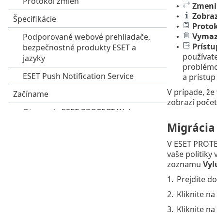
Zmeniť
•
Zobraz
•
Protok
•
Vymaz
•
Príst
•
používate
problémo
a prístup
V prípade, že
zobrazí počet
Migrácia 
V ESET PROTEC
vaše politiky
zoznamu
Vyl
1.
Prejdite d
2.
Kliknite na
3.
Kliknite na