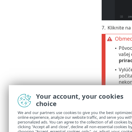
7.
Kliknite na
Obmedz
Pôvod
•
vašej
prira
Vylúč
•
počít
nekom
Your account, your cookies
Prispôsob
choice
Môžete si pr
We and our partners use cookies to give you the best optimize
online experience, analyze our website traffic, and serve you wit
Správa bo
•
personalized ads. You can agree to the collection of all cookies b
Pridanie
clicking "Accept all and close", decline all non-essential cookies b
•
choosing "Accept essential cookies only", or adjust your cooki