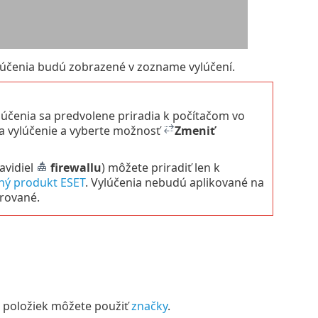
lúčenia budú zobrazené v zozname vylúčení.
účenia sa predvolene priradia k počítačom vo
na vylúčenie a vyberte možnosť
Zmeniť
avidiel
firewallu
) môžete priradiť len k
ný produkt ESET
. Vylúčenia nebudú aplikované na
rované.
h položiek môžete použiť
značky
.