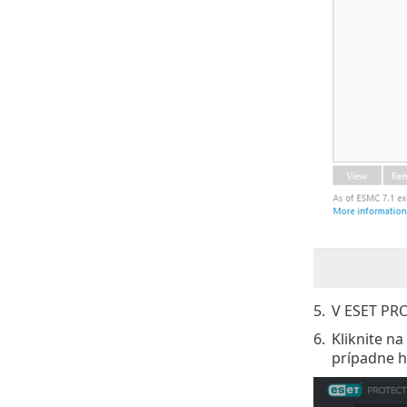
5.
V ESET PRO
6.
Kliknite na
prípadne h