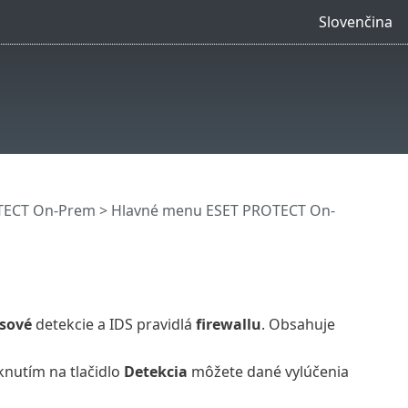
Slovenčina
OTECT On-Prem
>
Hlavné menu ESET PROTECT On-
usové
detekcie a IDS pravidlá
firewallu
. Obsahuje
knutím na tlačidlo
Detekcia
môžete dané vylúčenia