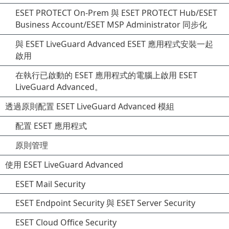
ESET PROTECT On-Prem 與 ESET PROTECT Hub/ESET
Business Account/ESET MSP Administrator 同步化
與 ESET LiveGuard Advanced ESET 應用程式安裝一起
啟用
在執行已啟動的 ESET 應用程式的電腦上啟用 ESET
LiveGuard Advanced。
透過原則配置 ESET LiveGuard Advanced 模組
配置 ESET 應用程式
原則管理
使用 ESET LiveGuard Advanced
ESET Mail Security
ESET Endpoint Security 與 ESET Server Security
ESET Cloud Office Security