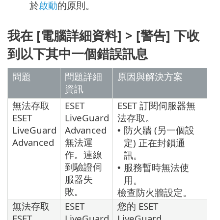
於
啟動
的原則。
我在 [電腦詳細資料] > [警告] 下收
到以下其中一個錯誤訊息
問題
問題詳細
原因與解決方案
資訊
無法存取
ESET
ESET 訂閱伺服器無
ESET
LiveGuard
法存取。
LiveGuard
Advanced
防火牆 (另一個設
•
Advanced
無法運
定) 正在封鎖通
作。連線
訊。
到驗證伺
服務暫時無法使
•
服器失
用。
敗。
檢查防火牆設定。
無法存取
ESET
您的 ESET
ESET
LiveGuard
LiveGuard