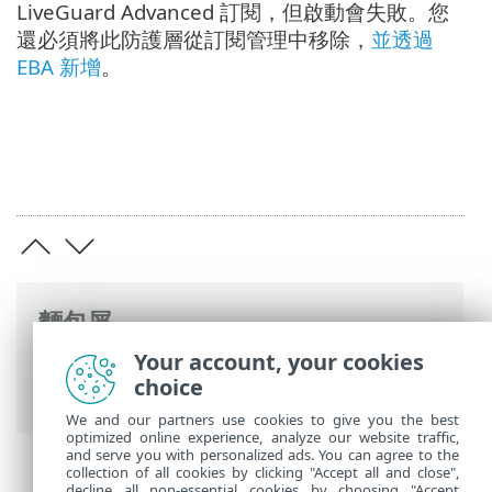
LiveGuard Advanced 訂閱，但啟動會失敗。您
還必須將此防護層從訂閱管理中移除，
並透過
EBA 新增
。
麵包屑
Your account, your cookies
ESET 線上說明
>
ESET LiveGuard Advanced
choice
>
疑難排解
We and our partners use cookies to give you the best
optimized online experience, analyze our website traffic,
and serve you with personalized ads. You can agree to the
collection of all cookies by clicking "Accept all and close",
decline all non-essential cookies by choosing "Accept