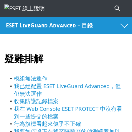
ESET LiveGuard Advanced – 目錄
疑難排解
模組無法運作
•
我已經配置 ESET LiveGuard Advanced，但
•
仍無法運作
收集防護記錄檔案
•
我在 Web Console ESET PROTECT 中沒有看
•
到一些提交的檔案
行為旗標看起來似乎不正確
•
我要如何將正在移至隔離區的偵測檔案加以
•