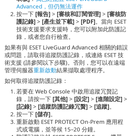
Advanced，但仍無法運作
2.
按一下
[報告]
>
[審核和訂閱管理]
>
[審核防
護記錄]
>
[產生並下載]
>
[PDF]
。當向 ESET
技術支援要求支援時，您可以附加此防護記
錄，或者您自行檢查。
如果有與 ESET LiveGuard Advanced 相關的錯誤
或問題，請取得追蹤防護記錄，或連絡 ESET 技
術支援 (請參閱以下步驟)。否則，您可以在遠端
管理伺服器
重新啟動
結果擷取處理程序。
如何取得追蹤防護記錄：
1.
若要在 Web Console 中啟用追蹤冗贅記
錄，請按一下
[其他]
>
[設定]
>
[進階設定]
>
[記錄]
>
[追蹤防護記錄冗贅]
>
[追蹤]
。
2.
按一下
[儲存]
。
3.
重新啟動 ESET PROTECT On-Prem 應用程
式或電腦，並等候 15–20 分鐘。