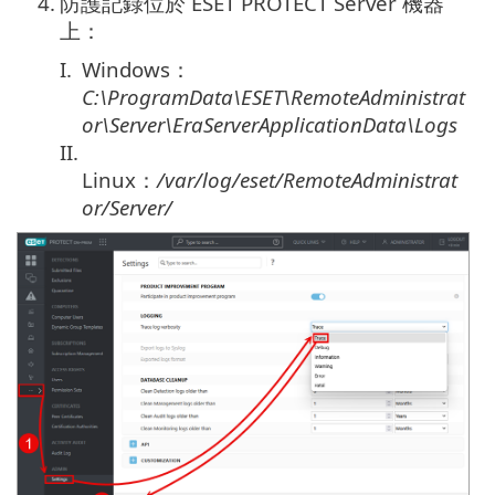
4.
防護記錄位於 ESET PROTECT Server 機器
上：
I.
Windows：
C:\ProgramData\ESET\RemoteAdministrat
or\Server\EraServerApplicationData\Logs
II.
Linux：
/var/log/eset/RemoteAdministrat
or/Server/